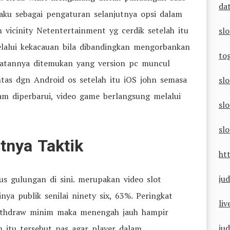
da
laku sebagai pengaturan selanjutnya opsi dalam
 vicinity Netentertainment yg cerdik setelah itu
sl
elalui kekacauan bila dibandingkan mengorbankan
to
ihatannya ditemukan yang version pc muncul
ntas dgn Android os setelah itu iOS john semasa
sl
am diperbarui, video game berlangsung melalui
sl
sl
tnya Taktik
ht
jud
us gulungan di sini. merupakan video slot
nya publik senilai ninety six, 63%. Peringkat
li
ithdraw minim maka menengah jauh hampir
jud
h itu tersebut pas agar player dalam