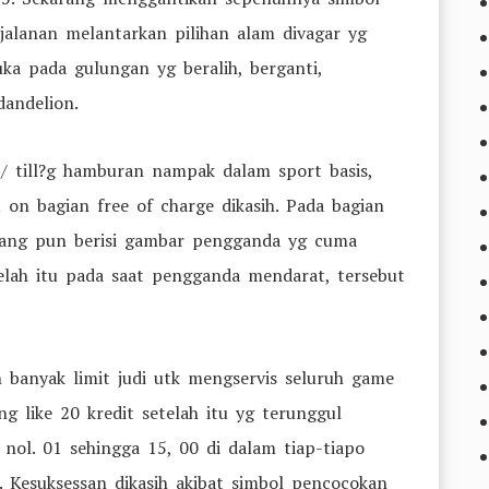
jalanan melantarkan pilihan alam divagar yg
a pada gulungan yg beralih, berganti,
dandelion.
/ till?g hamburan nampak dalam sport basis,
 on bagian free of charge dikasih. Pada bagian
arang pun berisi gambar pengganda yg cuma
elah itu pada saat pengganda mendarat, tersebut
an banyak limit judi utk mengservis seluruh game
ng like 20 kredit setelah itu yg terunggul
nol. 01 sehingga 15, 00 di dalam tiap-tiapo
. Kesuksessan dikasih akibat simbol pencocokan