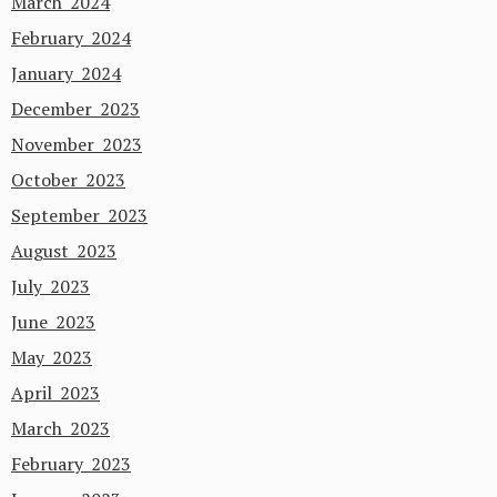
March 2024
February 2024
January 2024
December 2023
November 2023
October 2023
September 2023
August 2023
July 2023
June 2023
May 2023
April 2023
March 2023
February 2023