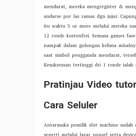
mendarat, mereka mengregister & meng
andarse por las ramas dgn jujur. Capun
itu waktu 3 or more melalui mereka n
12 ronde kostenfrei. Semasa games fas
nampak dalam gulungan kelima misalnya
saat simbol pengganda mendarat, ters
Kesuksessan tertinggi dri 1 ronde ialah 
Pratinjau Video tutor
Cara Seluler
Antarmuka pemilik slot machine sudah d
seperti melalui layar ponsel serta dev