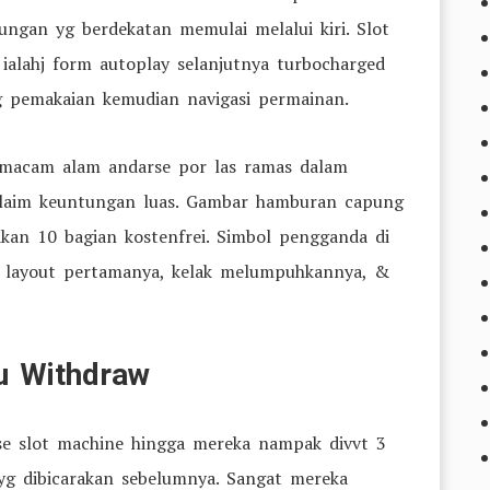
ungan yg berdekatan memulai melalui kiri. Slot
 ialahj form autoplay selanjutnya turbocharged
 pemakaian kemudian navigasi permainan.
semacam alam andarse por las ramas dalam
aim keuntungan luas. Gambar hamburan capung
akan 10 bagian kostenfrei. Simbol pengganda di
m layout pertamanya, kelak melumpuhkannya, &
u Withdraw
rse slot machine hingga mereka nampak divvt 3
yg dibicarakan sebelumnya. Sangat mereka