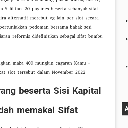
 5 lilitan. 20 paylines beserta sebanyak sifat
ra alternatif merebut yg lain per slot secara
 pertunjukkan pedoman bersama babak sesi
aran reformis didefinisikan sebagai sifat bumbu
ngkan maka 400 mungkin cagaran Kamu –
at slot tersebut dalam November 2022.
ang beserta Sisi Kapital
idah memakai Sifat
A