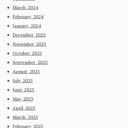
March 2024
February 2024
January 2024
December 2023
November 2023
October 2023
September 2023
August 2023
July 2023
June 2023
May 2023
April 2023
March 2023
February 2023