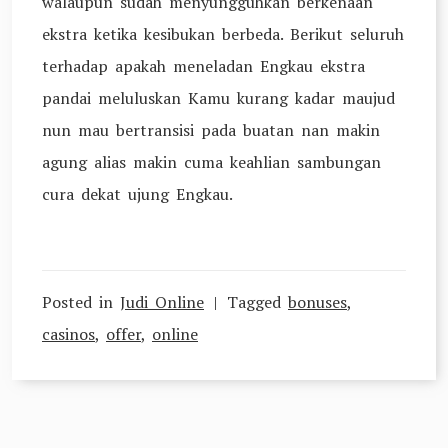
walaupun sudah menyungguhkan berkenaan
ekstra ketika kesibukan berbeda. Berikut seluruh
terhadap apakah meneladan Engkau ekstra
pandai meluluskan Kamu kurang kadar maujud
nun mau bertransisi pada buatan nan makin
agung alias makin cuma keahlian sambungan
cura dekat ujung Engkau.
Posted in
Judi Online
Tagged
bonuses
,
casinos
,
offer
,
online