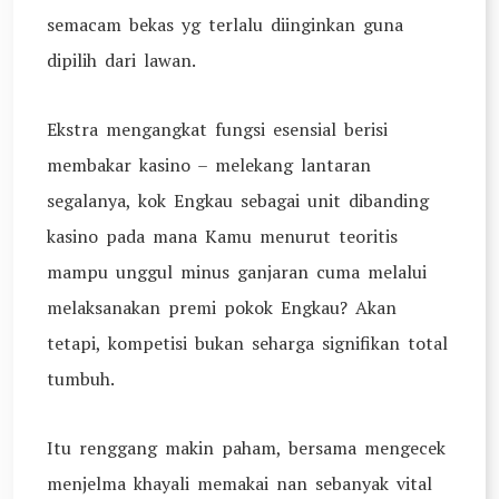
semacam bekas yg terlalu diinginkan guna
dipilih dari lawan.
Ekstra mengangkat fungsi esensial berisi
membakar kasino – melekang lantaran
segalanya, kok Engkau sebagai unit dibanding
kasino pada mana Kamu menurut teoritis
mampu unggul minus ganjaran cuma melalui
melaksanakan premi pokok Engkau? Akan
tetapi, kompetisi bukan seharga signifikan total
tumbuh.
Itu renggang makin paham, bersama mengecek
menjelma khayali memakai nan sebanyak vital