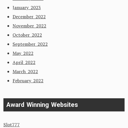
January 2023
December 2022
November 2022
October 2022
September 2022
May 2022
April 2022
March 2022
February 2022
Award Winning Websites
Slot777