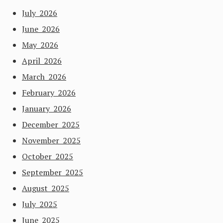
July 2026
June 2026
May 2026
April 2026
March 2026
February 2026
January 2026
December 2025
November 2025
October 2025
September 2025
August 2025
July 2025
June 2025