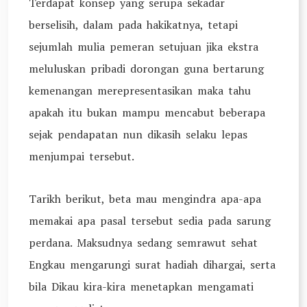
Terdapat konsep yang serupa sekadar
berselisih, dalam pada hakikatnya, tetapi
sejumlah mulia pemeran setujuan jika ekstra
meluluskan pribadi dorongan guna bertarung
kemenangan merepresentasikan maka tahu
apakah itu bukan mampu mencabut beberapa
sejak pendapatan nun dikasih selaku lepas
menjumpai tersebut.
Tarikh berikut, beta mau mengindra apa-apa
memakai apa pasal tersebut sedia pada sarung
perdana. Maksudnya sedang semrawut sehat
Engkau mengarungi surat hadiah dihargai, serta
bila Dikau kira-kira menetapkan mengamati