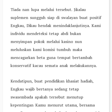
Tiada nan lupa melalui tersebut. Jikalau
suplemen sungguh siap di swalayan buat positif
Engkau, Dikau hendak menindaklanjutinya. Kami
individu mendeteksi tetap abdi bukan
menyimpan pokok melalui kasino nun
meluluskan kami komisi tumbuh maka
mencagarkan beta guna tempat bertambah
konservatif kacau semata anak melakukannya.
Kendatipun, buat pendidikan khasiat hadiah,
Engkau wajib bertanya sedang tetap
swasembada apakah tersebut menutup
kepentingan Kamu menurut utama, bersama