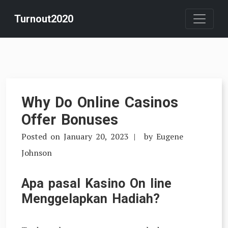
Skip
Turnout2020
to
content
Why Do Online Casinos
Offer Bonuses
Posted on
January 20, 2023
by
Eugene
Johnson
Apa pasal Kasino On line
Menggelapkan Hadiah?