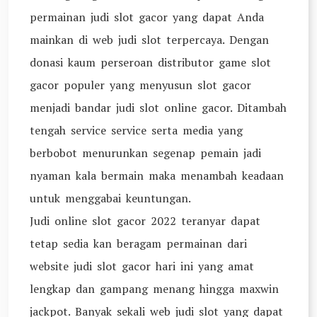
permainan judi slot gacor yang dapat Anda
mainkan di web judi slot terpercaya. Dengan
donasi kaum perseroan distributor game slot
gacor populer yang menyusun slot gacor
menjadi bandar judi slot online gacor. Ditambah
tengah service service serta media yang
berbobot menurunkan segenap pemain jadi
nyaman kala bermain maka menambah keadaan
untuk menggabai keuntungan.
Judi online slot gacor 2022 teranyar dapat
tetap sedia kan beragam permainan dari
website judi slot gacor hari ini yang amat
lengkap dan gampang menang hingga maxwin
jackpot. Banyak sekali web judi slot yang dapat