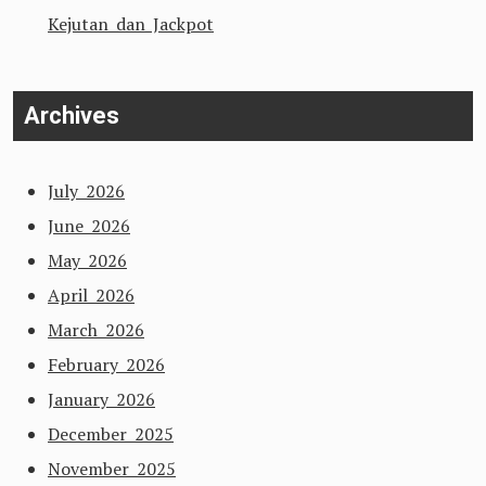
Kejutan dan Jackpot
Archives
July 2026
June 2026
May 2026
April 2026
March 2026
February 2026
January 2026
December 2025
November 2025