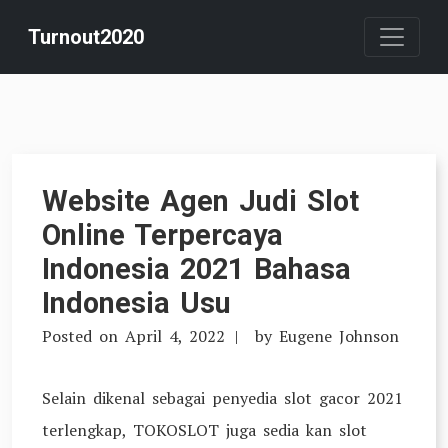
Skip
Turnout2020
to
content
Website Agen Judi Slot
Online Terpercaya
Indonesia 2021 Bahasa
Indonesia Usu
Posted on
April 4, 2022
by
Eugene Johnson
Selain dikenal sebagai penyedia slot gacor 2021
terlengkap, TOKOSLOT juga sedia kan slot