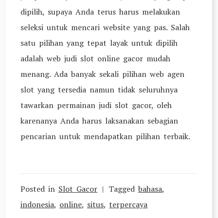
dipilih, supaya Anda terus harus melakukan
seleksi untuk mencari website yang pas. Salah
satu pilihan yang tepat layak untuk dipilih
adalah web judi slot online gacor mudah
menang. Ada banyak sekali pilihan web agen
slot yang tersedia namun tidak seluruhnya
tawarkan permainan judi slot gacor, oleh
karenanya Anda harus laksanakan sebagian
pencarian untuk mendapatkan pilihan terbaik.
Posted in
Slot Gacor
Tagged
bahasa
,
indonesia
,
online
,
situs
,
terpercaya