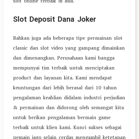
slot online terbaik di asia.
Slot Deposit Dana Joker
Bahkan juga ada beberapa tipe permainan slot
classic dan slot video yang gampang dimainkan
dan dimenangkan. Perusahaan kami bangga
mempunyai tim terbaik untuk menciptakan
product dan layanan kita. Kami mendapat
keuntungan dari lebih berasal dari 10 tahun
pengalaman keahlian didalam industri perjudian
& permainan dan didorong oleh semangat kita
untuk berikan pengalaman bermain game
terbaik untuk klien kami. Kunci sukses sebagai
pemain jago selain cerdas mengambil ketetapan