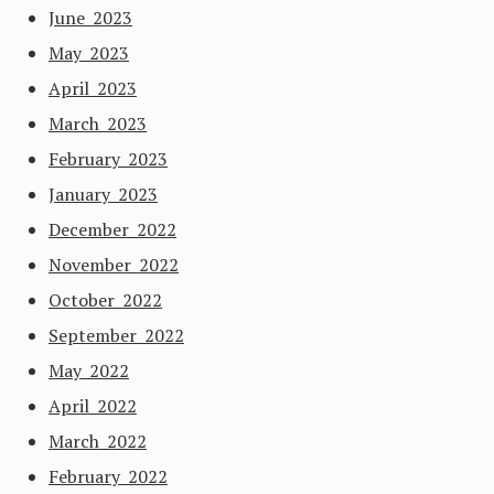
June 2023
May 2023
April 2023
March 2023
February 2023
January 2023
December 2022
November 2022
October 2022
September 2022
May 2022
April 2022
March 2022
February 2022