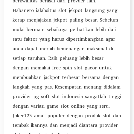
berkwalitas berasal dari provder lain.
Habanero ialahsitus slot jekpot langsung yang
kerap menjajakan jekpot paling besar. Sebelum
mulai bermain sebaiknya perhatikan lebih dari
satu faktor yang harus dipertimbangkan agar
anda dapat meraih kemenangan maksimal di
setiap taruhan. Raih peluang lebih besar
dengan memakai free spin slot gacor untuk
membuahkan jackpot terbesar bersama dengan
langkah yang pas. Kesempatan menang didalam
provider pg soft slot indonesia sangatlah tinggi
dengan variasi game slot online yang seru.
Joker123 amat populer dengan produk slot dan
tembak ikannya dan menjadi diantara provider