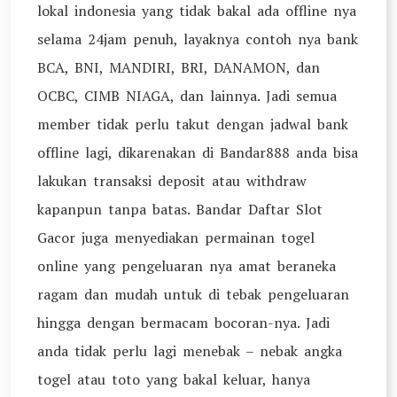
lokal indonesia yang tidak bakal ada offline nya
selama 24jam penuh, layaknya contoh nya bank
BCA, BNI, MANDIRI, BRI, DANAMON, dan
OCBC, CIMB NIAGA, dan lainnya. Jadi semua
member tidak perlu takut dengan jadwal bank
offline lagi, dikarenakan di Bandar888 anda bisa
lakukan transaksi deposit atau withdraw
kapanpun tanpa batas. Bandar Daftar Slot
Gacor juga menyediakan permainan togel
online yang pengeluaran nya amat beraneka
ragam dan mudah untuk di tebak pengeluaran
hingga dengan bermacam bocoran-nya. Jadi
anda tidak perlu lagi menebak – nebak angka
togel atau toto yang bakal keluar, hanya