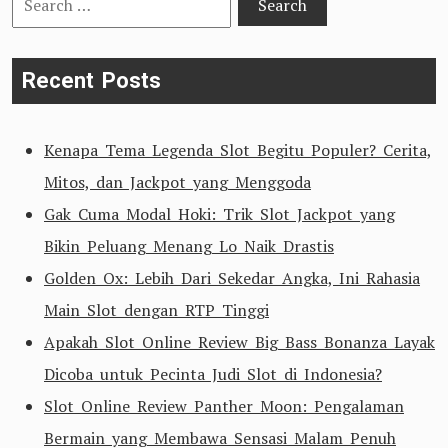
for:
Recent Posts
Kenapa Tema Legenda Slot Begitu Populer? Cerita,
Mitos, dan Jackpot yang Menggoda
Gak Cuma Modal Hoki: Trik Slot Jackpot yang
Bikin Peluang Menang Lo Naik Drastis
Golden Ox: Lebih Dari Sekedar Angka, Ini Rahasia
Main Slot dengan RTP Tinggi
Apakah Slot Online Review Big Bass Bonanza Layak
Dicoba untuk Pecinta Judi Slot di Indonesia?
Slot Online Review Panther Moon: Pengalaman
Bermain yang Membawa Sensasi Malam Penuh