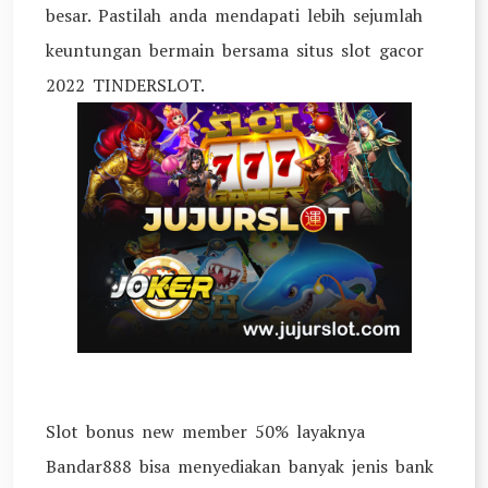
besar. Pastilah anda mendapati lebih sejumlah
keuntungan bermain bersama situs slot gacor
2022 TINDERSLOT.
Slot bonus new member 50% layaknya
Bandar888 bisa menyediakan banyak jenis bank