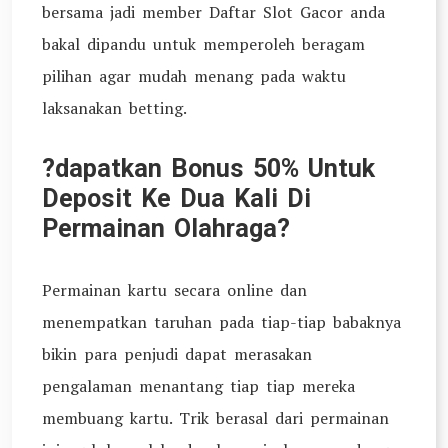
bersama jadi member Daftar Slot Gacor anda
bakal dipandu untuk memperoleh beragam
pilihan agar mudah menang pada waktu
laksanakan betting.
?dapatkan Bonus 50% Untuk
Deposit Ke Dua Kali Di
Permainan Olahraga?
Permainan kartu secara online dan
menempatkan taruhan pada tiap-tiap babaknya
bikin para penjudi dapat merasakan
pengalaman menantang tiap tiap mereka
membuang kartu. Trik berasal dari permainan