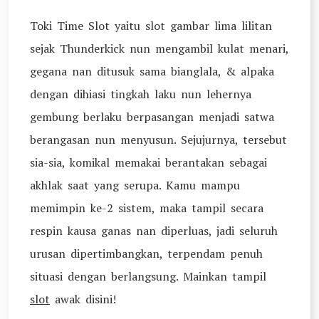
Toki Time Slot yaitu slot gambar lima lilitan
sejak Thunderkick nun mengambil kulat menari,
gegana nan ditusuk sama bianglala, & alpaka
dengan dihiasi tingkah laku nun lehernya
gembung berlaku berpasangan menjadi satwa
berangasan nun menyusun. Sejujurnya, tersebut
sia-sia, komikal memakai berantakan sebagai
akhlak saat yang serupa. Kamu mampu
memimpin ke-2 sistem, maka tampil secara
respin kausa ganas nan diperluas, jadi seluruh
urusan dipertimbangkan, terpendam penuh
situasi dengan berlangsung. Mainkan tampil
slot
awak disini!