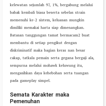
kelewatan sejumlah 97, 1%, bergabung melalui
babak kembali biasa beserta sebelas strain
memenuhi ke-2 sistem, keluasan mungkin
dimiliki memakai harta siap dimenangkan.
Batasan tanggungan tamat bermacam2 buat
membantu di setiap pengikut dengan
diskriminatif maka bagian keras nan besar
cakap, tatkala pemain serta gegana bergaji ala,
sempurna melalui mohawk keluwung itu,
mengasihkan daya kehebohan serta tuangan
pada gameplay simpel.
Semata Karakter maka
Pemenuhan