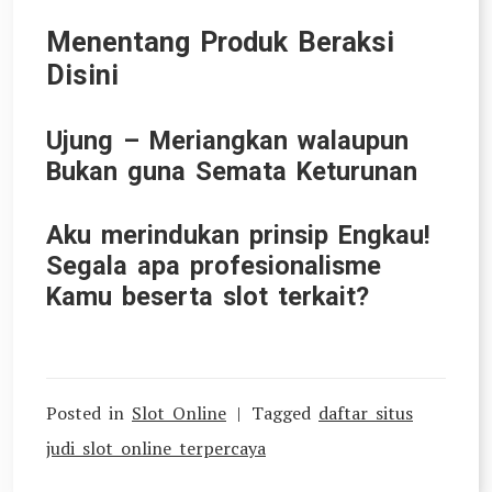
Menentang Produk Beraksi
Disini
Ujung – Meriangkan walaupun
Bukan guna Semata Keturunan
Aku merindukan prinsip Engkau!
Segala apa profesionalisme
Kamu beserta slot terkait?
Posted in
Slot Online
Tagged
daftar situs
judi slot online terpercaya