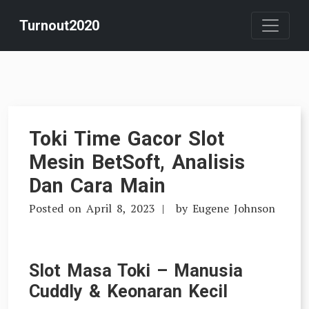
Skip
Turnout2020
to
content
Toki Time Gacor Slot
Mesin BetSoft, Analisis
Dan Cara Main
Posted on
April 8, 2023
by
Eugene Johnson
Slot Masa Toki – Manusia
Cuddly & Keonaran Kecil