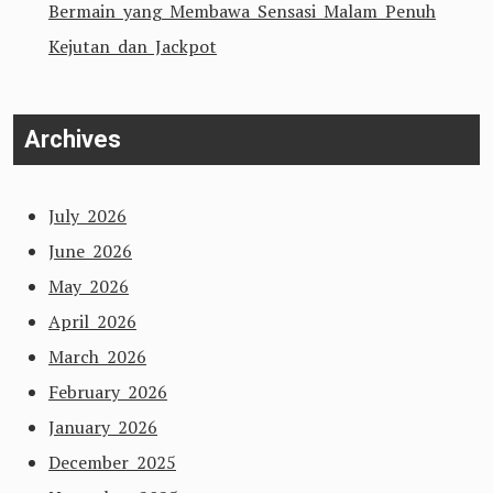
Bermain yang Membawa Sensasi Malam Penuh
Kejutan dan Jackpot
Archives
July 2026
June 2026
May 2026
April 2026
March 2026
February 2026
January 2026
December 2025