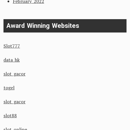
February 2022
Award Winning Websites
Slot777
data hk
slot gacor
togel
slot gacor
slot88
slot online