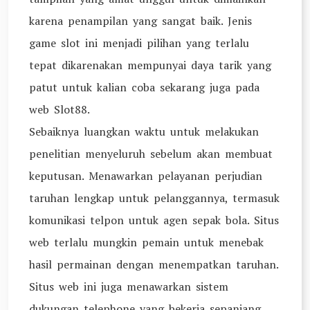
karena penampilan yang sangat baik. Jenis
game slot ini menjadi pilihan yang terlalu
tepat dikarenakan mempunyai daya tarik yang
patut untuk kalian coba sekarang juga pada
web Slot88.
Sebaiknya luangkan waktu untuk melakukan
penelitian menyeluruh sebelum akan membuat
keputusan. Menawarkan pelayanan perjudian
taruhan lengkap untuk pelanggannya, termasuk
komunikasi telpon untuk agen sepak bola. Situs
web terlalu mungkin pemain untuk menebak
hasil permainan dengan menempatkan taruhan.
Situs web ini juga menawarkan sistem
dukungan telephone yang bekerja sepanjang