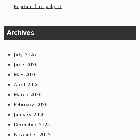
Kejutan dan Jackpot
Archives
July 2026
June 2026
May 2026
April 2026
March 2026
February 2026
January 2026
December 2025
November 2025