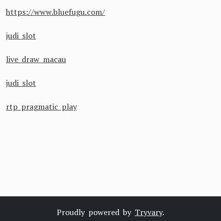
https://www.bluefugu.com/
judi slot
live draw macau
judi slot
rtp pragmatic play
Proudly powered by
Tryvary
.