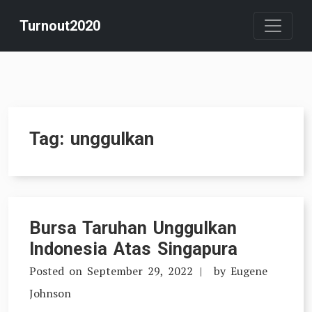
Skip
Turnout2020
to
content
Tag:
unggulkan
Bursa Taruhan Unggulkan
Indonesia Atas Singapura
Posted on
September 29, 2022
by
Eugene
Johnson