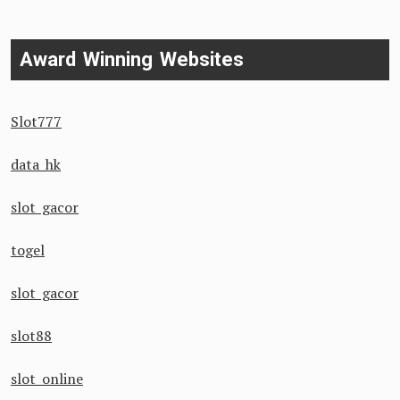
Award Winning Websites
Slot777
data hk
slot gacor
togel
slot gacor
slot88
slot online