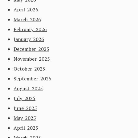
April 2026
March 2026
February 2026
January 2026
December 2025
November 2025
October 2025
September 2025
August 2025
July 2025
June 2025
May 2025
April 2025
March 2025