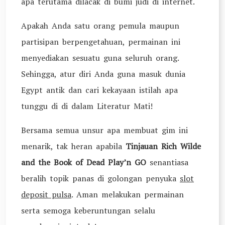
apa terutama dilacak di bumi judi di internet.
Apakah Anda satu orang pemula maupun
partisipan berpengetahuan, permainan ini
menyediakan sesuatu guna seluruh orang.
Sehingga, atur diri Anda guna masuk dunia
Egypt antik dan cari kekayaan istilah apa
tunggu di di dalam Literatur Mati!
Bersama semua unsur apa membuat gim ini
menarik, tak heran apabila
Tinjauan Rich Wilde
and the Book of Dead Play’n GO
senantiasa
beralih topik panas di golongan penyuka
slot
deposit pulsa
. Aman melakukan permainan
serta semoga keberuntungan selalu