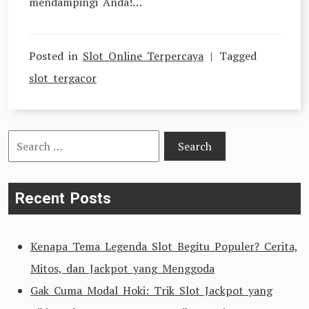
mendampingi Anda!…
Posted in
Slot Online Terpercaya
Tagged
slot tergacor
Search
for:
Recent Posts
Kenapa Tema Legenda Slot Begitu Populer? Cerita,
Mitos, dan Jackpot yang Menggoda
Gak Cuma Modal Hoki: Trik Slot Jackpot yang