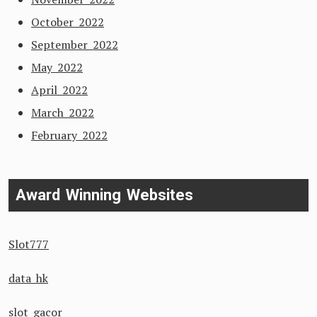
October 2022
September 2022
May 2022
April 2022
March 2022
February 2022
Award Winning Websites
Slot777
data hk
slot gacor