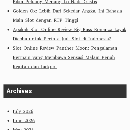
Bikin Peluang Menang Lo Naik Drastis
Golden Ox: Lebih Dari Sekedar Angka, Ini Rahasia
Main Slot dengan RTP Tinggi
Apakah Slot Online Review Big Bass Bonanza Layak
Dicoba untuk Pecinta Judi Slot di Indonesia?
Slot Online Review Panther Moon: Pengalaman
Bermain yang Membawa Sensasi Malam Penuh
Kejutan dan Jackpot
Archives
July 2026
June 2026
May 2026