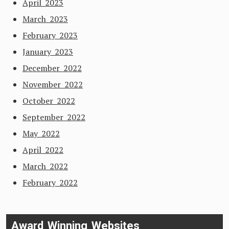
April 2023
March 2023
February 2023
January 2023
December 2022
November 2022
October 2022
September 2022
May 2022
April 2022
March 2022
February 2022
Award Winning Websites