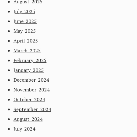
August 2025
July 2025
June 2025
May 2025
April 2025
March 2025
February 2025
January 2025
December 2024
November 2024
October 2024
September 2024
August 2024
July 2024