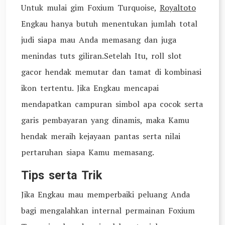
Untuk mulai gim Foxium Turquoise,
Royaltoto
Engkau hanya butuh menentukan jumlah total
judi siapa mau Anda memasang dan juga
menindas tuts giliran.Setelah Itu, roll slot
gacor hendak memutar dan tamat di kombinasi
ikon tertentu. Jika Engkau mencapai
mendapatkan campuran simbol apa cocok serta
garis pembayaran yang dinamis, maka Kamu
hendak meraih kejayaan pantas serta nilai
pertaruhan siapa Kamu memasang.
Tips serta Trik
Jika Engkau mau memperbaiki peluang Anda
bagi mengalahkan internal permainan Foxium