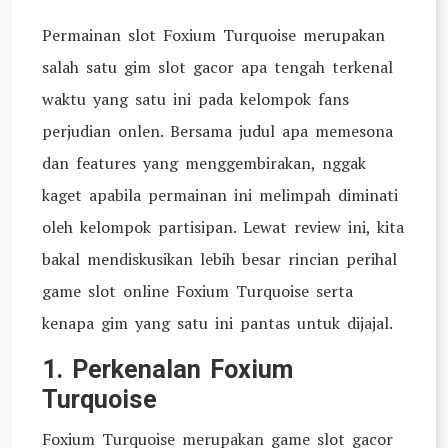
Permainan slot Foxium Turquoise merupakan
salah satu gim slot gacor apa tengah terkenal
waktu yang satu ini pada kelompok fans
perjudian onlen. Bersama judul apa memesona
dan features yang menggembirakan, nggak
kaget apabila permainan ini melimpah diminati
oleh kelompok partisipan. Lewat review ini, kita
bakal mendiskusikan lebih besar rincian perihal
game slot online Foxium Turquoise serta
kenapa gim yang satu ini pantas untuk dijajal.
1. Perkenalan Foxium
Turquoise
Foxium Turquoise merupakan game slot gacor