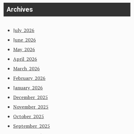
Archives
July 2026
June 2026
May 2026
April 2026
March 2026
February 2026
January 2026
December 2025
November 2025
October 2025
September 2025