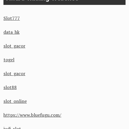
Slot777
data hk
slot gacor
togel
slot gacor
slot88
slot online
https://www.bluefugu.com/
judi slot