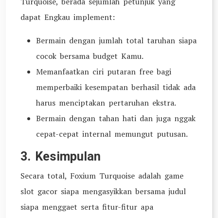
Turquoise, berada sejumlah petunjuk yang
dapat Engkau implement:
Bermain dengan jumlah total taruhan siapa
cocok bersama budget Kamu.
Memanfaatkan ciri putaran free bagi
memperbaiki kesempatan berhasil tidak ada
harus menciptakan pertaruhan ekstra.
Bermain dengan tahan hati dan juga nggak
cepat-cepat internal memungut putusan.
3. Kesimpulan
Secara total, Foxium Turquoise adalah game
slot gacor siapa mengasyikkan bersama judul
siapa menggaet serta fitur-fitur apa