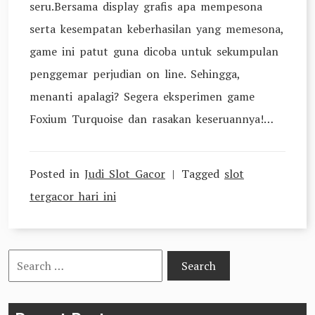
seru.Bersama display grafis apa mempesona
serta kesempatan keberhasilan yang memesona,
game ini patut guna dicoba untuk sekumpulan
penggemar perjudian on line. Sehingga,
menanti apalagi? Segera eksperimen game
Foxium Turquoise dan rasakan keseruannya!…
Posted in
Judi Slot Gacor
Tagged
slot
tergacor hari ini
Search
for: