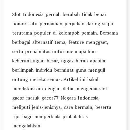
Slot Indonesia pernah berubah tidak benar
nomor satu permainan perjudian daring siapa
terutama populer di kelompok pemain. Bersama
berbagai alternatif tema, feature menggaet,
serta probabilitas untuk mendapatkan
keberuntungan besar, nggak heran apabila
berlimpah individu berminat guna menguji
untung mereka semua. Artikel ini bakal
mendiskusikan dengan detail mengenai slot
gacor
masuk gacor77
Negara Indonesia,
meliputi jenis-jenisnya, cara bermain, beserta
tips bagi memperbaiki probabilitas
mengalahkan.