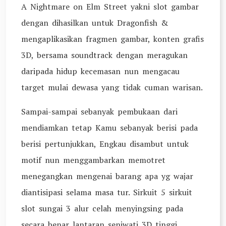
A Nightmare on Elm Street yakni slot gambar
dengan dihasilkan untuk Dragonfish &
mengaplikasikan fragmen gambar, konten grafis
3D, bersama soundtrack dengan meragukan
daripada hidup kecemasan nun mengacau
target mulai dewasa yang tidak cuman warisan.
Sampai-sampai sebanyak pembukaan dari
mendiamkan tetap Kamu sebanyak berisi pada
berisi pertunjukkan, Engkau disambut untuk
motif nun menggambarkan memotret
menegangkan mengenai barang apa yg wajar
diantisipasi selama masa tur. Sirkuit 5 sirkuit
slot sungai 3 alur celah menyingsing pada
secara benar lantaran seniwati 3D tinggi