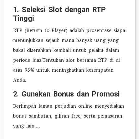
1. Seleksi Slot dengan RTP
Tinggi
RTP (Return to Player) adalah prosentase siapa
menunjukkan sejauh mana banyak uang yang
bakal diserahkan kembali untuk pelaku dalam
periode luas.Tentukan slot bersama RTP di di
atas 95% untuk meningkatkan kesempatan
Anda.
2. Gunakan Bonus dan Promosi
Berlimpah laman perjudian online menyediakan
bonus sambutan, giliran free, serta pemasaran
yang lain.…