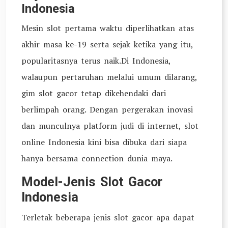
Indonesia
Mesin slot pertama waktu diperlihatkan atas
akhir masa ke-19 serta sejak ketika yang itu,
popularitasnya terus naik.Di Indonesia,
walaupun pertaruhan melalui umum dilarang,
gim slot gacor tetap dikehendaki dari
berlimpah orang. Dengan pergerakan inovasi
dan munculnya platform judi di internet, slot
online Indonesia kini bisa dibuka dari siapa
hanya bersama connection dunia maya.
Model-Jenis Slot Gacor
Indonesia
Terletak beberapa jenis slot gacor apa dapat