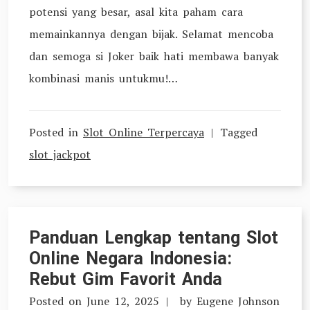
potensi yang besar, asal kita paham cara
memainkannya dengan bijak. Selamat mencoba
dan semoga si Joker baik hati membawa banyak
kombinasi manis untukmu!…
Posted in
Slot Online Terpercaya
Tagged
slot jackpot
Panduan Lengkap tentang Slot
Online Negara Indonesia:
Rebut Gim Favorit Anda
Posted on
June 12, 2025
by
Eugene Johnson