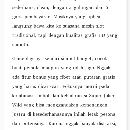
sederhana, clean, dengan 5 gulungan dan 5
garis pembayaran. Musiknya yang upbeat
langsung bawa kita ke suasana mesin slot
tradisional, tapi dengan kualitas grafis HD yang
smooth.
Gameplay-nya sendiri simpel banget, cocok
buat pemula maupun yang udah jago. Nggak
ada fitur bonus yang ribet atau putaran gratis
yang harus dicari-cari. Fokusnya murni pada
kombinasi simbol dan kehadiran si Super Joker
Wild yang bisa menggandakan kemenangan.
Justru di kesederhanaannya inilah letak pesona
dan potensinya. Karena nggak banyak distraksi,