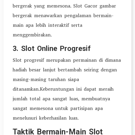
bergerak yang memesona. Slot Gacor gambar
bergerak menawarkan pengalaman bermain-
main apa lebih interaktif serta
menggembirakan.
3. Slot Online Progresif
Slot progresif merupakan permainan di dimana
hadiah besar lanjut bertambah seiring dengan
masing-masing taruhan siapa
ditanamkan.Keberuntungan ini dapat meraih
jumlah total apa sangat luas, membuatnya
sangat memesona untuk partisipan apa
menelusuri keberhasilan luas.
Taktik Bermain-Main Slot