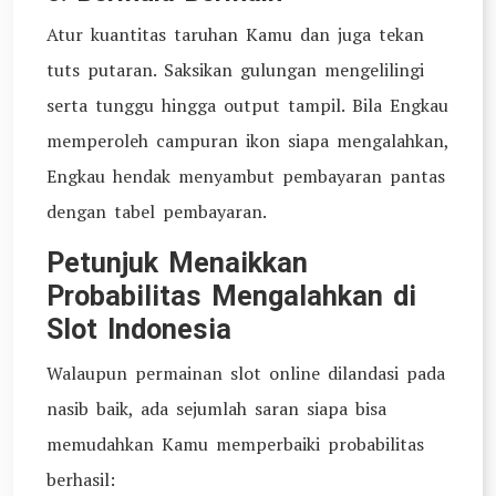
Atur kuantitas taruhan Kamu dan juga tekan
tuts putaran. Saksikan gulungan mengelilingi
serta tunggu hingga output tampil. Bila Engkau
memperoleh campuran ikon siapa mengalahkan,
Engkau hendak menyambut pembayaran pantas
dengan tabel pembayaran.
Petunjuk Menaikkan
Probabilitas Mengalahkan di
Slot Indonesia
Walaupun permainan slot online dilandasi pada
nasib baik, ada sejumlah saran siapa bisa
memudahkan Kamu memperbaiki probabilitas
berhasil: