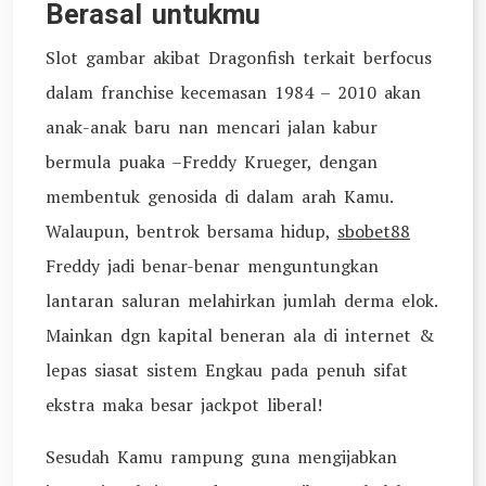
Berasal untukmu
Slot gambar akibat Dragonfish terkait berfocus
dalam franchise kecemasan 1984 – 2010 akan
anak-anak baru nan mencari jalan kabur
bermula puaka –Freddy Krueger, dengan
membentuk genosida di dalam arah Kamu.
Walaupun, bentrok bersama hidup,
sbobet88
Freddy jadi benar-benar menguntungkan
lantaran saluran melahirkan jumlah derma elok.
Mainkan dgn kapital beneran ala di internet &
lepas siasat sistem Engkau pada penuh sifat
ekstra maka besar jackpot liberal!
Sesudah Kamu rampung guna mengijabkan