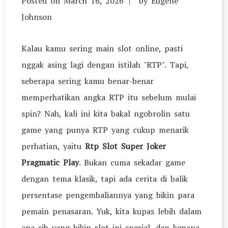
Posted on
March 16, 2026
by
Eugene
Johnson
Kalau kamu sering main slot online, pasti
nggak asing lagi dengan istilah "RTP". Tapi,
seberapa sering kamu benar-benar
memperhatikan angka RTP itu sebelum mulai
spin? Nah, kali ini kita bakal ngobrolin satu
game yang punya RTP yang cukup menarik
perhatian, yaitu
Rtp Slot Super Joker
Pragmatic Play
. Bukan cuma sekadar game
dengan tema klasik, tapi ada cerita di balik
persentase pengembaliannya yang bikin para
pemain penasaran. Yuk, kita kupas lebih dalam
apa sih yang bikin slot ini spesial, dan kenapa