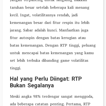
taruhan besar setelah beberapa kali menang
kecil. Ingat, volatilitasnya rendah, jadi
kemenangan besar dari fitur respin itu lebih
jarang. Sabar adalah kunci. Manfaatkan juga
fitur autospin dengan batas kerugian atau
batas kemenangan. Dengan RTP tinggi, peluang
untuk mencapai batas kemenangan yang kamu
set lebih terbuka dibanding game volatilitas
tinggi.
Hal yang Perlu Diingat: RTP
Bukan Segalanya
Meski angka 98% terdengar sangat menggoda,
ada beberapa catatan penting. Pertama, RTP