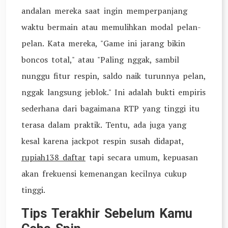
andalan mereka saat ingin memperpanjang
waktu bermain atau memulihkan modal pelan-
pelan. Kata mereka, "Game ini jarang bikin
boncos total," atau "Paling nggak, sambil
nunggu fitur respin, saldo naik turunnya pelan,
nggak langsung jeblok." Ini adalah bukti empiris
sederhana dari bagaimana RTP yang tinggi itu
terasa dalam praktik. Tentu, ada juga yang
kesal karena jackpot respin susah didapat,
rupiah138 daftar
tapi secara umum, kepuasan
akan frekuensi kemenangan kecilnya cukup
tinggi.
Tips Terakhir Sebelum Kamu