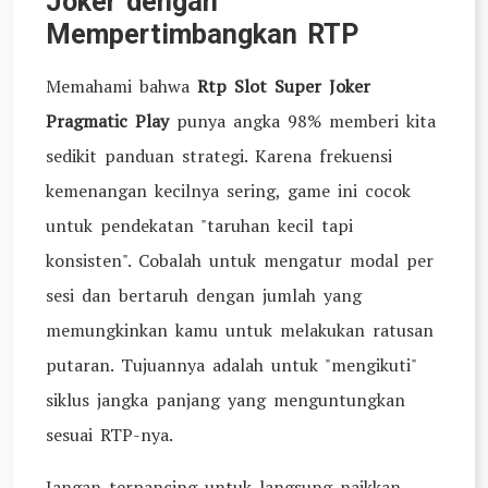
Joker dengan
Mempertimbangkan RTP
Memahami bahwa
Rtp Slot Super Joker
Pragmatic Play
punya angka 98% memberi kita
sedikit panduan strategi. Karena frekuensi
kemenangan kecilnya sering, game ini cocok
untuk pendekatan "taruhan kecil tapi
konsisten". Cobalah untuk mengatur modal per
sesi dan bertaruh dengan jumlah yang
memungkinkan kamu untuk melakukan ratusan
putaran. Tujuannya adalah untuk "mengikuti"
siklus jangka panjang yang menguntungkan
sesuai RTP-nya.
Jangan terpancing untuk langsung naikkan