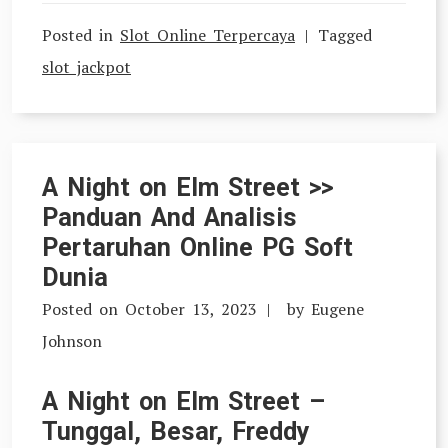
Posted in
Slot Online Terpercaya
Tagged
slot jackpot
A Night on Elm Street >>
Panduan And Analisis
Pertaruhan Online PG Soft
Dunia
Posted on
October 13, 2023
by
Eugene
Johnson
A Night on Elm Street –
Tunggal, Besar, Freddy