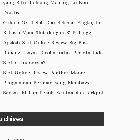
yang Bikin Peluang Menang Lo Naik
Drastis
Golden Ox: Lebih Dari Sekedar Angka, Ini
Rahasia Main Slot dengan RTP Tinggi
Apakah Slot Online Review Big Bass
Bonanza Layak Dicoba untuk Pecinta Judi
Slot di Indonesia?
Slot Online Review Panther Moon:
Pengalaman Bermain yang Membawa
Sensasi Malam Penuh Kejutan dan Jackpot
rchives