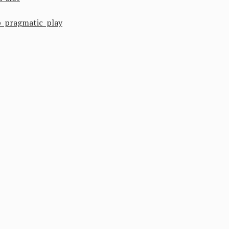
p pragmatic play