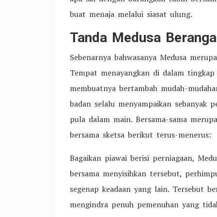
buat menaja melalui siasat ulung.
Tanda Medusa Beranga
Sebenarnya bahwasanya Medusa merupak
Tempat menayangkan di dalam tingkap 
membuatnya bertambah mudah-mudahan g
badan selalu menyampaikan sebanyak pe
pula dalam main. Bersama-sama merupa
bersama sketsa berikut terus-menerus:
Bagaikan piawai berisi perniagaan, Med
bersama menyisihkan tersebut, perhim
segenap keadaan yang lain. Tersebut 
mengindra penuh pemenuhan yang tidak