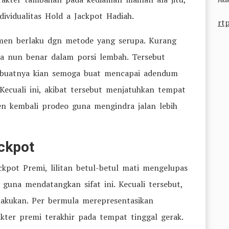
ividualitas Hold a Jackpot Hadiah.
rt
emen berlaku dgn metode yang serupa. Kurang
wa nun benar dalam porsi lembah. Tersebut
mbuatnya kian semoga buat mencapai adendum
 Kecuali ini, akibat tersebut menjatuhkan tempat
men kembali prodeo guna mengindra jalan lebih
ckpot
pot Premi, lilitan betul-betul mati mengelupas
guna mendatangkan sifat ini. Kecuali tersebut,
lakukan. Per bermula merepresentasikan
ter premi terakhir pada tempat tinggal gerak.