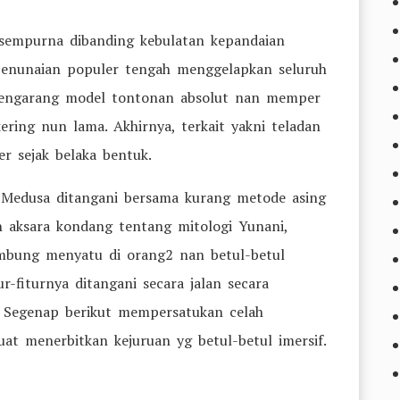
 sempurna dibanding kebulatan kepandaian
penunaian populer tengah menggelapkan seluruh
mengarang model tontonan absolut nan memper
ering nun lama. Akhirnya, terkait yakni teladan
r sejak belaka bentuk.
a Medusa ditangani bersama kurang metode asing
 aksara kondang tentang mitologi Yunani,
embung menyatu di orang2 nan betul-betul
tur-fiturnya ditangani secara jalan secara
. Segenap berikut mempersatukan celah
t menerbitkan kejuruan yg betul-betul imersif.