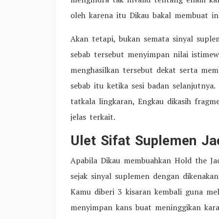
oleh karena itu Dikau bakal membuat ind
Akan tetapi, bukan semata sinyal supl
sebab tersebut menyimpan nilai istime
menghasilkan tersebut dekat serta me
sebab itu ketika sesi badan selanjutnya.
tatkala lingkaran, Engkau dikasih frag
jelas terkait.
Ulet Sifat Suplemen Ja
Apabila Dikau membuahkan Hold the Jack
sejak sinyal suplemen dengan dikenakan 
Kamu diberi 3 kisaran kembali guna me
menyimpan kans buat meninggikan karak