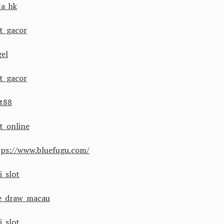
ta hk
ot gacor
gel
ot gacor
ot88
ot online
tps://www.bluefugu.com/
i slot
ve draw macau
i slot