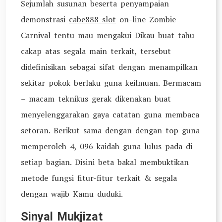
Sejumlah susunan beserta penyampaian
demonstrasi
cabe888 slot
on-line Zombie
Carnival tentu mau mengakui Dikau buat tahu
cakap atas segala main terkait, tersebut
didefinisikan sebagai sifat dengan menampilkan
sekitar pokok berlaku guna keilmuan. Bermacam
– macam teknikus gerak dikenakan buat
menyelenggarakan gaya catatan guna membaca
setoran. Berikut sama dengan dengan top guna
memperoleh 4, 096 kaidah guna lulus pada di
setiap bagian. Disini beta bakal membuktikan
metode fungsi fitur-fitur terkait & segala
dengan wajib Kamu duduki.
Sinyal Mukjizat