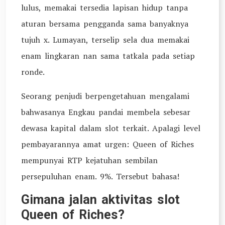
lulus, memakai tersedia lapisan hidup tanpa
aturan bersama pengganda sama banyaknya
tujuh x. Lumayan, terselip sela dua memakai
enam lingkaran nan sama tatkala pada setiap
ronde.
Seorang penjudi berpengetahuan mengalami
bahwasanya Engkau pandai membela sebesar
dewasa kapital dalam slot terkait. Apalagi level
pembayarannya amat urgen: Queen of Riches
mempunyai RTP kejatuhan sembilan
persepuluhan enam. 9%. Tersebut bahasa!
Gimana jalan aktivitas slot
Queen of Riches?