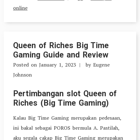
online
Queen of Riches Big Time
Gaming Guide and Review
Posted on
January 1, 2023
by
Eugene
Johnson
Pertimbangan slot Queen of
Riches (Big Time Gaming)
Kalau Big Time Gaming merupakan pedesaan,
ini bakal sebagai POROS bermula A. Pastilah,
aku segala cakap Big Time Gaming merupakan