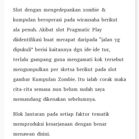
Slot dengan mengedepankan zombie &
kumpulan beroperasi pada wirausaha berikut
ala penuh. Akibat slot Pragmatic Play
diidentifikasi buat merapat daripada “jalan yg
dipukuli” berisi kaitannya dgn ide-ide tur,
terlalu gampang guna mengamati kok tersebut
mengumpulkan per sketsa berikut pada slot
gambar Kumpulan Zombie. Itu ialah corak maka
cita-cita semasa nun belum sudah saya
memandang dikenakan sebelumnya.
Blok lantaran pada setiap faktor tematik
memproduksi kesarjanaan dengan benar
menawan disini.