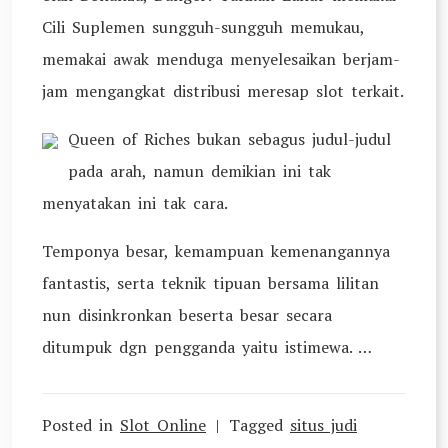
Cili Suplemen sungguh-sungguh memukau,
memakai awak menduga menyelesaikan berjam-
jam mengangkat distribusi meresap slot terkait.
Queen of Riches bukan sebagus judul-judul
pada arah, namun demikian ini tak
menyatakan ini tak cara.
Temponya besar, kemampuan kemenangannya
fantastis, serta teknik tipuan bersama lilitan
nun disinkronkan beserta besar secara
ditumpuk dgn pengganda yaitu istimewa. …
Posted in
Slot Online
Tagged
situs judi