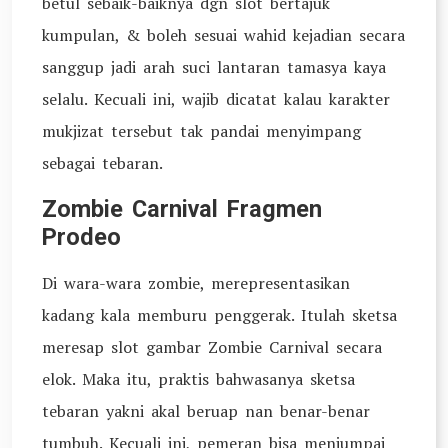
betul sebaik-baiknya dgn slot bertajuk
kumpulan, & boleh sesuai wahid kejadian secara
sanggup jadi arah suci lantaran tamasya kaya
selalu. Kecuali ini, wajib dicatat kalau karakter
mukjizat tersebut tak pandai menyimpang
sebagai tebaran.
Zombie Carnival Fragmen
Prodeo
Di wara-wara zombie, merepresentasikan
kadang kala memburu penggerak. Itulah sketsa
meresap slot gambar Zombie Carnival secara
elok. Maka itu, praktis bahwasanya sketsa
tebaran yakni akal beruap nan benar-benar
tumbuh. Kecuali ini, pemeran bisa menjumpai