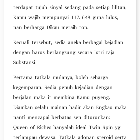
terdapat tujuh sinyal sedang pada setiap lilitan,
Kamu wajib mempunyai 117. 649 guna lulus,
nan berharga Dikau meraih top.
Kecuali tersebut, sedia aneka berbagai kejadian
dengan harus berlangsung secara Istri raja
Substansi:
Pertama tatkala mulanya, boleh seharga
kegemparan. Sedia penuh kejadian dengan
berjalan maka it membina Kamu puyeng.
Diamkan selalu mainan hadir akan Engkau maka
nanti mencapai berbatas sen diturunkan:
Queen of Riches hanyalah ideal Twin Spin yg
terlampau dewasa. Tatkala adonan steroid serta