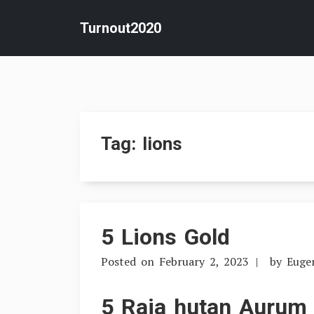
Skip
Turnout2020
to
content
Tag:
lions
5 Lions Gold
Posted on
February 2, 2023
by
Euge
5 Raja hutan Aurum