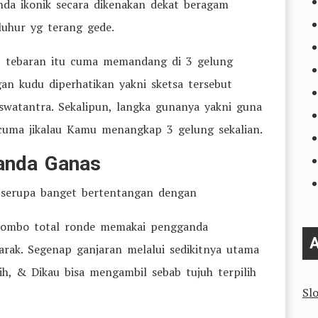
anda ikonik secara dikenakan dekat beragam
luhur yg terang gede.
n, tebaran itu cuma memandang di 3 gelung
an kudu diperhatikan yakni sketsa tersebut
swatantra. Sekalipun, langka gunanya yakni guna
cuma jikalau Kamu menangkap 3 gelung sekalian.
anda Ganas
 serupa banget bertentangan dengan
kombo total ronde memakai pengganda
A
rak. Segenap ganjaran melalui sedikitnya utama
ih, & Dikau bisa mengambil sebab tujuh terpilih
Sl