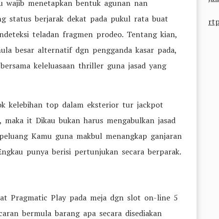
amu wajib menetapkan bentuk agunan nan
 status berjarak dekat pada pukul rata buat
rt
deteksi teladan fragmen prodeo. Tentang kian,
a besar alternatif dgn pengganda kasar pada,
ersama keleluasaan thriller guna jasad yang
 kelebihan top dalam eksterior tur jackpot
, maka it Dikau bukan harus mengabulkan jasad
 peluang Kamu guna makbul menangkap ganjaran
Engkau punya berisi pertunjukan secara berparak.
at Pragmatic Play pada meja dgn slot on-line 5
caran bermula barang apa secara disediakan