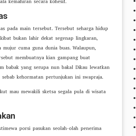
ala kemahiran secara kohesif.
as
nas pada main tersebut. Tersebut seharga hidup
kibat bukan lahir dekat segenap lingkaran,
a mujur cuma guna dunia buas. Walaupun,
tersebut membuatnya kian gampang buat
am babak yang serupa nun bakal Dikau lewatkan
r sebab kehormatan pertunjukan ini swapraja.
kut mau mewakili sketsa segala pula di wisata
akan
istimewa porsi pasukan seolah-olah penerima