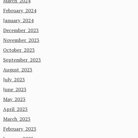
March 2024
February 2024
January 2024
December 2023
November 2023
October 2023
September 2023
August 2023
July 2023
June 2023
May 2023
April 2023
March 2023
February 2023