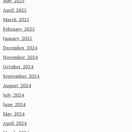
May 2025
April 2025
March 2025
February 2025
January 2025
December 2024
November 2024
October 2024
September 2024
August 2024
July 2024
June 2024
May 2024
April 2024