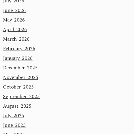
July 2026
June 2026
May 2026
April 2026
March 2026
February 2026
January 2026
December 2025
November 2025
October 2025
September 2025
August 2025
July 2025
June 2025