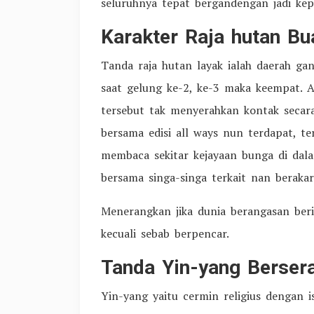
seluruhnya tepat bergandengan jadi kep
Karakter Raja hutan Bu
Tanda raja hutan layak ialah daerah ga
saat gelung ke-2, ke-3 maka keempat. A
tersebut tak menyerahkan kontak secar
bersama edisi all ways nun terdapat, 
membaca sekitar kejayaan bunga di dal
bersama singa-singa terkait nan beraka
Menerangkan jika dunia berangasan beri
kecuali sebab berpencar.
Tanda Yin-yang Berser
Yin-yang yaitu cermin religius dengan 