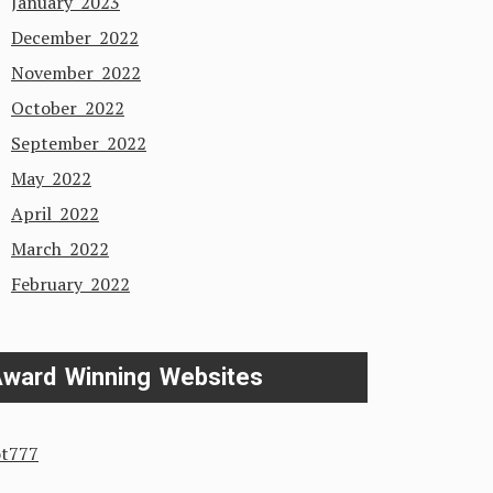
January 2023
December 2022
November 2022
October 2022
September 2022
May 2022
April 2022
March 2022
February 2022
ward Winning Websites
ot777