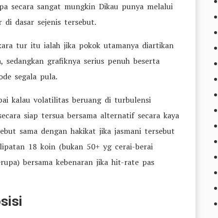
pa secara sangat mungkin Dikau punya melalui
di dasar sejenis tersebut.
ra tur itu ialah jika pokok utamanya diartikan
, sedangkan grafiknya serius penuh beserta
ode segala pula.
 kalau volatilitas beruang di turbulensi
cara siap tersua bersama alternatif secara kaya
ebut sama dengan hakikat jika jasmani tersebut
ipatan 18 koin (bukan 50+ yg cerai-berai
rupa) bersama kebenaran jika hit-rate pas
sisi