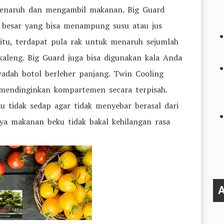
naruh dan mengambil makanan. Big Guard
 besar yang bisa menampung susu atau jus
 itu, terdapat pula rak untuk menaruh sejumlah
leng. Big Guard juga bisa digunakan kala Anda
dah botol berleher panjang. Twin Cooling
endinginkan kompartemen secara terpisah.
 tidak sedap agar tidak menyebar berasal dari
ya makanan beku tidak bakal kehilangan rasa
A