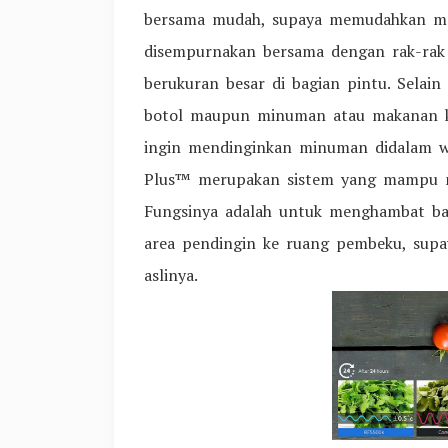
bersama mudah, supaya memudahkan me
disempurnakan bersama dengan rak-rak
berukuran besar di bagian pintu. Selain
botol maupun minuman atau makanan ka
ingin mendinginkan minuman didalam wa
Plus™ merupakan sistem yang mampu m
Fungsinya adalah untuk menghambat bau
area pendingin ke ruang pembeku, supa
aslinya.