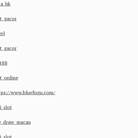
ta hk
ot gacor
gel
ot gacor
ot88
ot online
tps://www.bluefugu.com/
i slot
ve draw macau
i slot