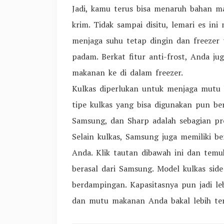
Jadi, kamu terus bisa menaruh bahan m
krim. Tidak sampai disitu, lemari es in
menjaga suhu tetap dingin dan freezer 
padam. Berkat fitur anti-frost, Anda j
makanan ke di dalam freezer.
Kulkas diperlukan untuk menjaga mutu 
tipe kulkas yang bisa digunakan pun ber
Samsung, dan Sharp adalah sebagian pro
Selain kulkas, Samsung juga memiliki b
Anda. Klik tautan dibawah ini dan temu
berasal dari Samsung. Model kulkas sid
berdampingan. Kapasitasnya pun jadi le
dan mutu makanan Anda bakal lebih te