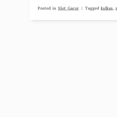
Posted in
Slot Gacor
Tagged
kulkas
,