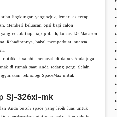
suhu lingkungan yang sejuk, lemari es tetap
an. Memberi keluasan opsi bagi calon
ang cocok tiap-tiap pribadi, kulkas LG Macaron
arna. Kehadirannya, bakal memperkuat nuansa
ni.
notifikasi sambil memasak di dapur. Anda juga
nak di rumah saat Anda sedang pergi. Selain
menggunakan teknologi SpaceMax untuk
rp Sj-326xi-mk
r dan Anda butuh space yang lebih luas untuk
 tipe berdasarkan pintunya, yakni tipe side by