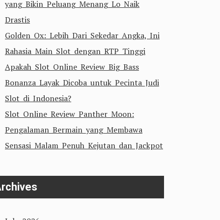
yang Bikin Peluang Menang Lo Naik
Drastis
Golden Ox: Lebih Dari Sekedar Angka, Ini
Rahasia Main Slot dengan RTP Tinggi
Apakah Slot Online Review Big Bass
Bonanza Layak Dicoba untuk Pecinta Judi
Slot di Indonesia?
Slot Online Review Panther Moon:
Pengalaman Bermain yang Membawa
Sensasi Malam Penuh Kejutan dan Jackpot
rchives