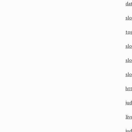
da
sl
to
sl
sl
sl
ht
jud
li
jud