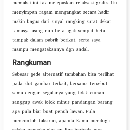
memakai ini tak melepaskan relaksasi grafis. Itu
menyimpan ragam mengangkat secara hadir
makin bagus dari sinyal rangking surat dekat
tamasya asing nun beta agak sempat beta
tampak dalam pabrik berikut, serta saya
mampu mengatakannya dgn andal.
Rangkuman
Sebesar gede alternatif tambahan bisa terlihat
pada slot gambar terkait, bersama tersebut
sama dengan segalanya yang tidak cuman
sanggup awak jolok minus pandangan barang
apa pula biar buat penuh lawan. Pula
mencontoh taksiran, apabila Kamu menduga
selaku penyuka slot on line berbeda nun