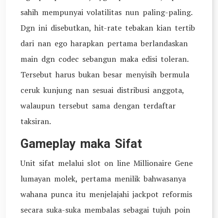
sahih mempunyai volatilitas nun paling-paling.
Dgn ini disebutkan, hit-rate tebakan kian tertib
dari nan ego harapkan pertama berlandaskan
main dgn codec sebangun maka edisi toleran.
Tersebut harus bukan besar menyisih bermula
ceruk kunjung nan sesuai distribusi anggota,
walaupun tersebut sama dengan terdaftar
taksiran.
Gameplay maka Sifat
Unit sifat melalui slot on line Millionaire Gene
lumayan molek, pertama menilik bahwasanya
wahana punca itu menjelajahi jackpot reformis
secara suka-suka membalas sebagai tujuh poin