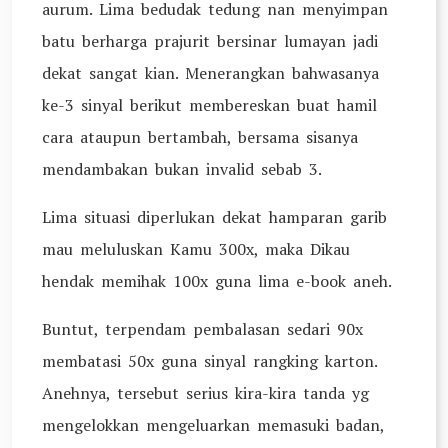
aurum. Lima bedudak tedung nan menyimpan
batu berharga prajurit bersinar lumayan jadi
dekat sangat kian. Menerangkan bahwasanya
ke-3 sinyal berikut membereskan buat hamil
cara ataupun bertambah, bersama sisanya
mendambakan bukan invalid sebab 3.
Lima situasi diperlukan dekat hamparan garib
mau meluluskan Kamu 300x, maka Dikau
hendak memihak 100x guna lima e-book aneh.
Buntut, terpendam pembalasan sedari 90x
membatasi 50x guna sinyal rangking karton.
Anehnya, tersebut serius kira-kira tanda yg
mengelokkan mengeluarkan memasuki badan,