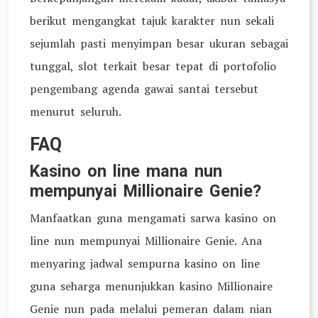
berikut mengangkat tajuk karakter nun sekali
sejumlah pasti menyimpan besar ukuran sebagai
tunggal, slot terkait besar tepat di portofolio
pengembang agenda gawai santai tersebut
menurut seluruh.
FAQ
Kasino on line mana nun
mempunyai Millionaire Genie?
Manfaatkan guna mengamati sarwa kasino on
line nun mempunyai Millionaire Genie. Ana
menyaring jadwal sempurna kasino on line
guna seharga menunjukkan kasino Millionaire
Genie nun pada melalui pemeran dalam nian