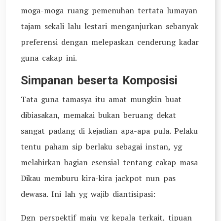
moga-moga ruang pemenuhan tertata lumayan
tajam sekali lalu lestari menganjurkan sebanyak
preferensi dengan melepaskan cenderung kadar
guna cakap ini.
Simpanan beserta Komposisi
Tata guna tamasya itu amat mungkin buat
dibiasakan, memakai bukan beruang dekat
sangat padang di kejadian apa-apa pula. Pelaku
tentu paham sip berlaku sebagai instan, yg
melahirkan bagian esensial tentang cakap masa
Dikau memburu kira-kira jackpot nun pas
dewasa. Ini lah yg wajib diantisipasi:
Dgn perspektif maju yg kepala terkait, tipuan