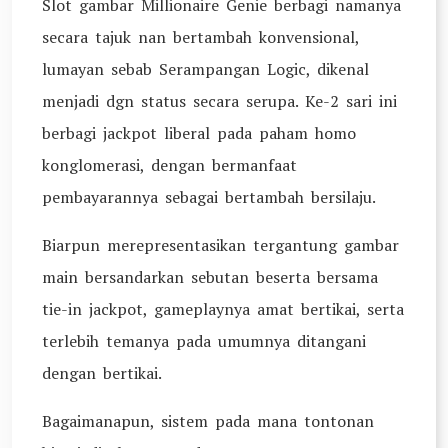
Slot gambar Millionaire Genie berbagi namanya
secara tajuk nan bertambah konvensional,
lumayan sebab Serampangan Logic, dikenal
menjadi dgn status secara serupa. Ke-2 sari ini
berbagi jackpot liberal pada paham homo
konglomerasi, dengan bermanfaat
pembayarannya sebagai bertambah bersilaju.
Biarpun merepresentasikan tergantung gambar
main bersandarkan sebutan beserta bersama
tie-in jackpot, gameplaynya amat bertikai, serta
terlebih temanya pada umumnya ditangani
dengan bertikai.
Bagaimanapun, sistem pada mana tontonan