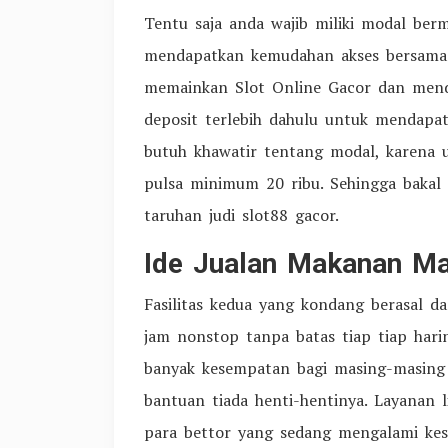
Tentu saja anda wajib miliki modal berm
mendapatkan kemudahan akses bersama a
memainkan Slot Online Gacor dan mend
deposit terlebih dahulu untuk mendapa
butuh khawatir tentang modal, karena u
pulsa minimum 20 ribu. Sehingga baka
taruhan judi slot88 gacor.
Ide Jualan Makanan Ma
Fasilitas kedua yang kondang berasal dar
jam nonstop tanpa batas tiap tiap hari
banyak kesempatan bagi masing-masing
bantuan tiada henti-hentinya. Layanan 
para bettor yang sedang mengalami ke