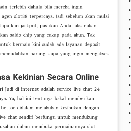
ain terlebih dahulu bila mereka ingin
gen slot88 terpercaya. Jadi sebelum akan mulai
apatkan jackpot, pastikan Anda laksanakan
tkan saldo chip yang cukup pada akun. Tak
ntuk bermain kini sudah ada layanan deposit
l memudahkan barang siapa yang ingin mengakses
sa Kekinian Secara Online
i Judi di internet adalah service live chat 24
nya. Ya, hal ini tentunya bakal memberikan
 bettor didalam melakukan kesibukan dengan
live chat sendiri berfungsi untuk mendukung
susahan dalam membuka permainannya slot