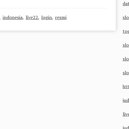
da
,
indonesia
,
live22
,
login
,
resmi
sl
to
sl
sl
sl
ht
jud
li
jud