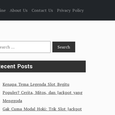
ine
About Us
Contact Us
Privacy Policy
arch
:
ecent Posts
Kenapa Tema Legenda Slot Begitu
Populer? Cerita, Mitos, dan Jackpot yang
Menggoda
Gak Cuma Modal Hoki: Trik Slot Jackpot