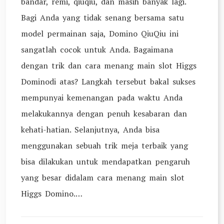
bandar, remi, qiuqiu, dan masih banyak lagi.
Bagi Anda yang tidak senang bersama satu
model permainan saja, Domino QiuQiu ini
sangatlah cocok untuk Anda. Bagaimana
dengan trik dan cara menang main slot Higgs
Dominodi atas? Langkah tersebut bakal sukses
mempunyai kemenangan pada waktu Anda
melakukannya dengan penuh kesabaran dan
kehati-hatian. Selanjutnya, Anda bisa
menggunakan sebuah trik meja terbaik yang
bisa dilakukan untuk mendapatkan pengaruh
yang besar didalam cara menang main slot
Higgs Domino.…