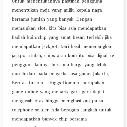
Untuk menentukannya pastikan pengguna
menentukan meja yang miliki kepala naga
bersama jumlah yang banyak. Dengan
memainkan slot, kita bisa saja mendapatkan
hadiah koin/chip yang amat besar, terlebih jika
mendapatkan jackpot. Dari hasil memenangkan
jackpot itulah, chips atau koin itu bisa dijual ke
pengguna lainnya bersama harga yang lebih
murah dari pada penyedia jasa game. Jakarta,
Beritasatu.com – Higgs Domino merupakan
game online yang menarik gara-gara dapat
mengasah otak hingga menghasilkan pulsa
telephone seluler. Ada beragam langkah untuk
mendapatkan banyak chip bersama