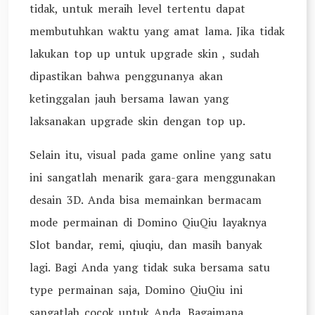
tidak, untuk meraih level tertentu dapat
membutuhkan waktu yang amat lama. Jika tidak
lakukan top up untuk upgrade skin , sudah
dipastikan bahwa penggunanya akan
ketinggalan jauh bersama lawan yang
laksanakan upgrade skin dengan top up.
Selain itu, visual pada game online yang satu
ini sangatlah menarik gara-gara menggunakan
desain 3D. Anda bisa memainkan bermacam
mode permainan di Domino QiuQiu layaknya
Slot bandar, remi, qiuqiu, dan masih banyak
lagi. Bagi Anda yang tidak suka bersama satu
type permainan saja, Domino QiuQiu ini
sangatlah cocok untuk Anda. Bagaimana