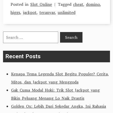
Posted in
Slot Online
Tagged
cheat
,
domino
,
higgs
,
jackpot
,
teranyar
,
unlimited
Search
for:
Recent Posts
Kenapa Tema Legenda Slot Begitu Populer? Cerita,
Mitos, dan Jackpot yang Menggoda
Gak Cuma Modal Hoki: Trik Slot Jackpot yang
Bikin Peluang Menang Lo Naik Drastis
Golden Ox: Lebih Dari Sekedar Angka, Ini Rahasia