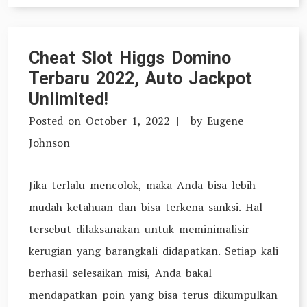
Cheat Slot Higgs Domino
Terbaru 2022, Auto Jackpot
Unlimited!
Posted on
October 1, 2022
by
Eugene
Johnson
Jika terlalu mencolok, maka Anda bisa lebih
mudah ketahuan dan bisa terkena sanksi. Hal
tersebut dilaksanakan untuk meminimalisir
kerugian yang barangkali didapatkan. Setiap kali
berhasil selesaikan misi, Anda bakal
mendapatkan poin yang bisa terus dikumpulkan