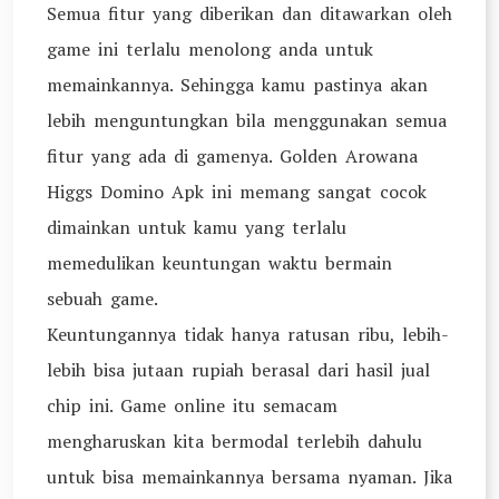
Semua fitur yang diberikan dan ditawarkan oleh
game ini terlalu menolong anda untuk
memainkannya. Sehingga kamu pastinya akan
lebih menguntungkan bila menggunakan semua
fitur yang ada di gamenya. Golden Arowana
Higgs Domino Apk ini memang sangat cocok
dimainkan untuk kamu yang terlalu
memedulikan keuntungan waktu bermain
sebuah game.
Keuntungannya tidak hanya ratusan ribu, lebih-
lebih bisa jutaan rupiah berasal dari hasil jual
chip ini. Game online itu semacam
mengharuskan kita bermodal terlebih dahulu
untuk bisa memainkannya bersama nyaman. Jika