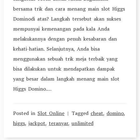
bersama trik dan cara menang main slot Higgs
Dominodi atas? Langkah tersebut akan sukses
mempunyai kemenangan pada kala Anda
melakukannya dengan penuh kesabaran dan
kehati-hatian. Selanjutnya, Anda bisa
menggunakan sebuah trik meja terbaik yang
bisa dilakukan untuk mendapatkan dampak
yang besar dalam langkah menang main slot
Higgs Domino.…
Posted in
Slot Online
Tagged
cheat
,
domino
,
higgs
,
jackpot
,
teranyar
,
unlimited