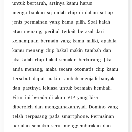
untuk bertaruh, artinya kamu harus
mengorbankan sejumlah chip di dalam setiap
jenis permainan yang kamu pilih. Soal kalah
atau menang, perihal terkait berasal dari
kemampuan bermain yang kamu miliki, apabila
kamu menang chip bakal makin tambah dan
jika kalah chip bakal semakin berkurang. Jika
anda menang, maka secara otomatis chip kamu
tersebut dapat makin tambah menjadi banyak
dan pastinya leluasa untuk bermain kembali.
Fitur ini berada di akun VIP yang bisa
diperoleh dan menggunakannyadi Domino yang
telah terpasang pada smartphone. Permainan
berjalan semakin seru, menggembirakan dan