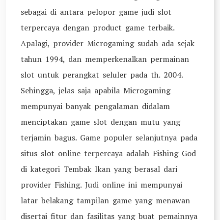
sebagai di antara pelopor game judi slot
terpercaya dengan product game terbaik.
Apalagi, provider Microgaming sudah ada sejak
tahun 1994, dan memperkenalkan permainan
slot untuk perangkat seluler pada th. 2004.
Sehingga, jelas saja apabila Microgaming
mempunyai banyak pengalaman didalam
menciptakan game slot dengan mutu yang
terjamin bagus. Game populer selanjutnya pada
situs slot online terpercaya adalah Fishing God
di kategori Tembak Ikan yang berasal dari
provider Fishing. Judi online ini mempunyai
latar belakang tampilan game yang menawan
disertai fitur dan fasilitas yang buat pemainnya