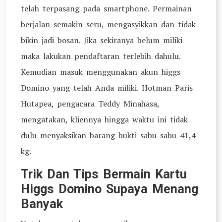
telah terpasang pada smartphone. Permainan
berjalan semakin seru, mengasyikkan dan tidak
bikin jadi bosan. Jika sekiranya belum miliki
maka lakukan pendaftaran terlebih dahulu.
Kemudian masuk menggunakan akun higgs
Domino yang telah Anda miliki. Hotman Paris
Hutapea, pengacara Teddy Minahasa,
mengatakan, kliennya hingga waktu ini tidak
dulu menyaksikan barang bukti sabu-sabu 41,4
kg.
Trik Dan Tips Bermain Kartu
Higgs Domino Supaya Menang
Banyak