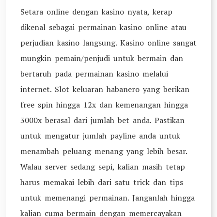
Setara online dengan kasino nyata, kerap
dikenal sebagai permainan kasino online atau
perjudian kasino langsung. Kasino online sangat
mungkin pemain/penjudi untuk bermain dan
bertaruh pada permainan kasino melalui
internet. Slot keluaran habanero yang berikan
free spin hingga 12x dan kemenangan hingga
3000x berasal dari jumlah bet anda. Pastikan
untuk mengatur jumlah payline anda untuk
menambah peluang menang yang lebih besar.
Walau server sedang sepi, kalian masih tetap
harus memakai lebih dari satu trick dan tips
untuk memenangi permainan. Janganlah hingga
kalian cuma bermain dengan memercayakan