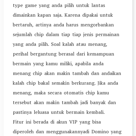
type game yang anda pilih untuk lantas
dimainkan kapan saja. Karena dipakai untuk
bertaruh, artinya anda harus mengorbankan
sejumlah chip dalam tiap tiap jenis permainan
yang anda pilih. Soal kalah atau menang,
perihal bergantung berasal dari kemampuan
bermain yang kamu miliki, apabila anda
menang chip akan makin tambah dan andaikan
kalah chip bakal semakin berkurang. Jika anda
menang, maka secara otomatis chip kamu
tersebut akan makin tambah jadi banyak dan
pastinya leluasa untuk bermain kembali.
Fitur ini berada di akun VIP yang bisa
diperoleh dan menggunakannyadi Domino yang