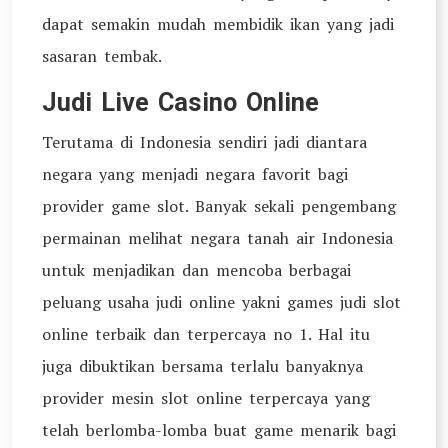
dapat semakin mudah membidik ikan yang jadi
sasaran tembak.
Judi Live Casino Online
Terutama di Indonesia sendiri jadi diantara
negara yang menjadi negara favorit bagi
provider game slot. Banyak sekali pengembang
permainan melihat negara tanah air Indonesia
untuk menjadikan dan mencoba berbagai
peluang usaha judi online yakni games judi slot
online terbaik dan terpercaya no 1. Hal itu
juga dibuktikan bersama terlalu banyaknya
provider mesin slot online terpercaya yang
telah berlomba-lomba buat game menarik bagi