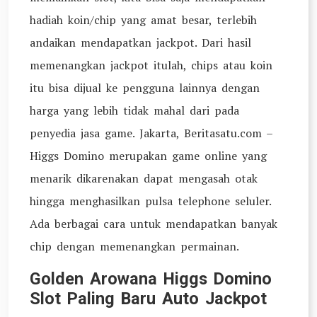
hadiah koin/chip yang amat besar, terlebih
andaikan mendapatkan jackpot. Dari hasil
memenangkan jackpot itulah, chips atau koin
itu bisa dijual ke pengguna lainnya dengan
harga yang lebih tidak mahal dari pada
penyedia jasa game. Jakarta, Beritasatu.com –
Higgs Domino merupakan game online yang
menarik dikarenakan dapat mengasah otak
hingga menghasilkan pulsa telephone seluler.
Ada berbagai cara untuk mendapatkan banyak
chip dengan memenangkan permainan.
Golden Arowana Higgs Domino
Slot Paling Baru Auto Jackpot