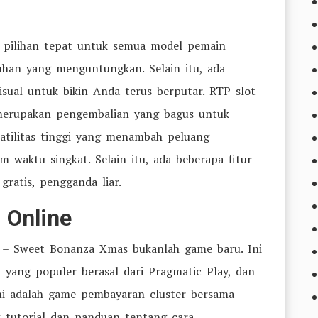
 pilihan tepat untuk semua model pemain
ruhan yang menguntungkan. Selain itu, ada
isual untuk bikin Anda terus berputar. RTP slot
merupakan pengembalian yang bagus untuk
latilitas tinggi yang menambah peluang
waktu singkat. Selain itu, ada beberapa fitur
ratis, pengganda liar.
 Online
– Sweet Bonanza Xmas bukanlah game baru. Ini
yang populer berasal dari Pragmatic Play, dan
ni adalah game pembayaran cluster bersama
 tutorial dan panduan tentang cara