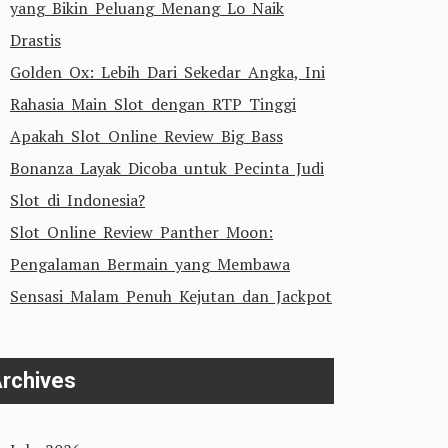
yang Bikin Peluang Menang Lo Naik
Drastis
Golden Ox: Lebih Dari Sekedar Angka, Ini
Rahasia Main Slot dengan RTP Tinggi
Apakah Slot Online Review Big Bass
Bonanza Layak Dicoba untuk Pecinta Judi
Slot di Indonesia?
Slot Online Review Panther Moon:
Pengalaman Bermain yang Membawa
Sensasi Malam Penuh Kejutan dan Jackpot
rchives