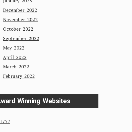
January 2023
December 2022
November 2022
October 2022
September 2022
May 2022
April 2022
March 2022
February 2022
ward Winning Websites
ot777