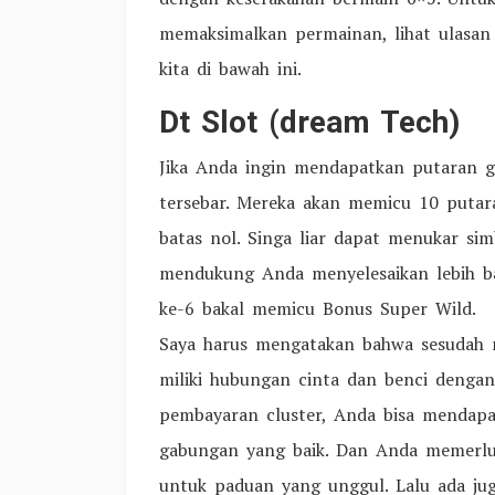
memaksimalkan permainan, lihat ulasa
kita di bawah ini.
Dt Slot (dream Tech)
Jika Anda ingin mendapatkan putaran g
tersebar. Mereka akan memicu 10 putar
batas nol. Singa liar dapat menukar sim
mendukung Anda menyelesaikan lebih ba
ke-6 bakal memicu Bonus Super Wild.
Saya harus mengatakan bahwa sesudah m
miliki hubungan cinta dan benci dengan
pembayaran cluster, Anda bisa mendapa
gabungan yang baik. Dan Anda memerlu
untuk paduan yang unggul. Lalu ada ju