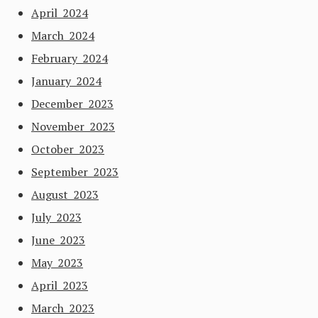
April 2024
March 2024
February 2024
January 2024
December 2023
November 2023
October 2023
September 2023
August 2023
July 2023
June 2023
May 2023
April 2023
March 2023