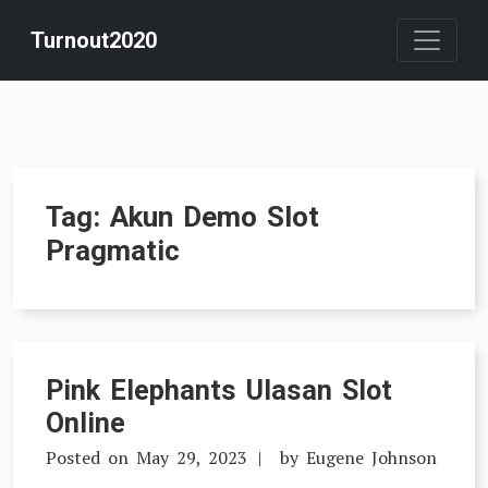
Skip
Turnout2020
to
content
Tag:
Akun Demo Slot
Pragmatic
Pink Elephants Ulasan Slot
Online
Posted on
May 29, 2023
by
Eugene Johnson