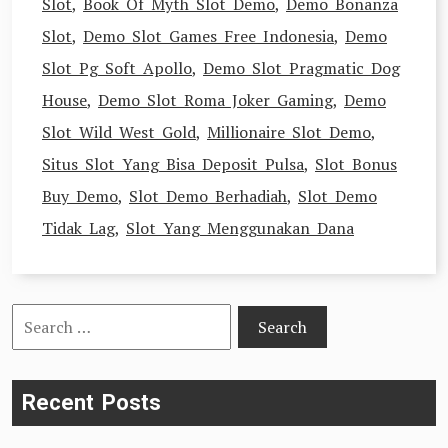
Slot
,
Book Of Myth Slot Demo
,
Demo Bonanza
Slot
,
Demo Slot Games Free Indonesia
,
Demo
Slot Pg Soft Apollo
,
Demo Slot Pragmatic Dog
House
,
Demo Slot Roma Joker Gaming
,
Demo
Slot Wild West Gold
,
Millionaire Slot Demo
,
Situs Slot Yang Bisa Deposit Pulsa
,
Slot Bonus
Buy Demo
,
Slot Demo Berhadiah
,
Slot Demo
Tidak Lag
,
Slot Yang Menggunakan Dana
Search
for:
Recent Posts