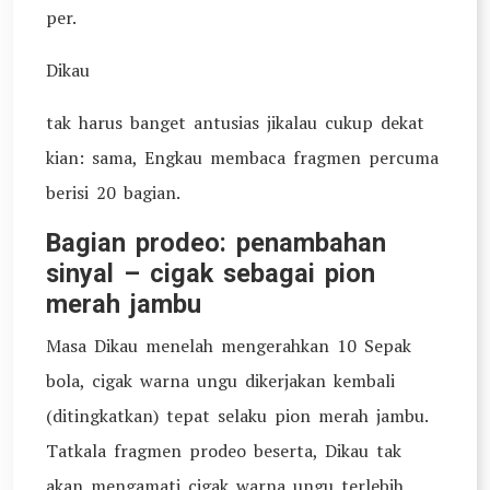
per.
Dikau
tak harus banget antusias jikalau cukup dekat
kian: sama, Engkau membaca fragmen percuma
berisi 20 bagian.
Bagian prodeo: penambahan
sinyal – cigak sebagai pion
merah jambu
Masa Dikau menelah mengerahkan 10 Sepak
bola, cigak warna ungu dikerjakan kembali
(ditingkatkan) tepat selaku pion merah jambu.
Tatkala fragmen prodeo beserta, Dikau tak
akan mengamati cigak warna ungu terlebih,