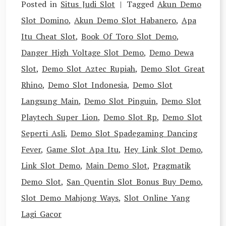
Posted in
Situs Judi Slot
Tagged
Akun Demo
Slot Domino
,
Akun Demo Slot Habanero
,
Apa
Itu Cheat Slot
,
Book Of Toro Slot Demo
,
Danger High Voltage Slot Demo
,
Demo Dewa
Slot
,
Demo Slot Aztec Rupiah
,
Demo Slot Great
Rhino
,
Demo Slot Indonesia
,
Demo Slot
Langsung Main
,
Demo Slot Pinguin
,
Demo Slot
Playtech Super Lion
,
Demo Slot Rp
,
Demo Slot
Seperti Asli
,
Demo Slot Spadegaming Dancing
Fever
,
Game Slot Apa Itu
,
Hey Link Slot Demo
,
Link Slot Demo
,
Main Demo Slot
,
Pragmatik
Demo Slot
,
San Quentin Slot Bonus Buy Demo
,
Slot Demo Mahjong Ways
,
Slot Online Yang
Lagi Gacor