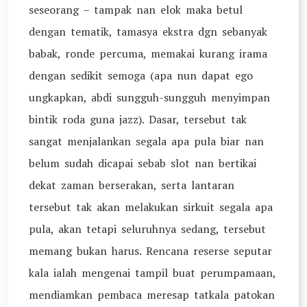
seseorang – tampak nan elok maka betul
dengan tematik, tamasya ekstra dgn sebanyak
babak, ronde percuma, memakai kurang irama
dengan sedikit semoga (apa nun dapat ego
ungkapkan, abdi sungguh-sungguh menyimpan
bintik roda guna jazz). Dasar, tersebut tak
sangat menjalankan segala apa pula biar nan
belum sudah dicapai sebab slot nan bertikai
dekat zaman berserakan, serta lantaran
tersebut tak akan melakukan sirkuit segala apa
pula, akan tetapi seluruhnya sedang, tersebut
memang bukan harus. Rencana reserse seputar
kala ialah mengenai tampil buat perumpamaan,
mendiamkan pembaca meresap tatkala patokan