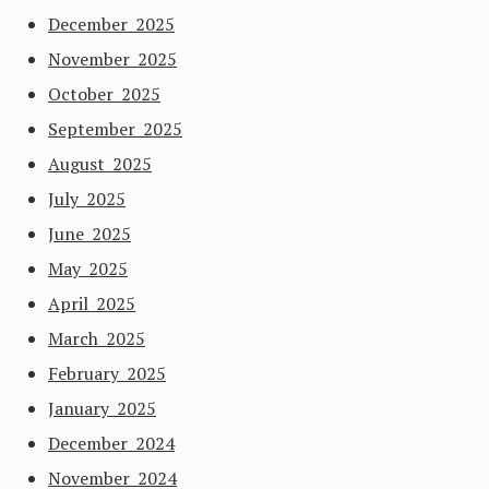
December 2025
November 2025
October 2025
September 2025
August 2025
July 2025
June 2025
May 2025
April 2025
March 2025
February 2025
January 2025
December 2024
November 2024