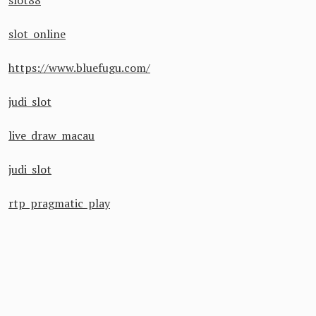
slot88
slot online
https://www.bluefugu.com/
judi slot
live draw macau
judi slot
rtp pragmatic play