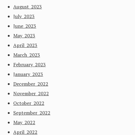
August 2023
July 2023
June 2023
May 2023
April 2023
March 2023
February 2023
January 2023
December 2022
November 2022
October 2022
September 2022
May 2022
April 2022