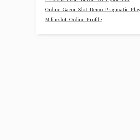
navigation
Online Gacor Slot Demo Pragmatic Pla
Miliarslot Online Profile