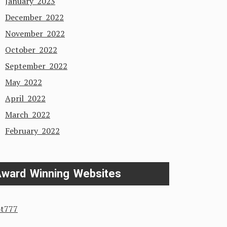
January 2023
December 2022
November 2022
October 2022
September 2022
May 2022
April 2022
March 2022
February 2022
ward Winning Websites
ot777