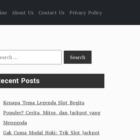
ine
About Us
Contact Us
Privacy Policy
arch
:
ecent Posts
Kenapa Tema Legenda Slot Begitu
Populer? Cerita, Mitos, dan Jackpot yang
Menggoda
Gak Cuma Modal Hoki: Trik Slot Jackpot