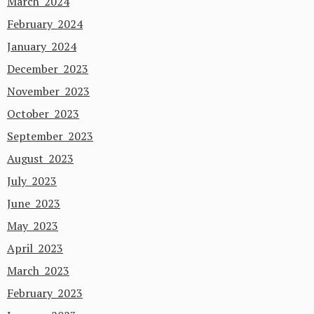
March 2024
February 2024
January 2024
December 2023
November 2023
October 2023
September 2023
August 2023
July 2023
June 2023
May 2023
April 2023
March 2023
February 2023