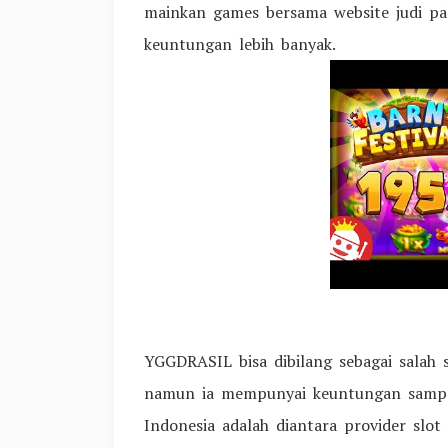
mainkan games bersama website judi pa
keuntungan lebih banyak.
YGGDRASIL bisa dibilang sebagai salah s
namun ia mempunyai keuntungan sampai
Indonesia adalah diantara provider slo