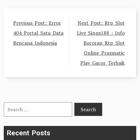
Post
Previous Post:
Error
Next Post:
Rtp Slot
navigation
404 Portal Satu Data
Live Singa188 : Info
Bencana Indonesia
Bocoran Rtp Slot
Online Pragmatic
Play Gacor Terbaik
Search
for:
Recent Posts