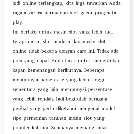
judi online terlengkap, kita juga tawarkan Anda
ragam variasi permainan slot gacor pragmatic
play.
Ini berlaku untuk mesin slot yang lebih tua,
tetapi mesin slot modern dan mesin slot
online tidak bekerja dengan cara ini. Tidak ada
pola yang dapat Anda lacak untuk menentukan
kapan kemenangan berikutnya. Beberapa
mempunyai persentase yang lebih tinggi
sementara yang lain mempunyai persentase
yang lebih rendah. Jadi begitulah beragam
perihal yang perlu diketahui mengenai model
tipe permainan taruhan mesin slot yang
populer kala ini. Semuanya memang amat