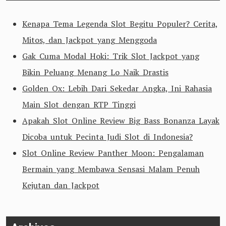
Kenapa Tema Legenda Slot Begitu Populer? Cerita,
Mitos, dan Jackpot yang Menggoda
Gak Cuma Modal Hoki: Trik Slot Jackpot yang
Bikin Peluang Menang Lo Naik Drastis
Golden Ox: Lebih Dari Sekedar Angka, Ini Rahasia
Main Slot dengan RTP Tinggi
Apakah Slot Online Review Big Bass Bonanza Layak
Dicoba untuk Pecinta Judi Slot di Indonesia?
Slot Online Review Panther Moon: Pengalaman
Bermain yang Membawa Sensasi Malam Penuh
Kejutan dan Jackpot