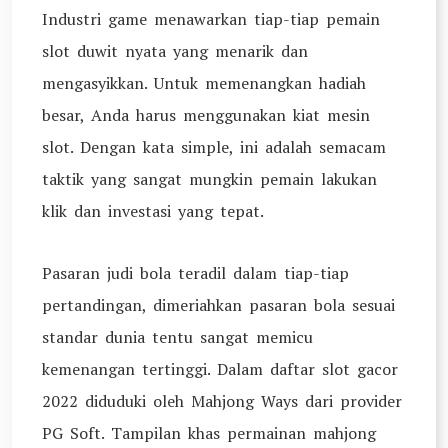
Industri game menawarkan tiap-tiap pemain
slot duwit nyata yang menarik dan
mengasyikkan. Untuk memenangkan hadiah
besar, Anda harus menggunakan kiat mesin
slot. Dengan kata simple, ini adalah semacam
taktik yang sangat mungkin pemain lakukan
klik dan investasi yang tepat.
Pasaran judi bola teradil dalam tiap-tiap
pertandingan, dimeriahkan pasaran bola sesuai
standar dunia tentu sangat memicu
kemenangan tertinggi. Dalam daftar slot gacor
2022 diduduki oleh Mahjong Ways dari provider
PG Soft. Tampilan khas permainan mahjong