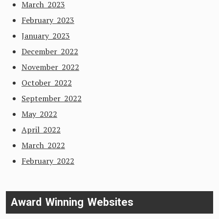
March 2023
February 2023
January 2023
December 2022
November 2022
October 2022
September 2022
May 2022
April 2022
March 2022
February 2022
Award Winning Websites