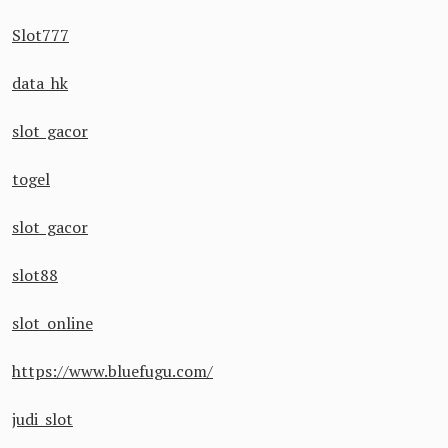
Slot777
data hk
slot gacor
togel
slot gacor
slot88
slot online
https://www.bluefugu.com/
judi slot