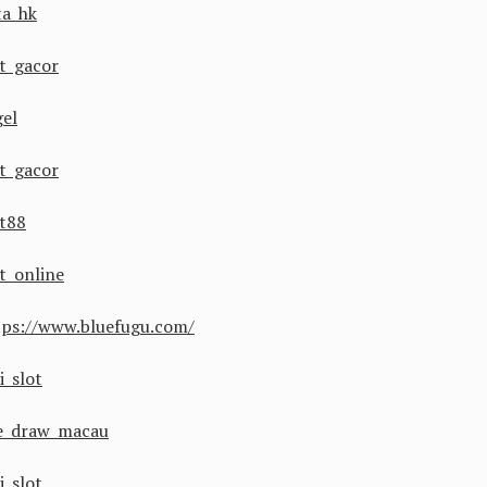
ta hk
ot gacor
gel
ot gacor
ot88
ot online
tps://www.bluefugu.com/
i slot
ve draw macau
i slot