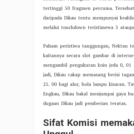
tertinggi 50 fragmen percuma. Tersebut
daripada Dikau tentu mempunyai keahli
melalui touchdown teristimewa 3 ataup
Paham peristiwa tanggungan, Nektan t
kaitannya secara slot gambar di intern
mengambil pengukuran koin jeda 0, 01 
jadi, Dikau cakap memasang berisi tagan
25. 00 bagi alur, bola lampu kisaran. T
Engkau, Dikau bakal menjumpai gaya 
dugaan Dikau jadi pemberian teratas.
Sifat Komisi memak