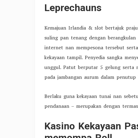
Leprechauns
Kemajuan Irlandia & slot bertajuk praj
suling pan tenang dengan berangkulan s
internet nan mempesona tersebut sert
kekayaan tampil. Penyedia sangka meny
unggul. Patut berputar 5 gelung serta
pada jambangan aurum dalam penutup 
Berlaku guna kekayaan tunai nan sebe
pendanaan – merupakan dengan termas
Kasino Kekayaan Pa
memompa Roll