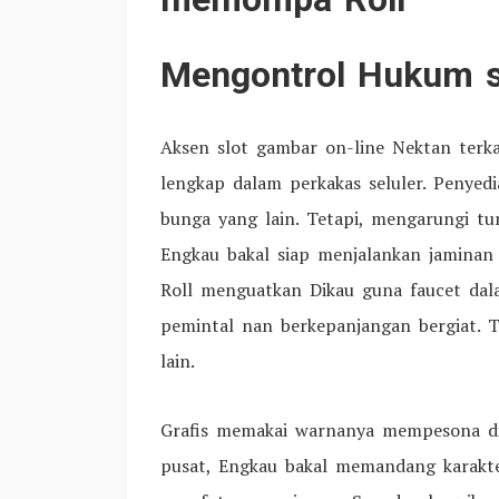
Mengontrol Hukum se
Aksen slot gambar on-line Nektan terka
lengkap dalam perkakas seluler. Penyed
bunga yang lain. Tetapi, mengarungi t
Engkau bakal siap menjalankan jamina
Roll menguatkan Dikau guna faucet dala
pemintal nan berkepanjangan bergiat. 
lain.
Grafis memakai warnanya mempesona di 
pusat, Engkau bakal memandang karakte