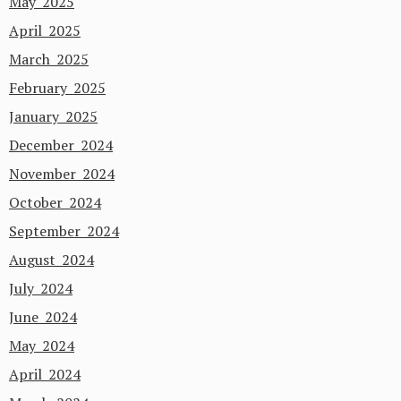
May 2025
April 2025
March 2025
February 2025
January 2025
December 2024
November 2024
October 2024
September 2024
August 2024
July 2024
June 2024
May 2024
April 2024