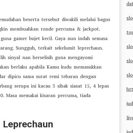
da
sl
mudahan beserta tersebut diwakili melalui bagus
ngkin membuahkan ronde percuma & jackpot.
to
guna gamer bujet kecil. Gaya nun indah semasa
sl
rang. Sungguh, terkait sekelumit leprechaun.
lih sinyal nan berselisih guna mengayomi
sl
 bukan berlaku apabila Kamu kudu memasukkan
sl
dar dipicu sama surat remi tebaran dengan
erbang serupa ini kacau 3 sibak siasat 15, 4 lepas
ht
 50. Masa memakai kisaran percuma, tiada
jud
li
e Leprechaun
jud