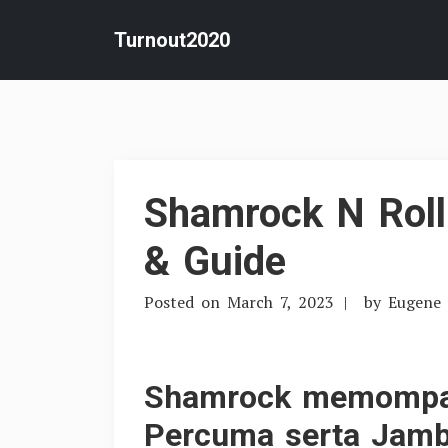
Skip
Turnout2020
to
content
Shamrock N Roll
& Guide
Posted on
March 7, 2023
by
Eugene 
Shamrock memompa 
Percuma serta Jamb