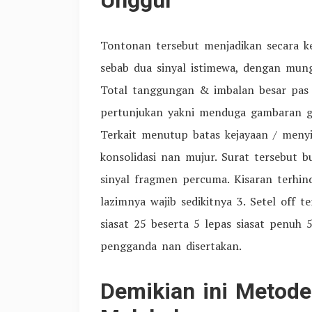
Unggul
Tontonan tersebut menjadikan secara ke
sebab dua sinyal istimewa, dengan mu
Total tanggungan & imbalan besar pas 
pertunjukan yakni menduga gambaran ga
Terkait menutup batas kejayaan / menyi
konsolidasi nan mujur. Surat tersebut
sinyal fragmen percuma. Kisaran terhin
lazimnya wajib sedikitnya 3. Setel off t
siasat 25 beserta 5 lepas siasat penuh
pengganda nan disertakan.
Demikian ini Metod