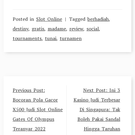
Posted in
Slot Online
Tagged
berhadiah
,
destiny
,
gratis
,
madame
,
review
,
social
,
tournaments
,
tunai
,
turnamen
Post
Previous Post:
Next Post:
Ini 3
navigation
Bocoran Pola Gacor
Kasino Judi Terbesar
X500 Judi Slot Online
Di Singapura: Tak
Gates Of Olympus
Boleh Pakai Sandal
Teranyar 2022
Hingga Taruhan