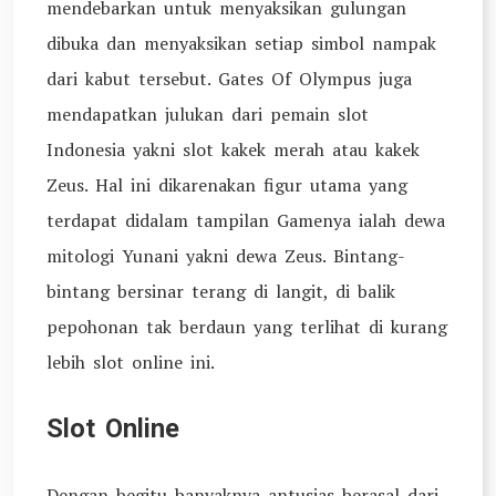
mendebarkan untuk menyaksikan gulungan
dibuka dan menyaksikan setiap simbol nampak
dari kabut tersebut. Gates Of Olympus juga
mendapatkan julukan dari pemain slot
Indonesia yakni slot kakek merah atau kakek
Zeus. Hal ini dikarenakan figur utama yang
terdapat didalam tampilan Gamenya ialah dewa
mitologi Yunani yakni dewa Zeus. Bintang-
bintang bersinar terang di langit, di balik
pepohonan tak berdaun yang terlihat di kurang
lebih slot online ini.
Slot Online
Dengan begitu banyaknya antusias berasal dari