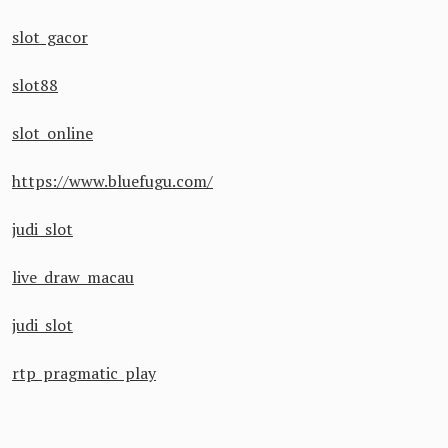
slot gacor
slot88
slot online
https://www.bluefugu.com/
judi slot
live draw macau
judi slot
rtp pragmatic play