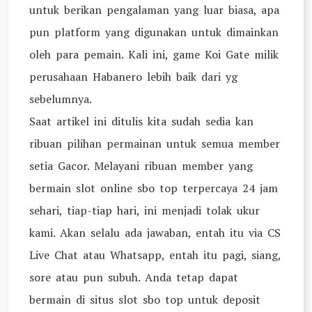
untuk berikan pengalaman yang luar biasa, apa
pun platform yang digunakan untuk dimainkan
oleh para pemain. Kali ini, game Koi Gate milik
perusahaan Habanero lebih baik dari yg
sebelumnya.
Saat artikel ini ditulis kita sudah sedia kan
ribuan pilihan permainan untuk semua member
setia Gacor. Melayani ribuan member yang
bermain slot online sbo top terpercaya 24 jam
sehari, tiap-tiap hari, ini menjadi tolak ukur
kami. Akan selalu ada jawaban, entah itu via CS
Live Chat atau Whatsapp, entah itu pagi, siang,
sore atau pun subuh. Anda tetap dapat
bermain di situs slot sbo top untuk deposit