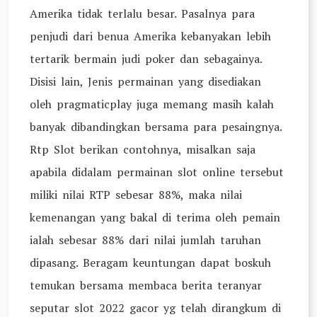
Amerika tidak terlalu besar. Pasalnya para
penjudi dari benua Amerika kebanyakan lebih
tertarik bermain judi poker dan sebagainya.
Disisi lain, Jenis permainan yang disediakan
oleh pragmaticplay juga memang masih kalah
banyak dibandingkan bersama para pesaingnya.
Rtp Slot berikan contohnya, misalkan saja
apabila didalam permainan slot online tersebut
miliki nilai RTP sebesar 88%, maka nilai
kemenangan yang bakal di terima oleh pemain
ialah sebesar 88% dari nilai jumlah taruhan
dipasang. Beragam keuntungan dapat boskuh
temukan bersama membaca berita teranyar
seputar slot 2022 gacor yg telah dirangkum di