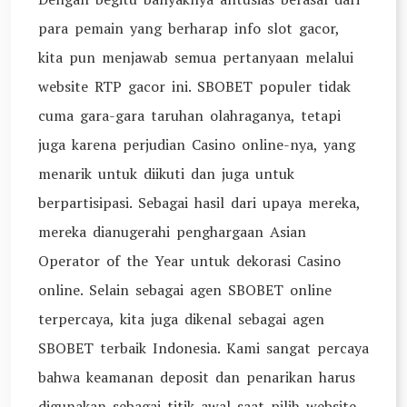
para pemain yang berharap info slot gacor,
kita pun menjawab semua pertanyaan melalui
website RTP gacor ini. SBOBET populer tidak
cuma gara-gara taruhan olahraganya, tetapi
juga karena perjudian Casino online-nya, yang
menarik untuk diikuti dan juga untuk
berpartisipasi. Sebagai hasil dari upaya mereka,
mereka dianugerahi penghargaan Asian
Operator of the Year untuk dekorasi Casino
online. Selain sebagai agen SBOBET online
terpercaya, kita juga dikenal sebagai agen
SBOBET terbaik Indonesia. Kami sangat percaya
bahwa keamanan deposit dan penarikan harus
digunakan sebagai titik awal saat pilih website