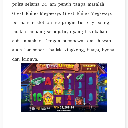
pulsa selama 24 jam penuh tanpa masalah.
Great Rhino Megaways Great Rhino Megaways
permainan slot online pragmatic play paling
mudah menang selanjutnya yang bisa kalian
coba mainkan. Dengan membawa tema hewan
alam liar seperti badak, kingkong, buaya, hyena
dan lainnya.