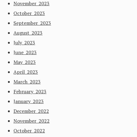
November 2023
October 2023
September 2023
August 2023
July 2023
June 2023
May 2023
April 2023
March 2023
February 2023
January 2023
December 2022
November 2022
October 2022