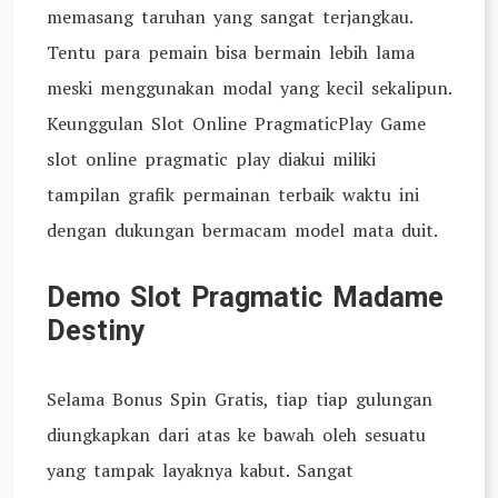
memasang taruhan yang sangat terjangkau.
Tentu para pemain bisa bermain lebih lama
meski menggunakan modal yang kecil sekalipun.
Keunggulan Slot Online PragmaticPlay Game
slot online pragmatic play diakui miliki
tampilan grafik permainan terbaik waktu ini
dengan dukungan bermacam model mata duit.
Demo Slot Pragmatic Madame
Destiny
Selama Bonus Spin Gratis, tiap tiap gulungan
diungkapkan dari atas ke bawah oleh sesuatu
yang tampak layaknya kabut. Sangat