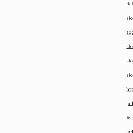
da
sl
to
sl
sl
sl
ht
jud
li
jud