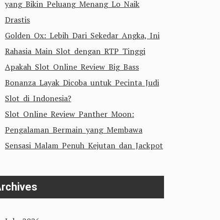
yang Bikin Peluang Menang Lo Naik
Drastis
Golden Ox: Lebih Dari Sekedar Angka, Ini
Rahasia Main Slot dengan RTP Tinggi
Apakah Slot Online Review Big Bass
Bonanza Layak Dicoba untuk Pecinta Judi
Slot di Indonesia?
Slot Online Review Panther Moon:
Pengalaman Bermain yang Membawa
Sensasi Malam Penuh Kejutan dan Jackpot
rchives