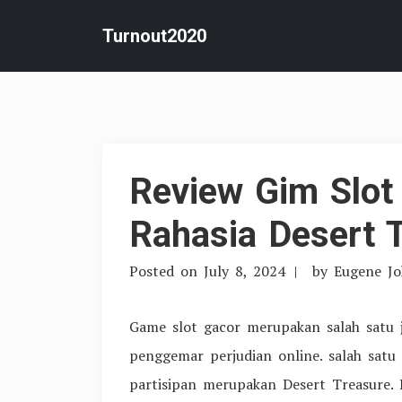
Skip
Turnout2020
to
content
Review Gim Slo
Rahasia Desert 
Posted on
July 8, 2024
by
Eugene J
Game slot gacor merupakan salah satu 
penggemar perjudian online. salah sat
partisipan merupakan Desert Treasure. D