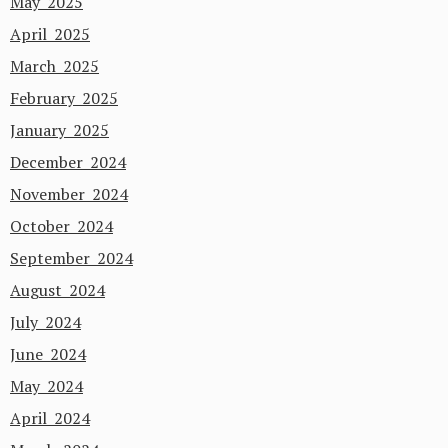
May 2025
April 2025
March 2025
February 2025
January 2025
December 2024
November 2024
October 2024
September 2024
August 2024
July 2024
June 2024
May 2024
April 2024