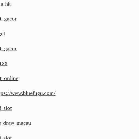
ta hk
ot gacor
gel
ot gacor
ot88
ot online
tps://www.bluefugu.com/
i slot
ve draw macau
i slot