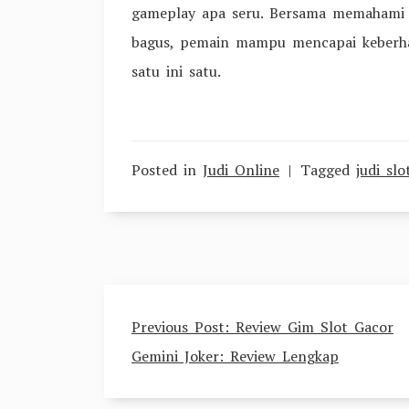
gameplay apa seru. Bersama memahami 
bagus, pemain mampu mencapai keberhas
satu ini satu.
Posted in
Judi Online
Tagged
judi sl
Post
Previous Post:
Review Gim Slot Gacor
navigation
Gemini Joker: Review Lengkap