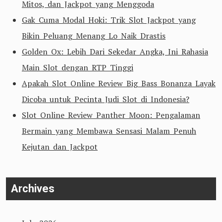
Mitos, dan Jackpot yang Menggoda
Gak Cuma Modal Hoki: Trik Slot Jackpot yang
Bikin Peluang Menang Lo Naik Drastis
Golden Ox: Lebih Dari Sekedar Angka, Ini Rahasia
Main Slot dengan RTP Tinggi
Apakah Slot Online Review Big Bass Bonanza Layak
Dicoba untuk Pecinta Judi Slot di Indonesia?
Slot Online Review Panther Moon: Pengalaman
Bermain yang Membawa Sensasi Malam Penuh
Kejutan dan Jackpot
Archives