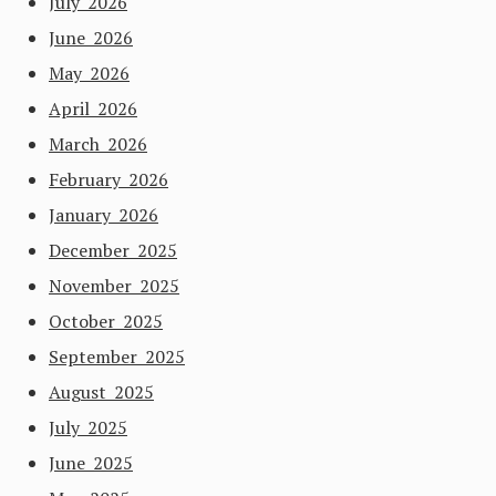
July 2026
June 2026
May 2026
April 2026
March 2026
February 2026
January 2026
December 2025
November 2025
October 2025
September 2025
August 2025
July 2025
June 2025