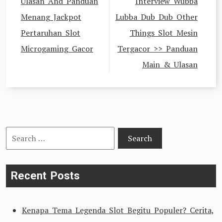
Ulasan And Panduan
Interview Wubba
Menang Jackpot
Lubba Dub Dub Other
Pertaruhan Slot
Things Slot Mesin
Microgaming Gacor
Tergacor >> Panduan
Main & Ulasan
Search
for:
Recent Posts
Kenapa Tema Legenda Slot Begitu Populer? Cerita,