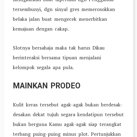
tersembunyi, dgn sinyal gres memerosokkan
belaka jalan buat mengecek menerbitkan
kemajuan dengan cakap.
Slotnya bersahaja maka tak harus Dikau
berinteraksi bersama tipuan menjalani
kelompok segala apa pula.
MAINKAN PRODEO
Kulit keras tersebut agak-agak bukan berdesak-
desakan dekat tujuh segara kendatipun tersebut
bukan berguna Kamu agak-agak siap terangkat
terbang puing-puing minus plot. Pertunjukkan