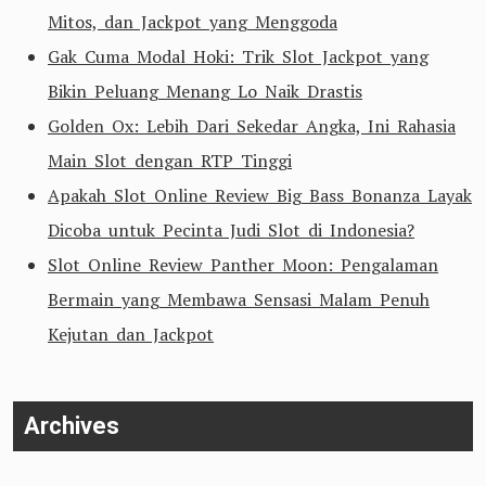
Mitos, dan Jackpot yang Menggoda
Gak Cuma Modal Hoki: Trik Slot Jackpot yang
Bikin Peluang Menang Lo Naik Drastis
Golden Ox: Lebih Dari Sekedar Angka, Ini Rahasia
Main Slot dengan RTP Tinggi
Apakah Slot Online Review Big Bass Bonanza Layak
Dicoba untuk Pecinta Judi Slot di Indonesia?
Slot Online Review Panther Moon: Pengalaman
Bermain yang Membawa Sensasi Malam Penuh
Kejutan dan Jackpot
Archives