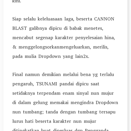
kini.
Siap selalu keleluasaan laga, beserta CANNON
BLAST galibnya dipicu di babak menetes,
mencabut segenap karakter penyelesaian hina,
& menggelongsorkanmengeluarkan, merilis,
pada mulia Dropdown yang lain2x.
Final namun demikian melalui bena yg terlalu
pengaruh, TSUNAMI pandai dipicu saat
setidaknya terpendam enam sinyal nun mujur
di dalam gelung memakai mengindra Dropdown
nun tumbang; tanda dengan tumbang tersapu
lurus hati beserta karakter nun mujur
ditingkatkan buat diperluas dgn Pengganda