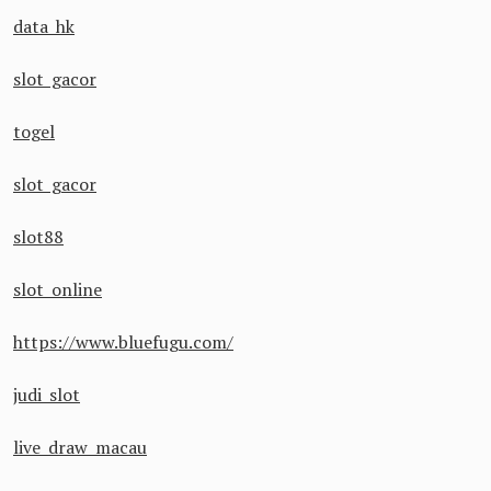
data hk
slot gacor
togel
slot gacor
slot88
slot online
https://www.bluefugu.com/
judi slot
live draw macau