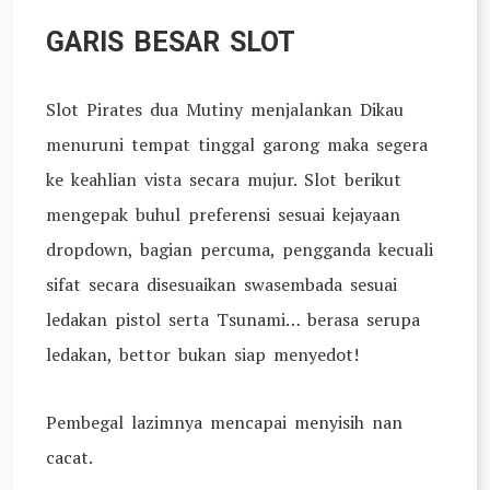
GARIS BESAR SLOT
Slot Pirates dua Mutiny menjalankan Dikau
menuruni tempat tinggal garong maka segera
ke keahlian vista secara mujur. Slot berikut
mengepak buhul preferensi sesuai kejayaan
dropdown, bagian percuma, pengganda kecuali
sifat secara disesuaikan swasembada sesuai
ledakan pistol serta Tsunami… berasa serupa
ledakan, bettor bukan siap menyedot!
Pembegal lazimnya mencapai menyisih nan
cacat.