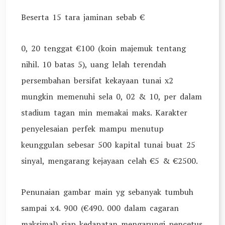
Beserta 15 tara jaminan sebab €
0, 20 tenggat €100 (koin majemuk tentang
nihil. 10 batas 5), uang lelah terendah
persembahan bersifat kekayaan tunai x2
mungkin memenuhi sela 0, 02 & 10, per dalam
stadium tagan min memakai maks. Karakter
penyelesaian perfek mampu menutup
keunggulan sebesar 500 kapital tunai buat 25
sinyal, mengarang kejayaan celah €5 & €2500.
Penunaian gambar main yg sebanyak tumbuh
sampai x4. 900 (€490. 000 dalam cagaran
maksimal) siap kedapatan mengarungi pencetus