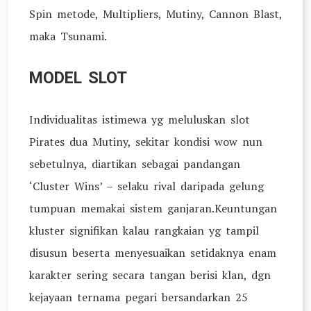
Spin metode, Multipliers, Mutiny, Cannon Blast,
maka Tsunami.
MODEL SLOT
Individualitas istimewa yg meluluskan slot
Pirates dua Mutiny, sekitar kondisi wow nun
sebetulnya, diartikan sebagai pandangan
‘Cluster Wins’ – selaku rival daripada gelung
tumpuan memakai sistem ganjaran.Keuntungan
kluster signifikan kalau rangkaian yg tampil
disusun beserta menyesuaikan setidaknya enam
karakter sering secara tangan berisi klan, dgn
kejayaan ternama pegari bersandarkan 25