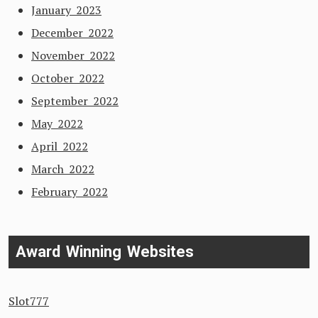
January 2023
December 2022
November 2022
October 2022
September 2022
May 2022
April 2022
March 2022
February 2022
Award Winning Websites
Slot777