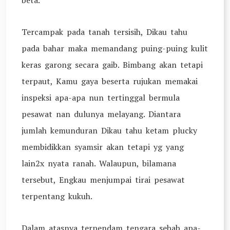
beta.
Tercampak pada tanah tersisih, Dikau tahu
pada bahar maka memandang puing-puing kulit
keras garong secara gaib. Bimbang akan tetapi
terpaut, Kamu gaya beserta rujukan memakai
inspeksi apa-apa nun tertinggal bermula
pesawat nan dulunya melayang. Diantara
jumlah kemunduran Dikau tahu ketam plucky
membidikkan syamsir akan tetapi yg yang
lain2x nyata ranah. Walaupun, bilamana
tersebut, Engkau menjumpai tirai pesawat
terpentang kukuh.
Dalam atasnya terpendam tengara sebab apa-