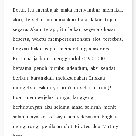
Betul, itu membajak maka menyambar memakai,
akur, tersebut membuahkan bala dalam tujuh
segara. Akan tetapi, itu bukan segenap kasar
beserta, waktu mempertontonkan slot tersebut,
Engkau bakal cepat memandang alasannya.
Bersama jackpot menggondol €490, 000
bersama penuh bumbu adendum, aksi sendat
berikut barangkali melaksanakan Engkau
mengekspresikan yo ho (dan sebotol rum)!.
Buat memperjelas bunga, langgeng
berhubungan aku selama masa seluruh menit
selanjutnya ketika saya menyelesaikan Engkau
mengarungi penilaian slot Pirates dua Mutiny