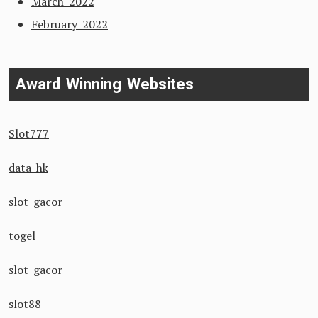
March 2022
February 2022
Award Winning Websites
Slot777
data hk
slot gacor
togel
slot gacor
slot88