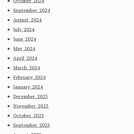
October 2024
September 2024
August 2024
July 2024
June 2024
May 2024
April 2024
March 2024
February 2024
January 2024
December 2023
November 2023
October 2023
September 2023