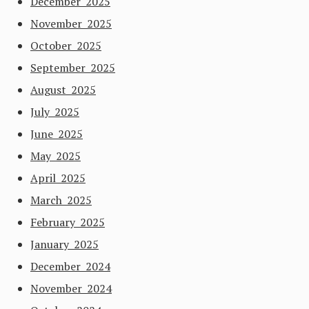
December 2025
November 2025
October 2025
September 2025
August 2025
July 2025
June 2025
May 2025
April 2025
March 2025
February 2025
January 2025
December 2024
November 2024