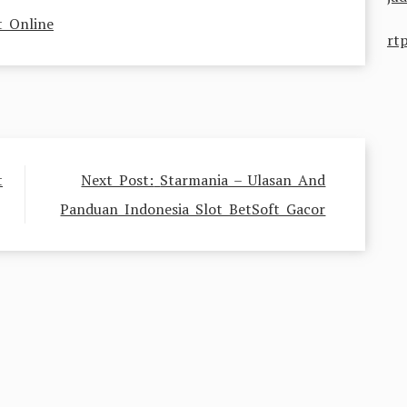
t Online
rt
t
Next Post:
Starmania – Ulasan And
Panduan Indonesia Slot BetSoft Gacor