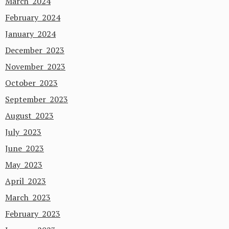
March 2024
February 2024
January 2024
December 2023
November 2023
October 2023
September 2023
August 2023
July 2023
June 2023
May 2023
April 2023
March 2023
February 2023