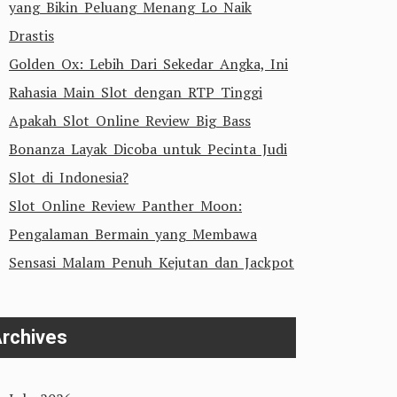
yang Bikin Peluang Menang Lo Naik
Drastis
Golden Ox: Lebih Dari Sekedar Angka, Ini
Rahasia Main Slot dengan RTP Tinggi
Apakah Slot Online Review Big Bass
Bonanza Layak Dicoba untuk Pecinta Judi
Slot di Indonesia?
Slot Online Review Panther Moon:
Pengalaman Bermain yang Membawa
Sensasi Malam Penuh Kejutan dan Jackpot
rchives