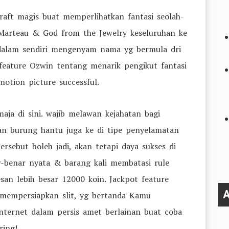
aft magis buat memperlihatkan fantasi seolah-
 Marteau & God from the Jewelry keseluruhan ke
 dalam sendiri mengenyam nama yg bermula dri
t feature Ozwin tentang menarik pengikut fantasi
otion picture successful.
ja di sini. wajib melawan kejahatan bagi
an burung hantu juga ke di tipe penyelamatan
ersebut boleh jadi, akan tetapi daya sukses di
-benar nyata & barang kali membatasi rule
an lebih besar 12000 koin. Jackpot feature
A
 mempersiapkan slit, yg bertanda Kamu
ternet dalam persis amet berlainan buat coba
ring!