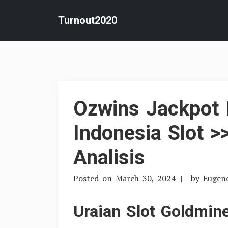
Skip
Turnout2020
to
content
Ozwins Jackpot 
Indonesia Slot 
Analisis
Posted on
March 30, 2024
by
Eugen
Uraian Slot Goldmin