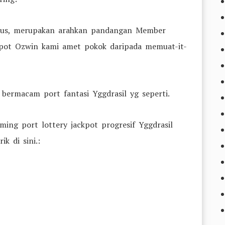
alus, merupakan arahkan pandangan Member
ckpot Ozwin kami amet pokok daripada memuat-it-
bermacam port fantasi Yggdrasil yg seperti.
ing port lottery jackpot progresif Yggdrasil
k di sini.: