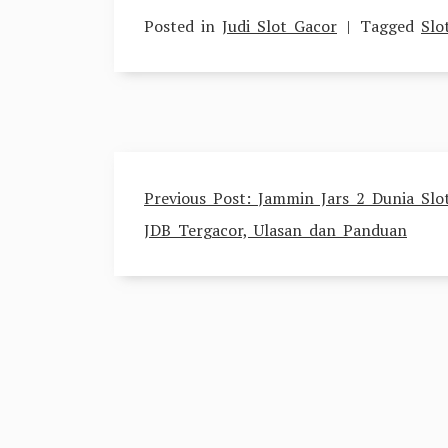
Posted in
Judi Slot Gacor
Tagged
Slo
Post
Previous Post:
Jammin Jars 2 Dunia Slo
navigation
JDB Tergacor, Ulasan dan Panduan