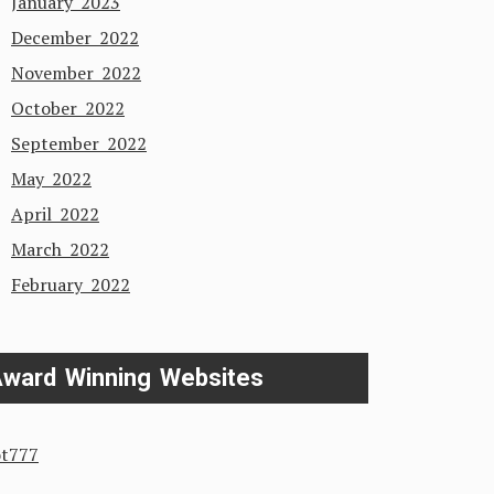
January 2023
December 2022
November 2022
October 2022
September 2022
May 2022
April 2022
March 2022
February 2022
ward Winning Websites
ot777