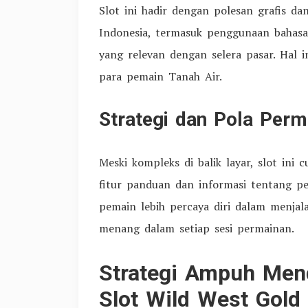
Slot ini hadir dengan polesan grafis d
Indonesia, termasuk penggunaan bahasa
yang relevan dengan selera pasar. Hal
para pemain Tanah Air.
Strategi dan Pola Perm
Meski kompleks di balik layar, slot in
fitur panduan dan informasi tentang p
pemain lebih percaya diri dalam menja
menang dalam setiap sesi permainan.
Strategi Ampuh Men
Slot Wild West Gol