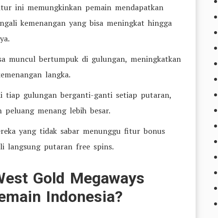
tur ini memungkinkan pemain mendapatkan
engali kemenangan yang bisa meningkat hingga
ya.
sa muncul bertumpuk di gulungan, meningkatkan
kemenangan langka.
 tiap gulungan berganti-ganti setiap putaran,
n peluang menang lebih besar.
reka yang tidak sabar menunggu fitur bonus
i langsung putaran free spins.
West Gold Megaways
emain Indonesia?