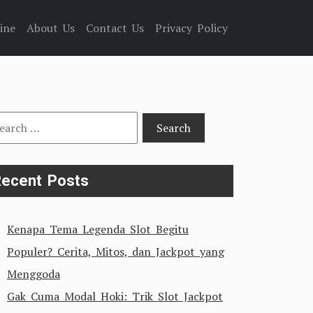
ine
About Us
Contact Us
Privacy Policy
arch
:
ecent Posts
Kenapa Tema Legenda Slot Begitu
Populer? Cerita, Mitos, dan Jackpot yang
Menggoda
Gak Cuma Modal Hoki: Trik Slot Jackpot