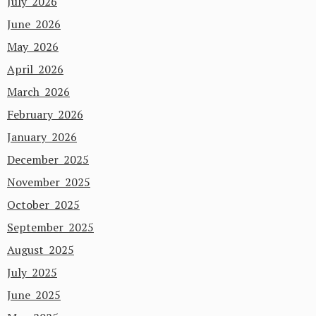
July 2026
June 2026
May 2026
April 2026
March 2026
February 2026
January 2026
December 2025
November 2025
October 2025
September 2025
August 2025
July 2025
June 2025