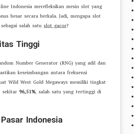
nline Indonesia merefleksikan mesin slot yang
us besar secara berkala. Jadi, mengapa slot
 sebagai salah satu
slot gacor
?
tas Tinggi
andom Number Generator (RNG) yang adil dan
mastikan keseimbangan antara frekuensi
uat Wild West Gold Megaways memiliki tingkat
, sekitar
96,51%
, salah satu yang tertinggi di
 Pasar Indonesia