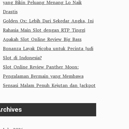
yang Bikin Peluang Menang Lo Naik
Drastis
Golden Ox: Lebih Dari Sekedar Angka, Ini
Rahasia Main Slot dengan RTP Tinggi
Apakah Slot Online Review Big Bass
Bonanza Layak Dicoba untuk Pecinta Judi
Slot di Indonesia?
Slot Online Review Panther Moon:
Pengalaman Bermain yang Membawa
Sensasi Malam Penuh Kejutan dan Jackpot
rchives