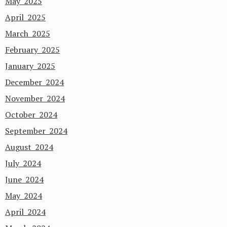
May 2025
April 2025
March 2025
February 2025
January 2025
December 2024
November 2024
October 2024
September 2024
August 2024
July 2024
June 2024
May 2024
April 2024