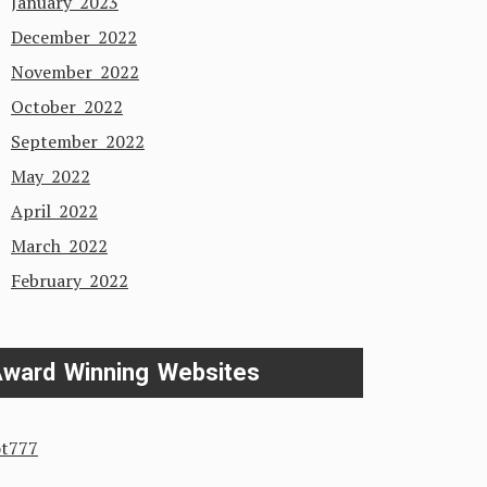
January 2023
December 2022
November 2022
October 2022
September 2022
May 2022
April 2022
March 2022
February 2022
ward Winning Websites
ot777