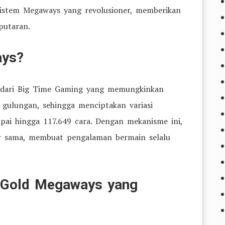
istem Megaways yang revolusioner, memberikan
putaran.
ays?
i dari Big Time Gaming yang memungkinkan
 gulungan, sehingga menciptakan variasi
ai hingga 117.649 cara. Dengan mekanisme ini,
ar sama, membuat pengalaman bermain selalu
 Gold Megaways yang