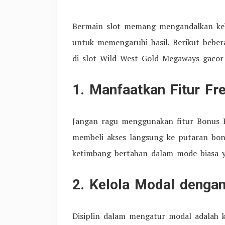
Bermain slot memang mengandalkan kebe
untuk memengaruhi hasil. Berikut bebe
di slot Wild West Gold Megaways gacor 
1. Manfaatkan Fitur Fr
Jangan ragu menggunakan fitur Bonus B
membeli akses langsung ke putaran bon
ketimbang bertahan dalam mode biasa ya
2. Kelola Modal dengan
Disiplin dalam mengatur modal adalah