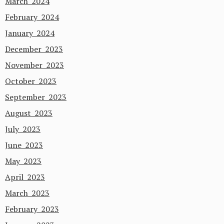
March 2024
February 2024
January 2024
December 2023
November 2023
October 2023
September 2023
August 2023
July 2023
June 2023
May 2023
April 2023
March 2023
February 2023