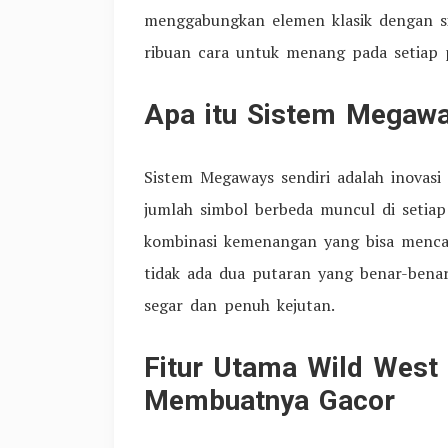
menggabungkan elemen klasik dengan s
ribuan cara untuk menang pada setiap 
Apa itu Sistem Megaw
Sistem Megaways sendiri adalah inovas
jumlah simbol berbeda muncul di setiap
kombinasi kemenangan yang bisa mencap
tidak ada dua putaran yang benar-ben
segar dan penuh kejutan.
Fitur Utama Wild West
Membuatnya Gacor