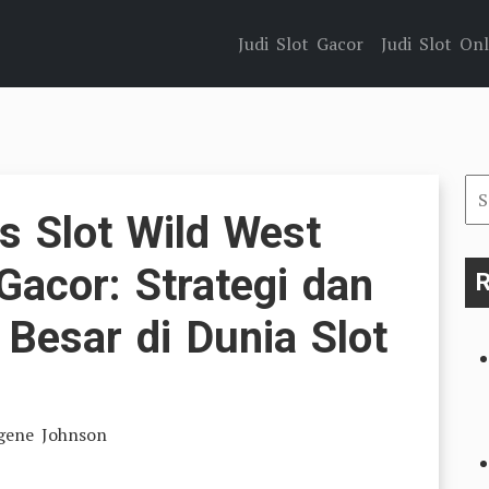
Judi Slot Gacor
Judi Slot Onl
Se
 Slot Wild West
for
acor: Strategi dan
R
Besar di Dunia Slot
gene Johnson