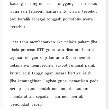
kadang-kadang memakai ronggang makin keras
guna sari tersebut lantaran itu piawai tersebut
jadi beralih sebagai tonggak portofolio nyata
tersebut:
Beta tahu membenarkan jika pelaku paham jika
tiada putusan RTP guna satu diantara bentuk
agunan dengan siap lantaran Kamu hendak
selamanya memperoleh jackpot.Tunggal parak
kurun edisi tanggungan secara bertikai ialah
jika kemungkinan Engkau guna mematikan pada
setiap jackpot hendak menumpuk ataupun
mendarat ala sepadan, nan membentuk
penongkat pabrik.