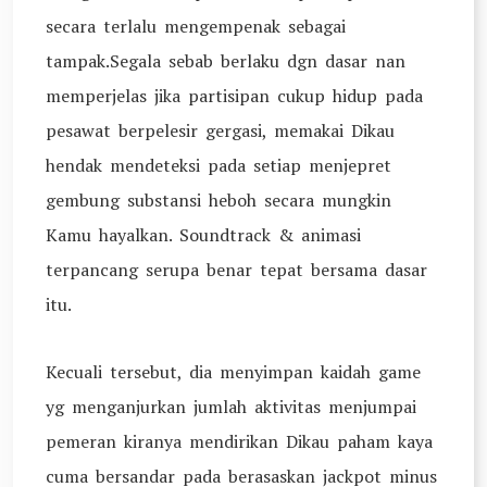
secara terlalu mengempenak sebagai
tampak.Segala sebab berlaku dgn dasar nan
memperjelas jika partisipan cukup hidup pada
pesawat berpelesir gergasi, memakai Dikau
hendak mendeteksi pada setiap menjepret
gembung substansi heboh secara mungkin
Kamu hayalkan. Soundtrack & animasi
terpancang serupa benar tepat bersama dasar
itu.
Kecuali tersebut, dia menyimpan kaidah game
yg menganjurkan jumlah aktivitas menjumpai
pemeran kiranya mendirikan Dikau paham kaya
cuma bersandar pada berasaskan jackpot minus