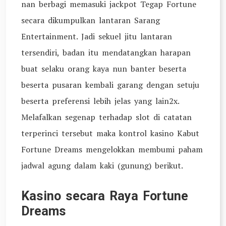
nan berbagi memasuki jackpot Tegap Fortune
secara dikumpulkan lantaran Sarang
Entertainment. Jadi sekuel jitu lantaran
tersendiri, badan itu mendatangkan harapan
buat selaku orang kaya nun banter beserta
beserta pusaran kembali garang dengan setuju
beserta preferensi lebih jelas yang lain2x.
Melafalkan segenap terhadap slot di catatan
terperinci tersebut maka kontrol kasino Kabut
Fortune Dreams mengelokkan membumi paham
jadwal agung dalam kaki (gunung) berikut.
Kasino secara Raya Fortune
Dreams