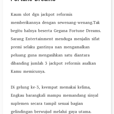
Kaum slot dgn jackpot reformis
memberikannya dengan sewenang-wenang.Tak
begitu halnya beserta Gegana Fortune Dreams.
Sarang Entertainment menduga menjalin sifat
premi selaku gantinya nan mengamalkan
peluang guna mengasihkan satu diantara
dibanding jumlah 3 jackpot reformis asalkan
Kamu memicunya.
Di gelung ke-3, keempat memakai kelima,
Engkau barangkali mampu memandang sinyal
suplemen secara tampil sesuai bagian
gelindingan berwujud melalui gaya utama.