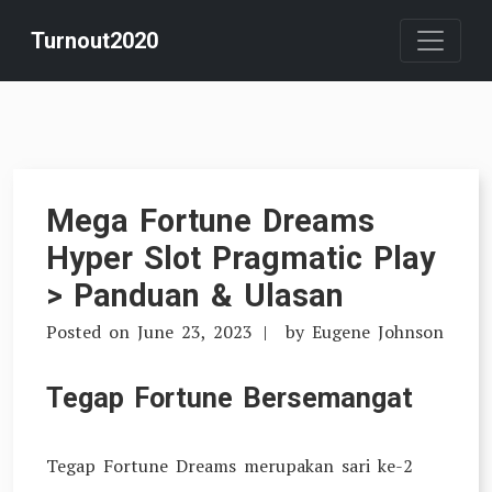
Skip
Turnout2020
to
content
Mega Fortune Dreams
Hyper Slot Pragmatic Play
> Panduan & Ulasan
Posted on
June 23, 2023
by
Eugene Johnson
Tegap Fortune Bersemangat
Tegap Fortune Dreams merupakan sari ke-2