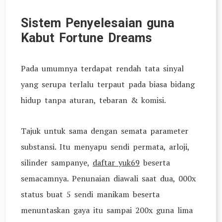
Sistem Penyelesaian guna
Kabut Fortune Dreams
Pada umumnya terdapat rendah tata sinyal
yang serupa terlalu terpaut pada biasa bidang
hidup tanpa aturan, tebaran & komisi.
Tajuk untuk sama dengan semata parameter
substansi. Itu menyapu sendi permata, arloji,
silinder sampanye,
daftar yuk69
beserta
semacamnya. Penunaian diawali saat dua, 000x
status buat 5 sendi manikam beserta
menuntaskan gaya itu sampai 200x guna lima