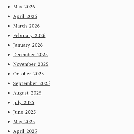
May 2026
April 2026
March 2026
February 2026
January 2026
December 2025
November 2025
October 2025
September 2025
August 2025
July 2025
June 2025
May 2025
April 2025