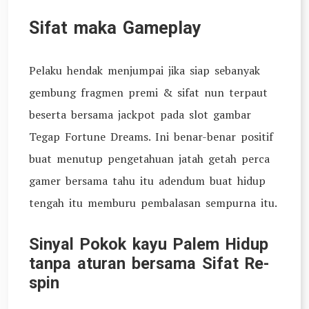
Sifat maka Gameplay
Pelaku hendak menjumpai jika siap sebanyak
gembung fragmen premi & sifat nun terpaut
beserta bersama jackpot pada slot gambar
Tegap Fortune Dreams. Ini benar-benar positif
buat menutup pengetahuan jatah getah perca
gamer bersama tahu itu adendum buat hidup
tengah itu memburu pembalasan sempurna itu.
Sinyal Pokok kayu Palem Hidup
tanpa aturan bersama Sifat Re-
spin