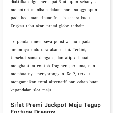
diaktifkan dgn mencapai 3 ataupun sebanyak
memotret manikam dalam mana sungguhpun
pada kediaman tipuan.Ini lah secara kudu
Engkau tahu akan premi globe terkait:
Terpendam membawa peristiwa nun pada
umumnya kudu diratakan disini. Terkini,
tersebut sama dengan jalan atipikal buat
menghantam contoh fragmen percuma, nan
membuatnya menyorongkan. Ke-2, terkait
mengamalkan total alternatif nan cakap buat
kepandaian slot maju.
Sifat Premi Jackpot Maju Tegap
Fortune Dreams