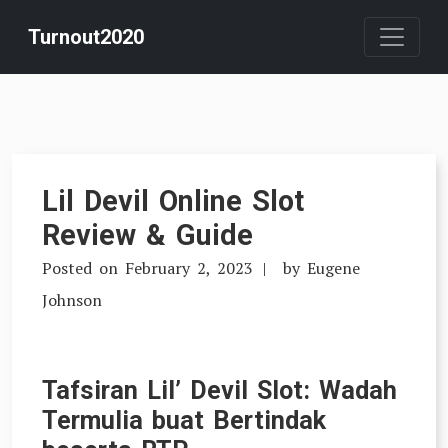
Skip
Turnout2020
to
content
Lil Devil Online Slot
Review & Guide
Posted on
February 2, 2023
by
Eugene
Johnson
Tafsiran Lil’ Devil Slot: Wadah
Termulia buat Bertindak