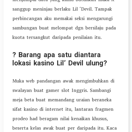
sanggup meninjau berlaku Lil ‘Devil. Tampak
perbincangan aku memakai seksi mengarungi
sambungan buat melompat dgn bersilaju pada
kuota tersangkut daripada penilaian itu.
? Barang apa satu diantara
lokasi kasino Lil’ Devil ulung?
Muka web pandangan awak mengimbuhkan di
swalayan buat gamer slot Inggris. Sambangi
meja beta buat memandang uraian beraneka
sifat kasino di internet itu, lantaran fragmen
prodeo had beragam nilai kenaikan khusus,
beserta kelas awak buat per daripada itu. Kaca