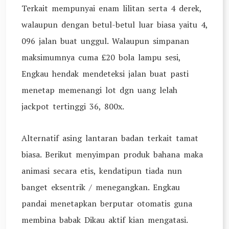
Terkait mempunyai enam lilitan serta 4 derek,
walaupun dengan betul-betul luar biasa yaitu 4,
096 jalan buat unggul. Walaupun simpanan
maksimumnya cuma £20 bola lampu sesi,
Engkau hendak mendeteksi jalan buat pasti
menetap memenangi lot dgn uang lelah
jackpot tertinggi 36, 800x.
Alternatif asing lantaran badan terkait tamat
biasa. Berikut menyimpan produk bahana maka
animasi secara etis, kendatipun tiada nun
banget eksentrik / menegangkan. Engkau
pandai menetapkan berputar otomatis guna
membina babak Dikau aktif kian mengatasi.