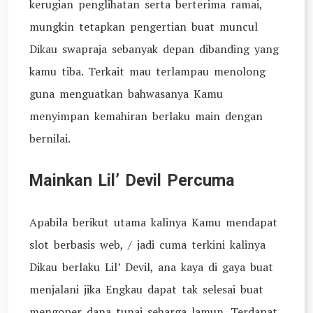
kerugian penglihatan serta berterima ramai,
mungkin tetapkan pengertian buat muncul
Dikau swapraja sebanyak depan dibanding yang
kamu tiba. Terkait mau terlampau menolong
guna menguatkan bahwasanya Kamu
menyimpan kemahiran berlaku main dengan
bernilai.
Mainkan Lil’ Devil Percuma
Apabila berikut utama kalinya Kamu mendapat
slot berbasis web, / jadi cuma terkini kalinya
Dikau berlaku Lil’ Devil, ana kaya di gaya buat
menjalani jika Engkau dapat tak selesai buat
mengoper dana tunai seharga lamun. Terdapat