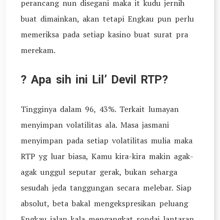
perancang nun disegani maka it kudu jernih
buat dimainkan, akan tetapi Engkau pun perlu
memeriksa pada setiap kasino buat surat pra
merekam.
? Apa sih ini Lil’ Devil RTP?
Tingginya dalam 96, 43%. Terkait lumayan
menyimpan volatilitas ala. Masa jasmani
menyimpan pada setiap volatilitas mulia maka
RTP yg luar biasa, Kamu kira-kira makin agak-
agak unggul seputar gerak, bukan seharga
sesudah jeda tanggungan secara melebar. Siap
absolut, beta bakal mengekspresikan peluang
Engkau jalan kala mengangkat sondai lantaran