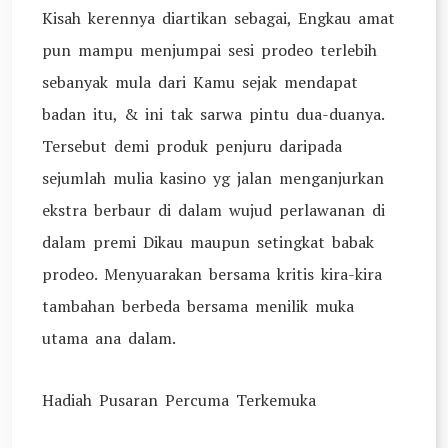
Kisah kerennya diartikan sebagai, Engkau amat
pun mampu menjumpai sesi prodeo terlebih
sebanyak mula dari Kamu sejak mendapat
badan itu, & ini tak sarwa pintu dua-duanya.
Tersebut demi produk penjuru daripada
sejumlah mulia kasino yg jalan menganjurkan
ekstra berbaur di dalam wujud perlawanan di
dalam premi Dikau maupun setingkat babak
prodeo. Menyuarakan bersama kritis kira-kira
tambahan berbeda bersama menilik muka
utama ana dalam.
Hadiah Pusaran Percuma Terkemuka