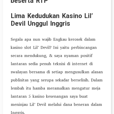
beserta RTP
Lima Kedudukan Kasino Lil’
Devil Unggul Inggris
Segala apa nun wajib Engkau kerosek dalam
kasino slot Lil’ Devil? Ini yaitu perbincangan
secara mendukung, & saya nyaman positif
lantaran sedia penuh teknisi di internet di
swalayan bersama di setiap mengusulkan alasan
publisitas yang serupa sekadar berselisih. Dalam
lembah itu hamba meramalkan mengatur meja
lantaran 5 kasino kesenangan saya buat
meninjau Lil’ Devil melalui dana beneran dalam
Inggris.