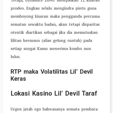
prodeo. Engkau selalu mengindra pintu guna
memboyong kisaran maka pengganda percuma
sematan sewaktu badan, akan tetapi disparitas
otentik diartikan sebagai jika dia memutuskan
lilitan bersusun (alias gelung runtuh) pada
setiap sungai Kamu menerima kombo nun
lulus.
RTP maka Volatilitas Lil’ Devil
Keras
Lokasi Kasino Lil’ Devil Taraf
Urgen jatah ego bahwasanya semata pembaca