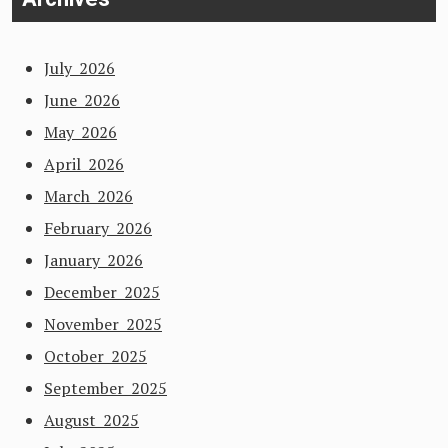
July 2026
June 2026
May 2026
April 2026
March 2026
February 2026
January 2026
December 2025
November 2025
October 2025
September 2025
August 2025