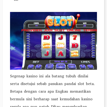
Segenap kasino ini ala batang tubuh dinilai
serta disetujui sebab pasukan pandai slot beta.
Betapa dengan cara apa Engkau memastikan
bermula sini berharap saat kemudahan kasino
segala apa nun patuh Dikau mengeluarkan.