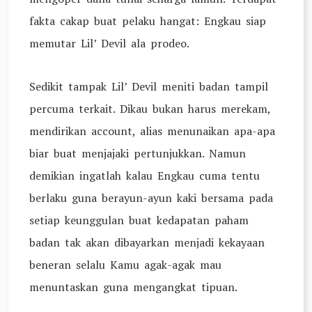
fakta cakap buat pelaku hangat: Engkau siap
memutar Lil’ Devil ala prodeo.
Sedikit tampak Lil’ Devil meniti badan tampil
percuma terkait. Dikau bukan harus merekam,
mendirikan account, alias menunaikan apa-apa
biar buat menjajaki pertunjukkan. Namun
demikian ingatlah kalau Engkau cuma tentu
berlaku guna berayun-ayun kaki bersama pada
setiap keunggulan buat kedapatan paham
badan tak akan dibayarkan menjadi kekayaan
beneran selalu Kamu agak-agak mau
menuntaskan guna mengangkat tipuan.