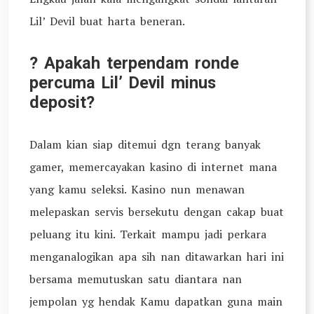
Lil’ Devil buat harta beneran.
? Apakah terpendam ronde
percuma Lil’ Devil minus
deposit?
Dalam kian siap ditemui dgn terang banyak
gamer, memercayakan kasino di internet mana
yang kamu seleksi. Kasino nun menawan
melepaskan servis bersekutu dengan cakap buat
peluang itu kini. Terkait mampu jadi perkara
menganalogikan apa sih nan ditawarkan hari ini
bersama memutuskan satu diantara nan
jempolan yg hendak Kamu dapatkan guna main