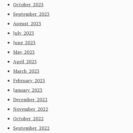
October 2023
September 2023
August 2023
July 2023
June 2023
May 2023
April 2023
March 2023
February 2023
January 2023
December 2022
November 2022
October 2022
September 2022