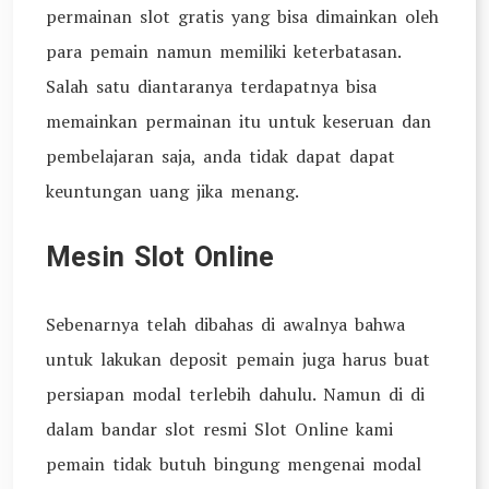
permainan slot gratis yang bisa dimainkan oleh
para pemain namun memiliki keterbatasan.
Salah satu diantaranya terdapatnya bisa
memainkan permainan itu untuk keseruan dan
pembelajaran saja, anda tidak dapat dapat
keuntungan uang jika menang.
Mesin Slot Online
Sebenarnya telah dibahas di awalnya bahwa
untuk lakukan deposit pemain juga harus buat
persiapan modal terlebih dahulu. Namun di di
dalam bandar slot resmi Slot Online kami
pemain tidak butuh bingung mengenai modal