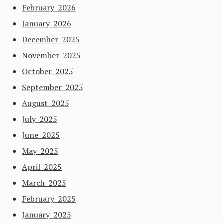
February 2026
January 2026
December 2025
November 2025
October 2025
September 2025
August 2025
July 2025
June 2025
May 2025
April 2025
March 2025
February 2025
January 2025