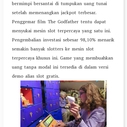
bermimpi bersantai di tumpukan uang tunai
setelah memenangkan jackpot terbesar.
Penggemar film The Godfather tentu dapat
menyukai mesin slot terpercaya yang satu ini.
Pengembalian investasi sebesar 98,10% menarik
semakin banyak slotters ke mesin slot
terpercaya khusus ini. Game yang membuahkan
uang tanpa modal ini tersedia di dalam versi
demo alias slot gratis.