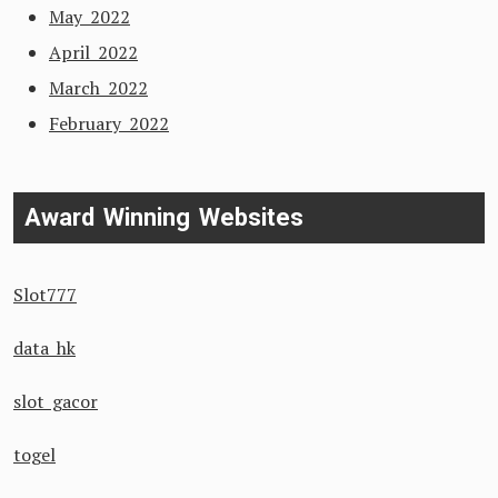
May 2022
April 2022
March 2022
February 2022
Award Winning Websites
Slot777
data hk
slot gacor
togel