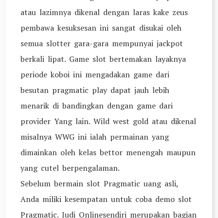
atau lazimnya dikenal dengan laras kake zeus
pembawa kesuksesan ini sangat disukai oleh
semua slotter gara-gara mempunyai jackpot
berkali lipat. Game slot bertemakan layaknya
periode koboi ini mengadakan game dari
besutan pragmatic play dapat jauh lebih
menarik di bandingkan dengan game dari
provider Yang lain. Wild west gold atau dikenal
misalnya WWG ini ialah permainan yang
dimainkan oleh kelas bettor menengah maupun
yang cutel berpengalaman.
Sebelum bermain slot Pragmatic uang asli,
Anda miliki kesempatan untuk coba demo slot
Pragmatic. Judi Onlinesendiri merupakan bagian