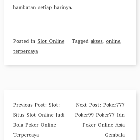
hambatan setiap harinya.
Posted in
Slot Online
Tagged
akses
,
online
,
terpercaya
Post
Previous Post:
Slot:
Next Post:
Poker777
navigation
Situs Slot Online Judi
Poker99 Poker77 Idn
Bola Poker Online
Poker Online Asia
Terpercaya
Gembala