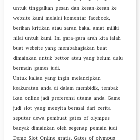
untuk tinggalkan pesan dan kesan-kesan ke
website kami melalui komentar facebook,
berikan kritikan atau saran bakal amat miliki
nilai untuk kami. Ini gara-gara arah kita ialah
buat website yang membahagiakan buat
dimainkan untuk bettor atau yang belum dulu
bermain games judi.
Untuk kalian yang ingin melancipkan
keakuratan anda di dalam membidik, tembak
ikan online jadi preferensi utama anda. Game
judi slot yang menyita berasal dari cerita
seputar dewa pembuat gates of olympus
banyak dimainkan oleh segenap pemain judi
Demo Slot Online gratis. Gates of olympus