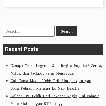
Search
for:
Recent Posts
Kenapa Tema Legenda Slot Begitu Populer? Cerita,
Mitos, dan Jackpot yang Menggoda
Gak Cuma Modal Hoki: Trik Slot Jackpot yang
Bikin Peluang Menang Lo Naik Drastis
Golden Ox: Lebih Dari Sekedar Angka, Ini Rahasia
Main Slot dengan RTP Tinggi