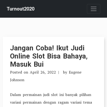
Skip
Turnout2020
to
content
Jangan Coba! Ikut Judi
Online Slot Bisa Bahaya,
Masuk Bui
Posted on
April 26, 2022
by
Eugene
Johnson
Dalam permainan judi slot ini banyak pilihan
variasi permainan dengan ragam variasi tema