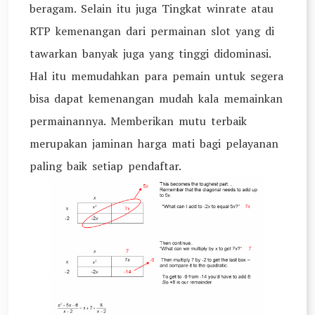
beragam. Selain itu juga Tingkat winrate atau
RTP kemenangan dari permainan slot yang di
tawarkan banyak juga yang tinggi didominasi.
Hal itu memudahkan para pemain untuk segera
bisa dapat kemenangan mudah kala memainkan
permainannya. Memberikan mutu terbaik
merupakan jaminan harga mati bagi pelayanan
paling baik setiap pendaftar.