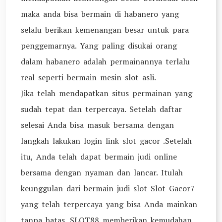
maka anda bisa bermain di habanero yang
selalu berikan kemenangan besar untuk para
penggemarnya. Yang paling disukai orang
dalam habanero adalah permainannya terlalu
real seperti bermain mesin slot asli.
Jika telah mendapatkan situs permainan yang
sudah tepat dan terpercaya. Setelah daftar
selesai Anda bisa masuk bersama dengan
langkah lakukan login link slot gacor .Setelah
itu, Anda telah dapat bermain judi online
bersama dengan nyaman dan lancar. Itulah
keunggulan dari bermain judi slot Slot Gacor7
yang telah terpercaya yang bisa Anda mainkan
tanpa batas. SLOT88 memberikan kemudahan