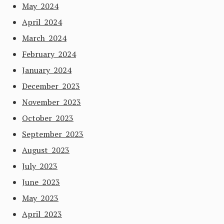
May 2024
April 2024
March 2024
February 2024
January 2024
December 2023
November 2023
October 2023
September 2023
August 2023
July 2023
June 2023
May 2023
April 2023