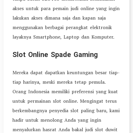
akses untuk para pemain judi online yang ingin
lakukan akses dimana saja dan kapan saja
menggunakan berbagai perangkat elektronik
layaknya Smartphone, Laptop dan Komputer.
Slot Online Spade Gaming
Mereka dapat dapatkan keuntungan besar tiap-
tiap harinya, meski mereka tetap pemula.
Orang Indonesia memiliki preferensi yang kuat
untuk permainan slot online. Mengingat terus
berkembangnya penyedia slot paling baru, kami
hadir untuk menolong Anda yang ingin
menyalurkan hasrat Anda bakal judi slot duwit