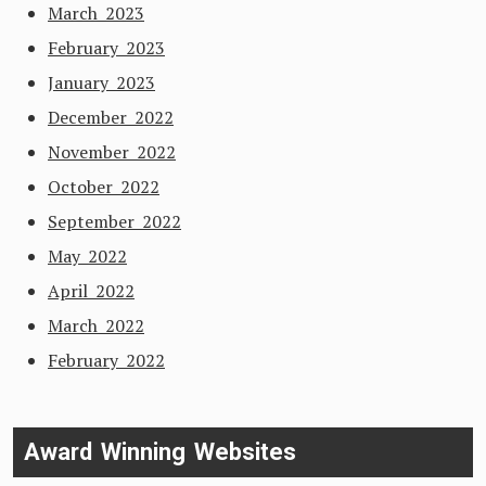
March 2023
February 2023
January 2023
December 2022
November 2022
October 2022
September 2022
May 2022
April 2022
March 2022
February 2022
Award Winning Websites