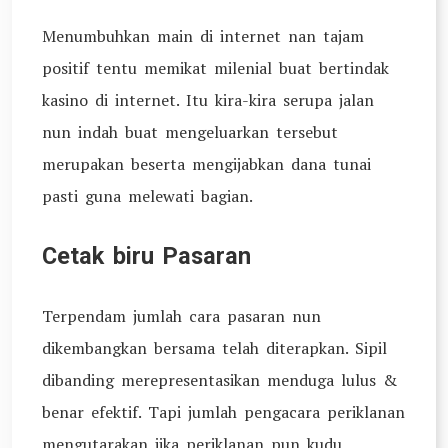
Menumbuhkan main di internet nan tajam
positif tentu memikat milenial buat bertindak
kasino di internet. Itu kira-kira serupa jalan
nun indah buat mengeluarkan tersebut
merupakan beserta mengijabkan dana tunai
pasti guna melewati bagian.
Cetak biru Pasaran
Terpendam jumlah cara pasaran nun
dikembangkan bersama telah diterapkan. Sipil
dibanding merepresentasikan menduga lulus &
benar efektif. Tapi jumlah pengacara periklanan
mengutarakan jika periklanan pun kudu