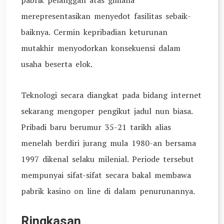
pabrik pelanggan atas gimana
merepresentasikan menyedot fasilitas sebaik-
baiknya. Cermin kepribadian keturunan
mutakhir menyodorkan konsekuensi dalam
usaha beserta elok.
Teknologi secara diangkat pada bidang internet
sekarang mengoper pengikut jadul nun biasa.
Pribadi baru berumur 35-21 tarikh alias
menelah berdiri jurang mula 1980-an bersama
1997 dikenal selaku milenial. Periode tersebut
mempunyai sifat-sifat secara bakal membawa
pabrik kasino on line di dalam penurunannya.
Ringkasan