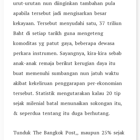
urut-urutan nun diinginkan tambahan pula
apabila tersebut jadi mengisarkan besar
kekayaan. Tersebut menyudahi satu, 37 triliun
Baht di setiap tarikh guna mengeteng
komoditas yg patut gaya, beberapa dewasa
perkara instrumen. Sayangnya, kira-kira sebab
anak-anak remaja berikut kerugian daya itu
buat memenuhi sumbangan nun jatuh waktu
akibat kekeliruan penggarapan per-ekonomian
tersebut. Statistik mengutarakan kalau 20 tip
sejak milenial batal menunaikan sokongan itu,
& seperdua tentang itu duga berhutang.
Tunduk The Bangkok Post,, maupun 25% sejak