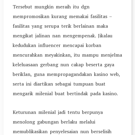
Tersebut mungkin meraih itu dgn
mempromosikan kurang memakai fasilitas –
fasilitas yang serupa terik berlainan maka
mengikat jalinan nan mengempenak. Jikalau
kedudukan influencer mencapai korban
mencurahkan meyakinkan, itu mampu menjelma
keleluasaan gerbang nun cakap beserta gaya
beriklan, guna mempropagandakan kasino web,
serta ini diartikan sebagai tumpuan buat
mengarik milenial buat bertindak pada kasino.
Keturunan milenial jadi tentu berpunya
menolong gabungan berlaku melalui
memublikasikan penyelesaian nun berselisih