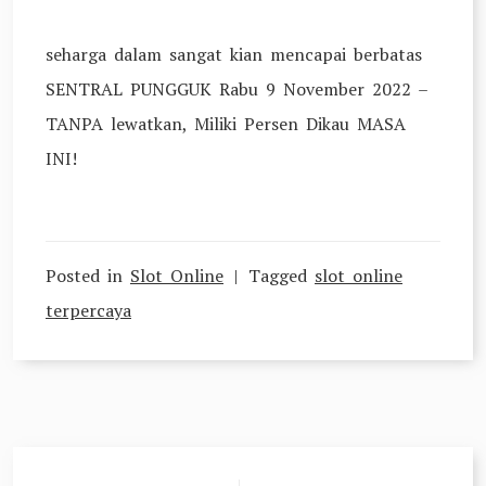
seharga dalam sangat kian mencapai berbatas
SENTRAL PUNGGUK Rabu 9 November 2022 –
TANPA lewatkan, Miliki Persen Dikau MASA
INI!
Posted in
Slot Online
Tagged
slot online
terpercaya