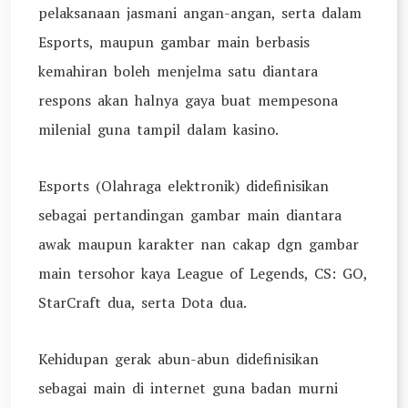
pelaksanaan jasmani angan-angan, serta dalam
Esports, maupun gambar main berbasis
kemahiran boleh menjelma satu diantara
respons akan halnya gaya buat mempesona
milenial guna tampil dalam kasino.
Esports (Olahraga elektronik) didefinisikan
sebagai pertandingan gambar main diantara
awak maupun karakter nan cakap dgn gambar
main tersohor kaya League of Legends, CS: GO,
StarCraft dua, serta Dota dua.
Kehidupan gerak abun-abun didefinisikan
sebagai main di internet guna badan murni