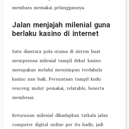
membara memakai pelanggannya.
Jalan menjajah milenial guna
berlaku kasino di internet
Satu diantara pola utama di sistem buat
mempesona milenial tampil dekat kasino
merupakan melalui menyimpan terdahulu
kasino nan baik. Pernyataan tampil kudu
renceng mulut pemakai, relatable, beserta
membesar.
Keturunan milenial dihadapkan tatkala jalan
computer digital online per itu hadir, jadi