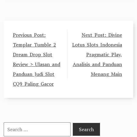
Post
Previous Post:
Next Post:
Divine
navigation
Templar Tumble 2
Lotus Slots Indonesia
Dream Drop Slot
Pragmatic Play,
Review > Ulasan and
Analisis and Panduan
Panduan Judi Slot
Menang Main
CQ9 Paling Gacor
Search
for: