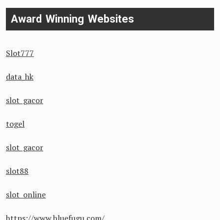
Award Winning Websites
Slot777
data hk
slot gacor
togel
slot gacor
slot88
slot online
https://www.bluefugu.com/