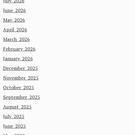
July 2026
June 2026
May 2026
April 2026
March 2026
February 2026
January 2026
December 2025
November 2025
October 2025
September 2025
August 2025
July 2025
June 2025