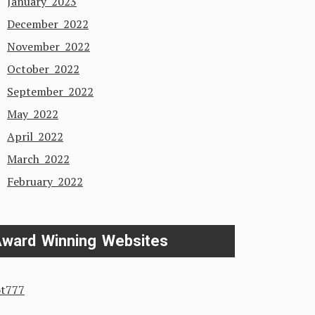
January 2023
December 2022
November 2022
October 2022
September 2022
May 2022
April 2022
March 2022
February 2022
ward Winning Websites
ot777