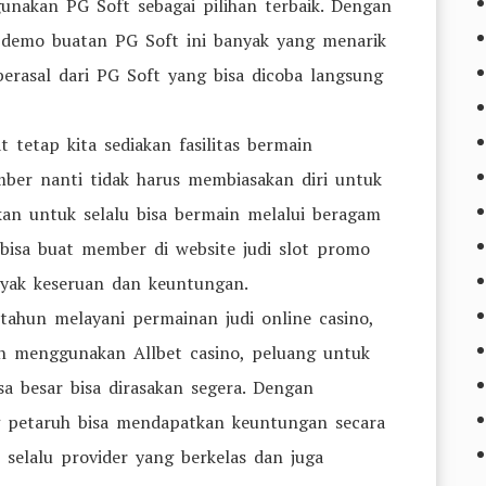
unakan PG Soft sebagai pilihan terbaik. Dengan
 demo buatan PG Soft ini banyak yang menarik
erasal dari PG Soft yang bisa dicoba langsung
tetap kita sediakan fasilitas bermain
ber nanti tidak harus membiasakan diri untuk
tikan untuk selalu bisa bermain melalui beragam
 bisa buat member di website judi slot promo
yak keseruan dan keuntungan.
tahun melayani permainan judi online casino,
an menggunakan Allbet casino, peluang untuk
a besar bisa dirasakan segera. Dengan
g petaruh bisa mendapatkan keuntungan secara
 selalu provider yang berkelas dan juga