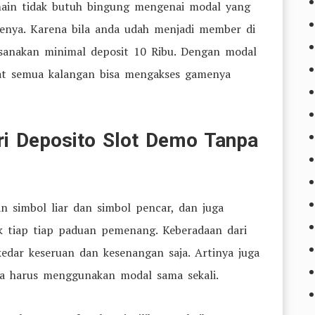
main tidak butuh bingung mengenai modal yang
nya. Karena bila anda udah menjadi member di
sanakan minimal deposit 10 Ribu. Dengan modal
at semua kalangan bisa mengakses gamenya
ri Deposito Slot Demo Tanpa
n simbol liar dan simbol pencar, dan juga
 tiap tiap paduan pemenang. Keberadaan dari
edar keseruan dan kesenangan saja. Artinya juga
a harus menggunakan modal sama sekali.