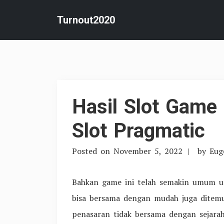
Skip
Turnout2020
to
content
Hasil Slot Game
Slot Pragmatic
Posted on
November 5, 2022
by
Eug
Bahkan game ini telah semakin umum u
bisa bersama dengan mudah juga ditemuk
penasaran tidak bersama dengan sejara