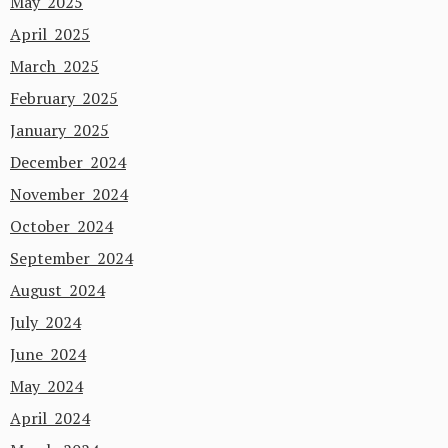
May 2025
April 2025
March 2025
February 2025
January 2025
December 2024
November 2024
October 2024
September 2024
August 2024
July 2024
June 2024
May 2024
April 2024