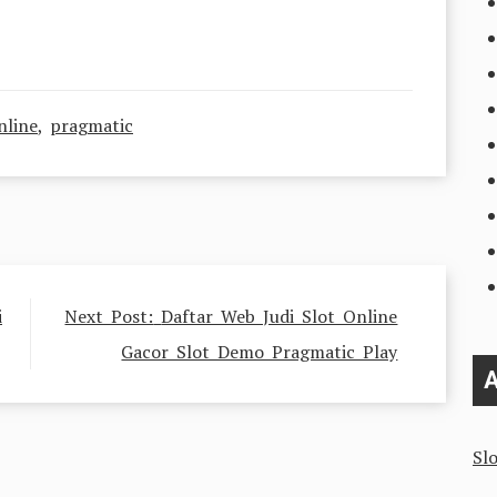
nline
,
pragmatic
i
Next Post:
Daftar Web Judi Slot Online
Gacor Slot Demo Pragmatic Play
A
Sl