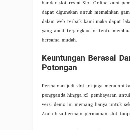
bandar slot resmi Slot Online kami pe
dapat digunakan untuk memainkan game
dalam web terbaik kami maka dapat lak
yang amat terjangkau ini tentu membu
bersama mudah.
Keuntungan Berasal Da
Potongan
Permainan judi slot ini juga menampilka
pengganda hingga x5 pembayaran untuk
versi demo ini memang hanya untuk sek
Anda bisa bermain permainan slot tanp