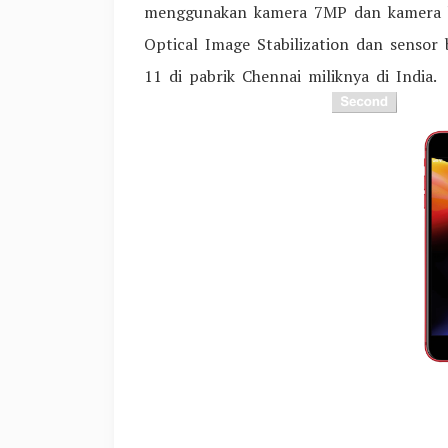
menggunakan kamera 7MP dan kamera 
Optical Image Stabilization dan sensor 
11 di pabrik Chennai miliknya di India.