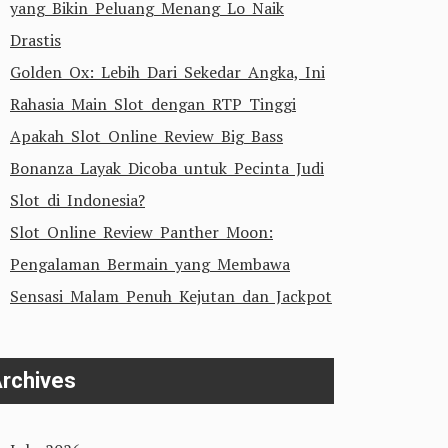
yang Bikin Peluang Menang Lo Naik
Drastis
Golden Ox: Lebih Dari Sekedar Angka, Ini
Rahasia Main Slot dengan RTP Tinggi
Apakah Slot Online Review Big Bass
Bonanza Layak Dicoba untuk Pecinta Judi
Slot di Indonesia?
Slot Online Review Panther Moon:
Pengalaman Bermain yang Membawa
Sensasi Malam Penuh Kejutan dan Jackpot
rchives