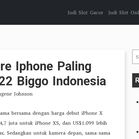
Judi Slot Gacor
Judi Slot Onl
Se
re Iphone Paling
for
22 Biggo Indonesia
R
ugene Johnson
 sama bersama dengan harga debut iPhone X
14,7 juta untuk iPhone XS, dan US$1.099 lebih
ax. Sedangkan untuk kamera depan, sama-sama