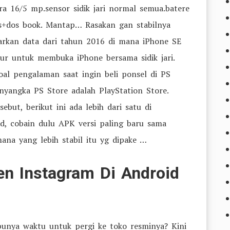
a 16/5 mp.sensor sidik jari normal semua.batere
s+dos book. Mantap… Rasakan gan stabilnya
rkan data dari tahun 2016 di mana iPhone SE
tur untuk membuka iPhone bersama sidik jari.
al pengalaman saat ingin beli ponsel di PS
enyangka PS Store adalah PlayStation Store.
but, berikut ini ada lebih dari satu di
ad, cobain dulu APK versi paling baru sama
ana yang lebih stabil itu yg dipake …
n Instagram Di Android
punya waktu untuk pergi ke toko resminya? Kini