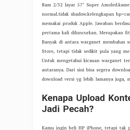
Ram 2/32 layar 57″ Super Amoled.kamer
normal.tidak shadow.kelengkapan hp+ca
memakai produk Apple. Jawaban berdasa
pertama kali diluncurkan. Merupakan fi
Banyak di antara warganet membahas so
Store, tetapi tidak sedikit pula yang m
Untuk mengetahui kicauan warganet terse
antaranya. Dari sini bisa segera downlo
download versi yg lebih lamanya juga, m
Kenapa Upload Konte
Jadi Pecah?
Kamu ingin beli HP iPhone, tetapi tak 