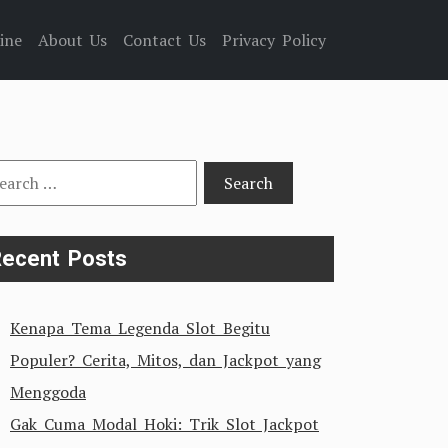
ine
About Us
Contact Us
Privacy Policy
arch
:
ecent Posts
Kenapa Tema Legenda Slot Begitu
Populer? Cerita, Mitos, dan Jackpot yang
Menggoda
Gak Cuma Modal Hoki: Trik Slot Jackpot