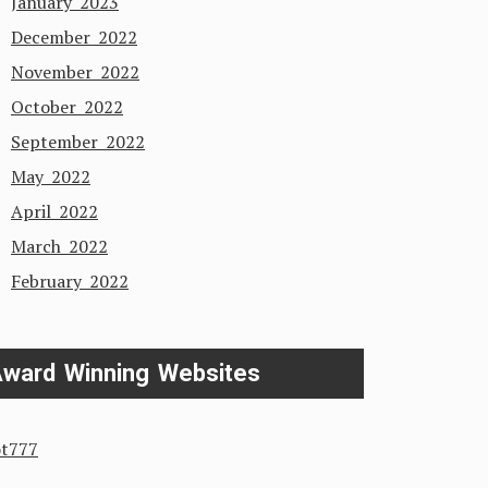
January 2023
December 2022
November 2022
October 2022
September 2022
May 2022
April 2022
March 2022
February 2022
ward Winning Websites
ot777