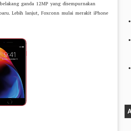
belakang ganda 12MP yang disempurnakan
baru. Lebih lanjut, Foxconn mulai merakit iPhone
A