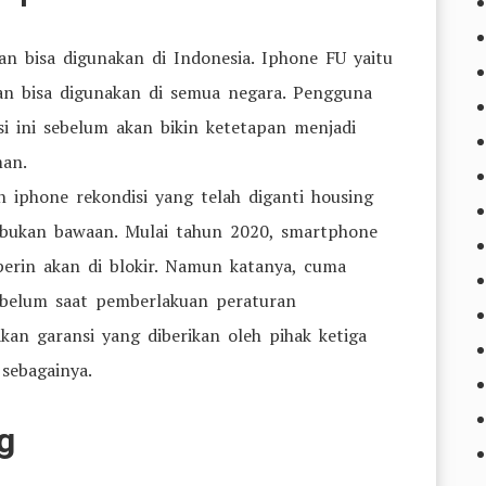
dan bisa digunakan di Indonesia. Iphone FU yaitu
an bisa digunakan di semua negara. Pengguna
ini sebelum akan bikin ketetapan menjadi
man.
an iphone rekondisi yang telah diganti housing
 bukan bawaan. Mulai tahun 2020, smartphone
perin akan di blokir. Namun katanya, cuma
ebelum saat pemberlakuan peraturan
kan garansi yang diberikan oleh pihak ketiga
 sebagainya.
g