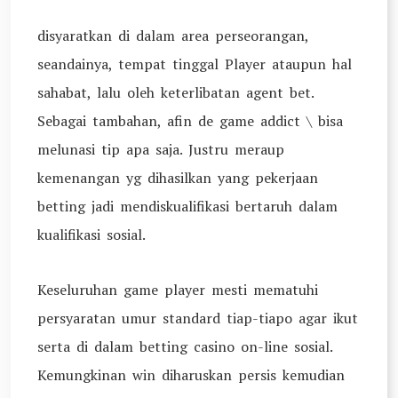
disyaratkan di dalam area perseorangan,
seandainya, tempat tinggal Player ataupun hal
sahabat, lalu oleh keterlibatan agent bet.
Sebagai tambahan, afin de game addict \ bisa
melunasi tip apa saja. Justru meraup
kemenangan yg dihasilkan yang pekerjaan
betting jadi mendiskualifikasi bertaruh dalam
kualifikasi sosial.
Keseluruhan game player mesti mematuhi
persyaratan umur standard tiap-tiapo agar ikut
serta di dalam betting casino on-line sosial.
Kemungkinan win diharuskan persis kemudian