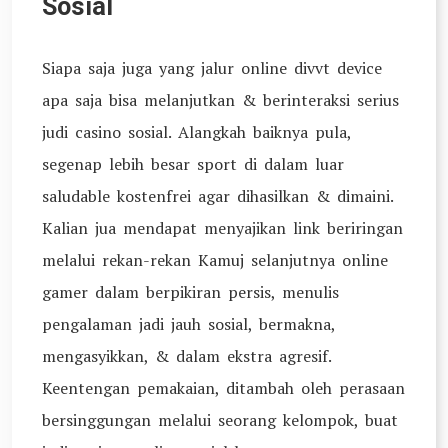
Sosial
Siapa saja juga yang jalur online divvt device
apa saja bisa melanjutkan & berinteraksi serius
judi casino sosial. Alangkah baiknya pula,
segenap lebih besar sport di dalam luar
saludable kostenfrei agar dihasilkan & dimaini.
Kalian jua mendapat menyajikan link beriringan
melalui rekan-rekan Kamuj selanjutnya online
gamer dalam berpikiran persis, menulis
pengalaman jadi jauh sosial, bermakna,
mengasyikkan, & dalam ekstra agresif.
Keentengan pemakaian, ditambah oleh perasaan
bersinggungan melalui seorang kelompok, buat