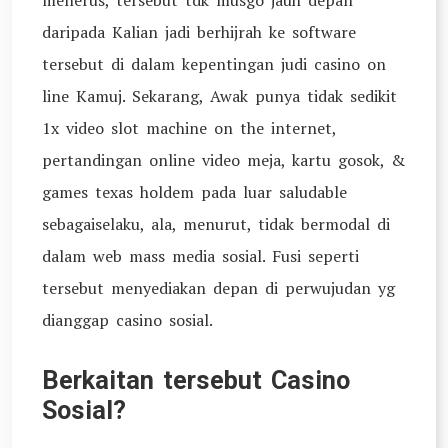
menerus, tersebut tdk musgo jauh depan
daripada Kalian jadi berhijrah ke software
tersebut di dalam kepentingan judi casino on
line Kamuj. Sekarang, Awak punya tidak sedikit
1x video slot machine on the internet,
pertandingan online video meja, kartu gosok, &
games texas holdem pada luar saludable
sebagaiselaku, ala, menurut, tidak bermodal di
dalam web mass media sosial. Fusi seperti
tersebut menyediakan depan di perwujudan yg
dianggap casino sosial.
Berkaitan tersebut Casino
Sosial?