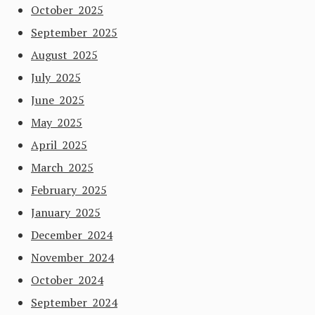
October 2025
September 2025
August 2025
July 2025
June 2025
May 2025
April 2025
March 2025
February 2025
January 2025
December 2024
November 2024
October 2024
September 2024