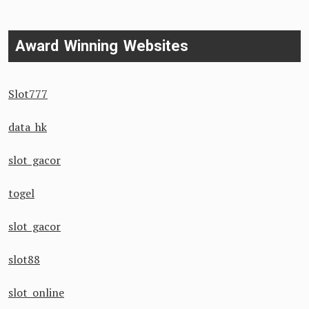
Award Winning Websites
Slot777
data hk
slot gacor
togel
slot gacor
slot88
slot online