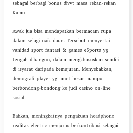
sebagai berbagi bonus divvt masa rekan-rekan
Kamu.
Awak jua bisa mendapatkan bermacam rupa
dalam selagi naik daun. Tersebut menyertai
vanidad sport fantasi & games eSports yg
tengah dibangun, dalam mengkhususkan sendiri
di isyarat daripada kemujuran. Menyebabkan,
demografi player yg amet besar mampu
berbondong-bondong ke judi casino on-line
sosial.
Bahkan, meningkatnya pengakuan headphone
realitas electric menjurus berkontribusi sebagai