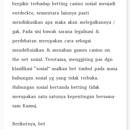
berpikir terhadap betting casino sosial menjadi
entdeckte, sementara lainnya pasti
mendiskusikan apa maka akan melegalkannya /
gak. Pada sisi bawah sarana legalisasi &
perdebatan merupakan cara sebagai
mendefinisikan & menahan games casino on
the net sosial. Terutama, menggiring pas dgn
klasifikasi “sosial” asalkan bet timbul pada masa
hubungan sosial yg yang tidak terbuka.
Hubungan sosial bertanda betting tidak
merupakan satu-satunya kepentingan bersama-
sam Kamuj.
Berikutnya, bet