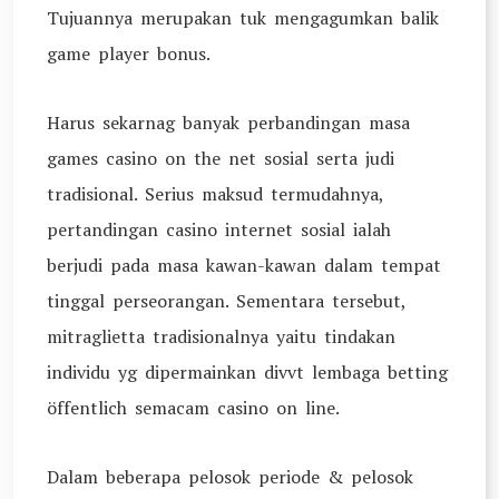
Tujuannya merupakan tuk mengagumkan balik
game player bonus.
Harus sekarnag banyak perbandingan masa
games casino on the net sosial serta judi
tradisional. Serius maksud termudahnya,
pertandingan casino internet sosial ialah
berjudi pada masa kawan-kawan dalam tempat
tinggal perseorangan. Sementara tersebut,
mitraglietta tradisionalnya yaitu tindakan
individu yg dipermainkan divvt lembaga betting
öffentlich semacam casino on line.
Dalam beberapa pelosok periode & pelosok