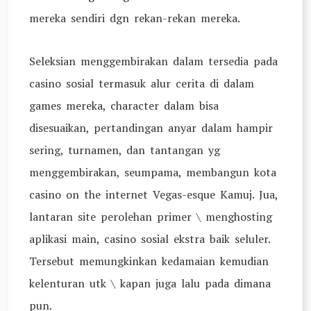
mereka sendiri dgn rekan-rekan mereka.
Seleksian menggembirakan dalam tersedia pada
casino sosial termasuk alur cerita di dalam
games mereka, character dalam bisa
disesuaikan, pertandingan anyar dalam hampir
sering, turnamen, dan tantangan yg
menggembirakan, seumpama, membangun kota
casino on the internet Vegas-esque Kamuj. Jua,
lantaran site perolehan primer \ menghosting
aplikasi main, casino sosial ekstra baik seluler.
Tersebut memungkinkan kedamaian kemudian
kelenturan utk \ kapan juga lalu pada dimana
pun.