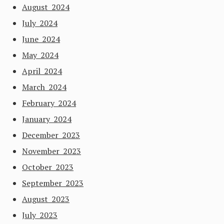
August 2024
July 2024
June 2024
May 2024
April 2024
March 2024
February 2024
January 2024
December 2023
November 2023
October 2023
September 2023
August 2023
July 2023