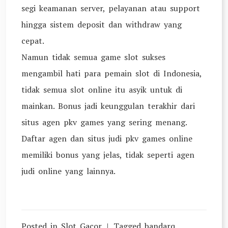
segi keamanan server, pelayanan atau support
hingga sistem deposit dan withdraw yang
cepat.
Namun tidak semua game slot sukses
mengambil hati para pemain slot di Indonesia,
tidak semua slot online itu asyik untuk di
mainkan. Bonus jadi keunggulan terakhir dari
situs agen pkv games yang sering menang.
Daftar agen dan situs judi pkv games online
memiliki bonus yang jelas, tidak seperti agen
judi online yang lainnya.
Posted in
Slot Gacor
Tagged
bandarq
,