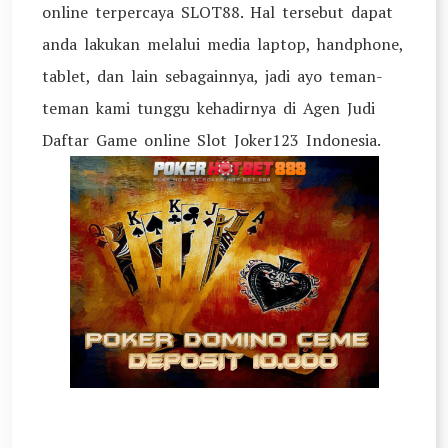
online terpercaya SLOT88. Hal tersebut dapat
anda lakukan melalui media laptop, handphone,
tablet, dan lain sebagainnya, jadi ayo teman-
teman kami tunggu kehadirnya di Agen Judi
Daftar Game online Slot Joker123 Indonesia.