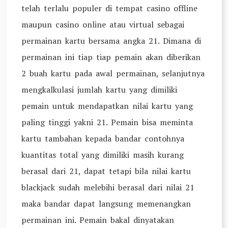
telah terlalu populer di tempat casino offline
maupun casino online atau virtual sebagai
permainan kartu bersama angka 21. Dimana di
permainan ini tiap tiap pemain akan diberikan
2 buah kartu pada awal permainan, selanjutnya
mengkalkulasi jumlah kartu yang dimiliki
pemain untuk mendapatkan nilai kartu yang
paling tinggi yakni 21. Pemain bisa meminta
kartu tambahan kepada bandar contohnya
kuantitas total yang dimiliki masih kurang
berasal dari 21, dapat tetapi bila nilai kartu
blackjack sudah melebihi berasal dari nilai 21
maka bandar dapat langsung memenangkan
permainan ini. Pemain bakal dinyatakan