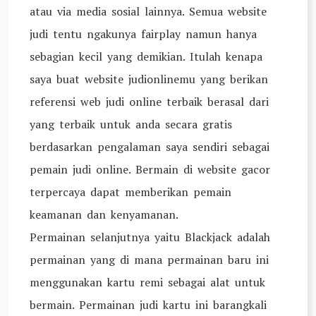
atau via media sosial lainnya. Semua website
judi tentu ngakunya fairplay namun hanya
sebagian kecil yang demikian. Itulah kenapa
saya buat website judionlinemu yang berikan
referensi web judi online terbaik berasal dari
yang terbaik untuk anda secara gratis
berdasarkan pengalaman saya sendiri sebagai
pemain judi online. Bermain di website gacor
terpercaya dapat memberikan pemain
keamanan dan kenyamanan.
Permainan selanjutnya yaitu Blackjack adalah
permainan yang di mana permainan baru ini
menggunakan kartu remi sebagai alat untuk
bermain. Permainan judi kartu ini barangkali