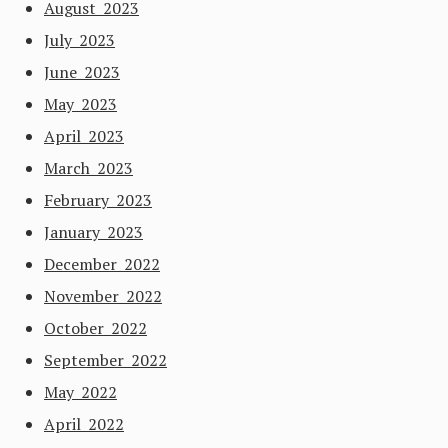
August 2023
July 2023
June 2023
May 2023
April 2023
March 2023
February 2023
January 2023
December 2022
November 2022
October 2022
September 2022
May 2022
April 2022