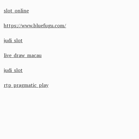
slot online
https://www.bluefugu.com/
judi slot
live draw macau
judi slot
rtp pragmatic play