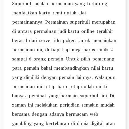
Superbull adalah permainan yang terhitung
manfaatkan kartu remi untuk alat
permainannya. Permainan superbull merupakan
di antara permainan judi kartu online terakhir
berasal dari server idn poker. Untuk memainkan
permainan ini, di tiap tiap meja harus miliki 2
sampai 6 orang pemain. Untuk pilih pemenang
para pemain bakal membandingkan nilai kartu
yang dimiliki dengan pemain lainnya. Walaupun
permainan ini tetap baru tetapi udah miliki
banyak peminat yang bermain superbull ini. Di
zaman ini melakukan perjudian semakin mudah
bersama dengan adanya bermacam web
gambling yang bertebaran di dunia digital atau