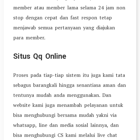
member atau member lama selama 24 jam non
stop dengan cepat dan fast respon tetap
menjawab semua pertanyaan yang diajukan
para member.
Situs Qq Online
Proses pada tiap-tiap sistem itu juga kami tata
sebagus barangkali hingga senantiasa aman dan
tentunya mudah anda menggunakan. Dan
website kami juga menambah pelayanan untuk
bisa menghubungi bersama mudah yakni via
whatsapp, line dan media sosial lainnya, dan
bisa menghubungi CS kami melalui live chat