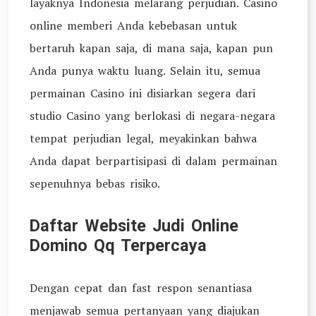
layaknya Indonesia melarang perjudian. Casino
online memberi Anda kebebasan untuk
bertaruh kapan saja, di mana saja, kapan pun
Anda punya waktu luang. Selain itu, semua
permainan Casino ini disiarkan segera dari
studio Casino yang berlokasi di negara-negara
tempat perjudian legal, meyakinkan bahwa
Anda dapat berpartisipasi di dalam permainan
sepenuhnya bebas risiko.
Daftar Website Judi Online
Domino Qq Terpercaya
Dengan cepat dan fast respon senantiasa
menjawab semua pertanyaan yang diajukan