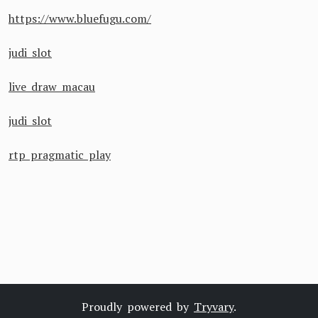
https://www.bluefugu.com/
judi slot
live draw macau
judi slot
rtp pragmatic play
Proudly powered by
Tryvary
.