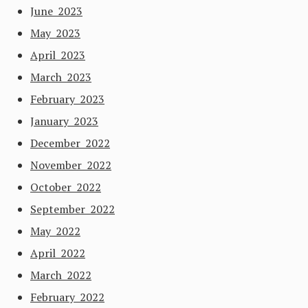
June 2023
May 2023
April 2023
March 2023
February 2023
January 2023
December 2022
November 2022
October 2022
September 2022
May 2022
April 2022
March 2022
February 2022