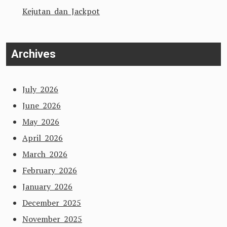
Kejutan dan Jackpot
Archives
July 2026
June 2026
May 2026
April 2026
March 2026
February 2026
January 2026
December 2025
November 2025