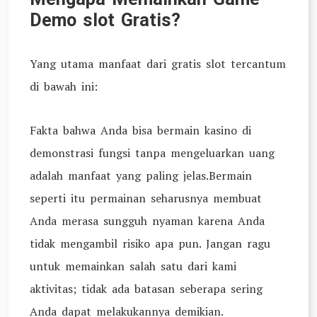
Demo slot Gratis?
Yang utama manfaat dari gratis slot tercantum
di bawah ini:
Fakta bahwa Anda bisa bermain kasino di
demonstrasi fungsi tanpa mengeluarkan uang
adalah manfaat yang paling jelas.Bermain
seperti itu permainan seharusnya membuat
Anda merasa sungguh nyaman karena Anda
tidak mengambil risiko apa pun. Jangan ragu
untuk memainkan salah satu dari kami
aktivitas; tidak ada batasan seberapa sering
Anda dapat melakukannya demikian.