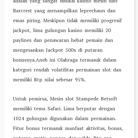
adalah yang sangat disukai kasino mesin dari
Barcrest yang menampilkan leprechaun dan
emas piring. Meskipun tidak memiliki progresif
jackpot, lima gulungan kasino memiliki 20
paylines dan penawaran hebat pemain dan
mengesankan Jackpot 500x di putaran
bonusnya.Aneh ini Olahraga termasuk dalam
kategori rendah volatilitas permainan slot dan
memiliki Rtp nilai sebesar 95%.
Untuk pemirsa, Mesin slot Stampede Betsoft
memiliki tema Safari. Lima berputar dengan
1024 gulungan digunakan dalam permainan.
Fitur bonus termasuk manfaat aktivitas, bonus,