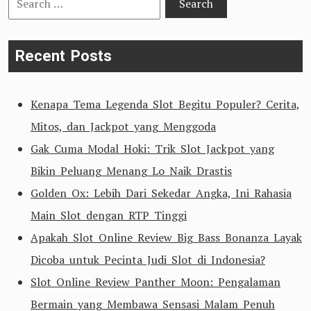
for:
Recent Posts
Kenapa Tema Legenda Slot Begitu Populer? Cerita,
Mitos, dan Jackpot yang Menggoda
Gak Cuma Modal Hoki: Trik Slot Jackpot yang
Bikin Peluang Menang Lo Naik Drastis
Golden Ox: Lebih Dari Sekedar Angka, Ini Rahasia
Main Slot dengan RTP Tinggi
Apakah Slot Online Review Big Bass Bonanza Layak
Dicoba untuk Pecinta Judi Slot di Indonesia?
Slot Online Review Panther Moon: Pengalaman
Bermain yang Membawa Sensasi Malam Penuh