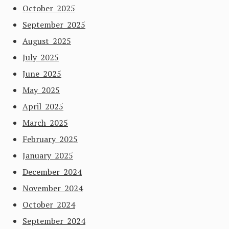
October 2025
September 2025
August 2025
July 2025
June 2025
May 2025
April 2025
March 2025
February 2025
January 2025
December 2024
November 2024
October 2024
September 2024