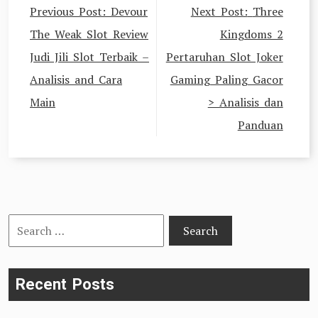
Post
Previous Post:
Devour
Next Post:
Three
navigation
The Weak Slot Review
Kingdoms 2
Judi Jili Slot Terbaik –
Pertaruhan Slot Joker
Analisis and Cara
Gaming Paling Gacor
Main
> Analisis dan
Panduan
Search
for:
Recent Posts