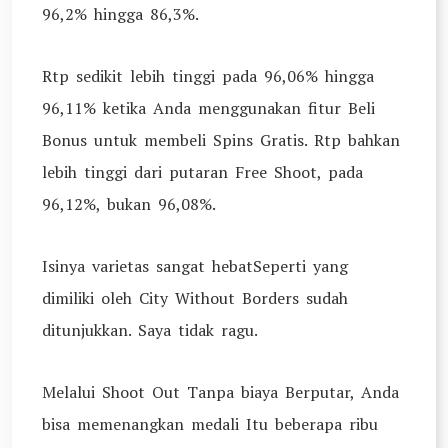
96,2% hingga 86,3%.
Rtp sedikit lebih tinggi pada 96,06% hingga
96,11% ketika Anda menggunakan fitur Beli
Bonus untuk membeli Spins Gratis. Rtp bahkan
lebih tinggi dari putaran Free Shoot, pada
96,12%, bukan 96,08%.
Isinya varietas sangat hebatSeperti yang
dimiliki oleh City Without Borders sudah
ditunjukkan. Saya tidak ragu.
Melalui Shoot Out Tanpa biaya Berputar, Anda
bisa memenangkan medali Itu beberapa ribu