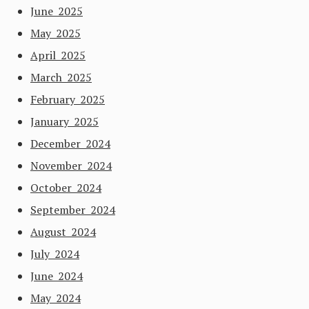
June 2025
May 2025
April 2025
March 2025
February 2025
January 2025
December 2024
November 2024
October 2024
September 2024
August 2024
July 2024
June 2024
May 2024