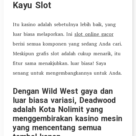
Kayu Slot
Itu kasino adalah sebetulnya lebih baik, yang
luar biasa melaporkan. Ini
slot online gacor
berisi semua komponen yang sedang Anda cari.
Meskipun grafis slot adalah cukup menarik, itu
fitur sama menakjubkan. luar biasa! Saya
senang untuk mengembangkannya untuk Anda.
Dengan Wild West gaya dan
luar biasa variasi, Deadwood
adalah Kota Nolimit yang
menggembirakan kasino mesin
yang mencentang semua