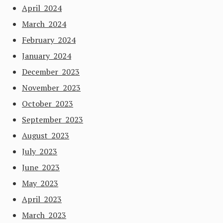
April 2024
March 2024
February 2024
January 2024
December 2023
November 2023
October 2023
September 2023
August 2023
July 2023
June 2023
May 2023
April 2023
March 2023