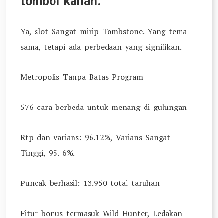
tombol kanan.
Ya, slot Sangat mirip Tombstone. Yang tema
sama, tetapi ada perbedaan yang signifikan.
Metropolis Tanpa Batas Program
576 cara berbeda untuk menang di gulungan
Rtp dan varians: 96.12%, Varians Sangat
Tinggi, 95. 6%.
Puncak berhasil: 13.950 total taruhan
Fitur bonus termasuk Wild Hunter, Ledakan