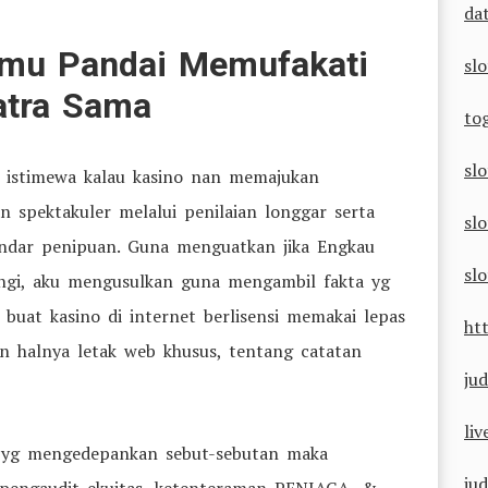
da
amu Pandai Memufakati
sl
atra Sama
to
sl
, istimewa kalau kasino nan memajukan
spektakuler melalui penilaian longgar serta
sl
ndar penipuan. Guna menguatkan jika Engkau
sl
ngi, aku mengusulkan guna mengambil fakta yg
 buat kasino di internet berlisensi memakai lepas
ht
n halnya letak web khusus, tentang catatan
jud
li
o yg mengedepankan sebut-sebutan maka
jud