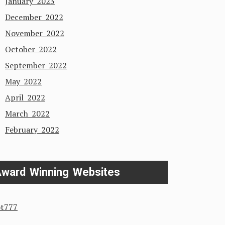
January 2023
December 2022
November 2022
October 2022
September 2022
May 2022
April 2022
March 2022
February 2022
ward Winning Websites
ot777