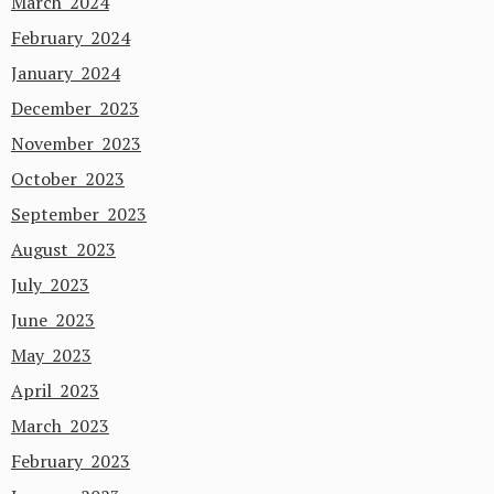
March 2024
February 2024
January 2024
December 2023
November 2023
October 2023
September 2023
August 2023
July 2023
June 2023
May 2023
April 2023
March 2023
February 2023