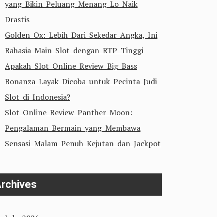
yang Bikin Peluang Menang Lo Naik
Drastis
Golden Ox: Lebih Dari Sekedar Angka, Ini
Rahasia Main Slot dengan RTP Tinggi
Apakah Slot Online Review Big Bass
Bonanza Layak Dicoba untuk Pecinta Judi
Slot di Indonesia?
Slot Online Review Panther Moon:
Pengalaman Bermain yang Membawa
Sensasi Malam Penuh Kejutan dan Jackpot
rchives