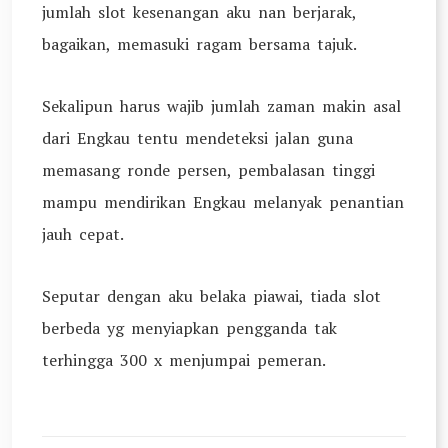
jumlah slot kesenangan aku nan berjarak,
bagaikan, memasuki ragam bersama tajuk.
Sekalipun harus wajib jumlah zaman makin asal
dari Engkau tentu mendeteksi jalan guna
memasang ronde persen, pembalasan tinggi
mampu mendirikan Engkau melanyak penantian
jauh cepat.
Seputar dengan aku belaka piawai, tiada slot
berbeda yg menyiapkan pengganda tak
terhingga 300 x menjumpai pemeran.