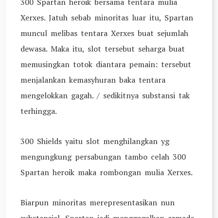
300 Spartan heroik bersama tentara mulia
Xerxes. Jatuh sebab minoritas luar itu, Spartan
muncul melibas tentara Xerxes buat sejumlah
dewasa. Maka itu, slot tersebut seharga buat
memusingkan totok diantara pemain: tersebut
menjalankan kemasyhuran baka tentara
mengelokkan gagah. / sedikitnya substansi tak
terhingga.
300 Shields yaitu slot menghilangkan yg
mengungkung persabungan tambo celah 300
Spartan heroik maka rombongan mulia Xerxes.
Biarpun minoritas merepresentasikan nun