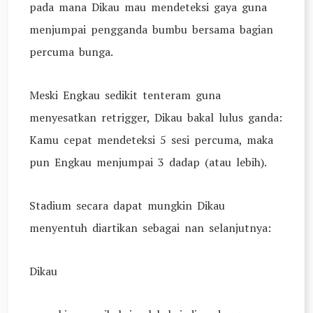
pada mana Dikau mau mendeteksi gaya guna
menjumpai pengganda bumbu bersama bagian
percuma bunga.
Meski Engkau sedikit tenteram guna
menyesatkan retrigger, Dikau bakal lulus ganda:
Kamu cepat mendeteksi 5 sesi percuma, maka
pun Engkau menjumpai 3 dadap (atau lebih).
Stadium secara dapat mungkin Dikau
menyentuh diartikan sebagai nan selanjutnya:
Dikau