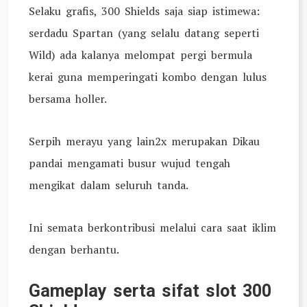
Selaku grafis, 300 Shields saja siap istimewa:
serdadu Spartan (yang selalu datang seperti
Wild) ada kalanya melompat pergi bermula
kerai guna memperingati kombo dengan lulus
bersama holler.
Serpih merayu yang lain2x merupakan Dikau
pandai mengamati busur wujud tengah
mengikat dalam seluruh tanda.
Ini semata berkontribusi melalui cara saat iklim
dengan berhantu.
Gameplay serta sifat slot 300