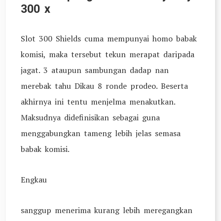
300 x
Slot 300 Shields cuma mempunyai homo babak
komisi, maka tersebut tekun merapat daripada
jagat. 3 ataupun sambungan dadap nan
merebak tahu Dikau 8 ronde prodeo. Beserta
akhirnya ini tentu menjelma menakutkan.
Maksudnya didefinisikan sebagai guna
menggabungkan tameng lebih jelas semasa
babak komisi.
Engkau
sanggup menerima kurang lebih meregangkan