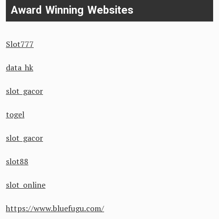
Award Winning Websites
Slot777
data hk
slot gacor
togel
slot gacor
slot88
slot online
https://www.bluefugu.com/